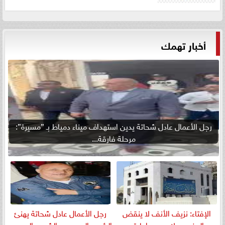
أخبار تهمك
رجل الأعمال عادل شحاتة يدين استهداف ميناء دمياط بـ ”مسيرة”:
مرحلة فارقة...
الإفتاء: نزيف الأنف لا ينقض
رجل الأعمال عادل شحاتة يهنئ
الوضوء ولا يوجب إعادته
الرئيس السيسي والشعب المصري