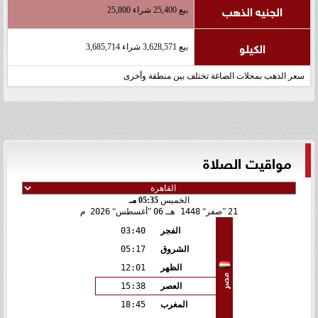
الجنيه الذهب
بيع 25,400 شراء 25,800
الكيلو
بيع 3,628,571 شراء 3,685,714
سعر الذهب بمحلات الصاغة تختلف بين منطقة وأخرى
مواقيت الصلاة
الخميس
05:35 مـ
21
صفر
1448 هـ
06
أغسطس
2026 م
الفجر
03:40
الشروق
05:17
الظهر
12:01
مصر
العصر
15:38
المغرب
18:45