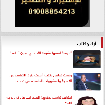
آراء وكتاب
”جريمة اسمها تشويه الأب في عيون أبناءه ”
رفعت فياض يكتب: أحدث طرق الكشف عن
الأغذية والمشروبات الفاسدة في كتاب...
اعتراف ترامب بمغربية الصحراء... هل كان لوجه
الله؟