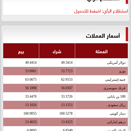
استطلاع الرأي: اضغط للتحميل
أسعار العملات
العملة
شراء
بيع
دولار أمريكى
49.3414
49.4414
يورو
53.7723
53.8961
جنيه إسترلينى
62.9153
63.0675
فرنك سويسرى
56.0507
56.1898
100 ين يابانى
33.3726
33.4470
ريال سعودى
13.1553
13.1826
دينار كويتى
160.5278
160.9055
درهم اماراتى
13.4325
13.4633
اليوان الصينى
6.8549
6.8693