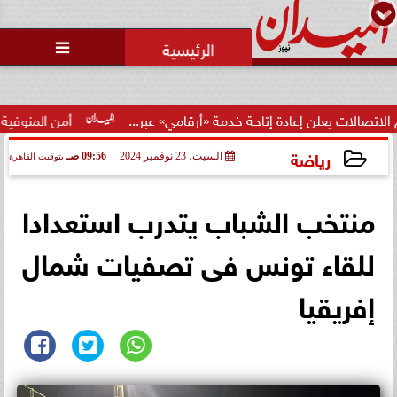
محمد يوسف
رئيس التحرير

لن إعادة إتاحة خدمة «أرقامي» عبر...
أمن المنوفية يكشف ملاب
رياضة
السبت، 23 نوفمبر 2024
09:56 صـ
بتوقيت القاهرة
2024-11-23 09:56:10
منتخب الشباب يتدرب استعدادا
للقاء تونس فى تصفيات شمال
إفريقيا