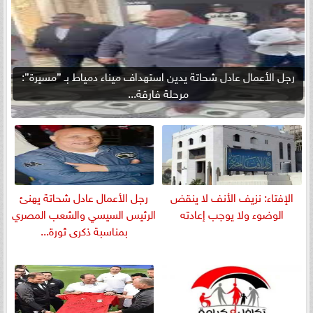
رجل الأعمال عادل شحاتة يدين استهداف ميناء دمياط بـ ”مسيرة”:
مرحلة فارقة...
الإفتاء: نزيف الأنف لا ينقض
رجل الأعمال عادل شحاتة يهنئ
الوضوء ولا يوجب إعادته
الرئيس السيسي والشعب المصري
بمناسبة ذكرى ثورة...