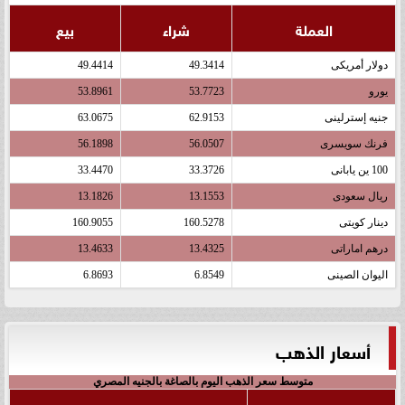
العملة
شراء
بيع
دولار أمريكى
49.3414
49.4414
يورو
53.7723
53.8961
جنيه إسترلينى
62.9153
63.0675
فرنك سويسرى
56.0507
56.1898
100 ين يابانى
33.3726
33.4470
ريال سعودى
13.1553
13.1826
دينار كويتى
160.5278
160.9055
درهم اماراتى
13.4325
13.4633
اليوان الصينى
6.8549
6.8693
أسعار الذهب
متوسط سعر الذهب اليوم بالصاغة بالجنيه المصري