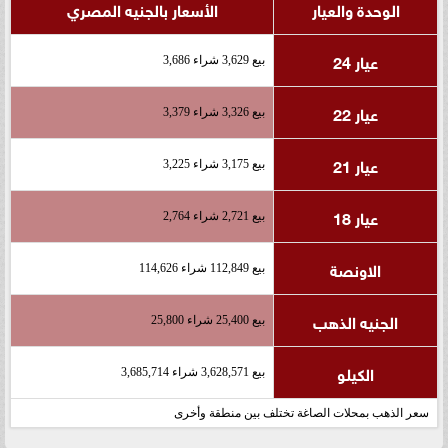
الوحدة والعيار
الأسعار بالجنيه المصري
عيار 24
بيع 3,629 شراء 3,686
عيار 22
بيع 3,326 شراء 3,379
عيار 21
بيع 3,175 شراء 3,225
عيار 18
بيع 2,721 شراء 2,764
الاونصة
بيع 112,849 شراء 114,626
الجنيه الذهب
بيع 25,400 شراء 25,800
الكيلو
بيع 3,628,571 شراء 3,685,714
سعر الذهب بمحلات الصاغة تختلف بين منطقة وأخرى