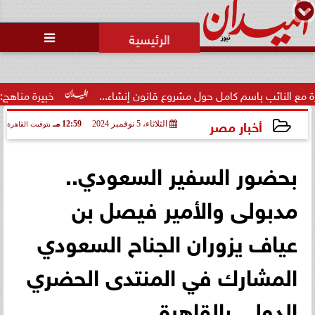
محمد يوسف
رئيس التحرير

 باسم كامل حول مشروع قانون إنشاء...
خبيرة مناهج: حداثة تخرج
أخبار مصر
الثلاثاء، 5 نوفمبر 2024
12:59 مـ
بتوقيت القاهرة
2024-11-05 12:59:12
بحضور السفير السعودي..
مدبولى والأمير فيصل بن
عياف يزوران الجناح السعودي
المشارك في المنتدى الحضري
الدولي بالقاهرة