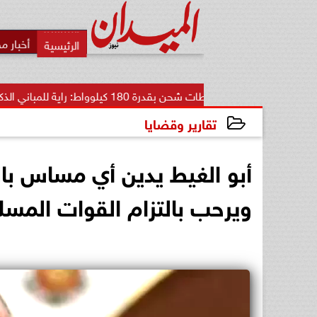
أخبار م
محطات شحن بقدرة 180 كيلوواط: راية للمباني الذكية وSungrow تعززان...
تقارير وقضايا
2024-09-30 18:44:10
أبو الغيط يدين أي مساس بال
ويرحب بالتزام القوات المسلحة