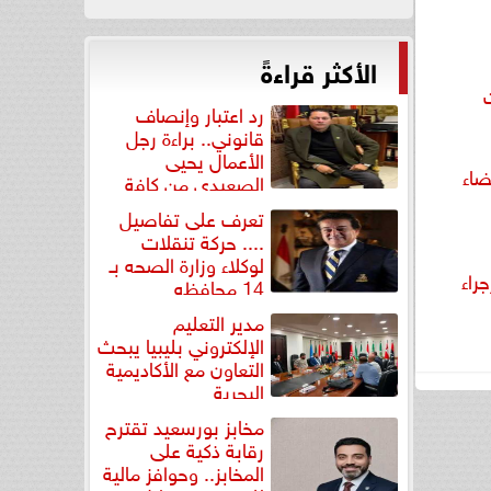
الأكثر قراءةً
ت
رد اعتبار وإنصاف
قانوني.. براءة رجل
الأعمال يحيى
ضاء
الصعيدي من كافة
التهم...
تعرف على تفاصيل
.... حركة تنقلات
لوكلاء وزارة الصحه بـ
راء
14 محافظه
مدير التعليم
الإلكتروني بليبيا يبحث
التعاون مع الأكاديمية
البحرية
مخابز بورسعيد تقترح
رقابة ذكية على
المخابز.. وحوافز مالية