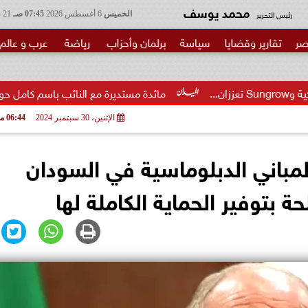
محمد يوسف
رئيس التحرير
الخميس
6 أغسطس 2026
07:45 صـ
21 صفر 1448
صر
تقارير وقضايا
سياسة
برلمان وأحزاب
رياضة
عرب و عالم
مائدة مستديرة مع النائب باسم كامل حول مشروع قانون إن
الإثنين، 30 سبتمبر 2024
06:44 مـ
مباني الدبلوماسية في السودان
 بتوفير الحماية الكاملة لها