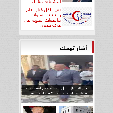
للمتميزين مقابل
جودة...
بين النقل قبل العام
والتثبيت لسنوات..
تناقضات التقييم في
حركة مديري
”مستشفيات...
أخبار تهمك
رجل الأعمال عادل شحاتة يدين استهداف
ميناء دمياط بـ ”مسيرة”: مرحلة فارقة...