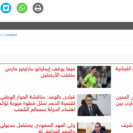
للبنانية
فيفا يوقف إيمليانو مارتينيز حارس
منتخب الأرجنتين
 الصين
قيادى بالوفد: مناقشة الحوار الوطني
اون بين
لقضية الدعم تمثل خطوة حيوية تؤكد
اهتمام الدولة بمصالح الشعب
ا شرف
ولي العهد السعودي يستقبل مدبولي
والوفد المرافق له