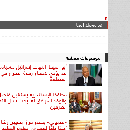
⇧
قد يعجبك ايضا
موضوعات متعلقة
أبو الغيط: انتهاك إسرائيل للسيادة ا
قد يؤدي لاتساع رقعة الصراع في
المنطقة
محافظ الإسكندرية يستقبل قنصل
والوفد المرافق له لبحث سبل التع
الطرفين
«مدبولي» يصدر قرارًا بتعيين رش
أمينًا عامًا لصندوق تطوير التعليم