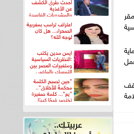
أحدث طرق الكشف
عن الأغذية
مقر
والمشروبات الفاسدة
في كتاب...
اعتراف ترامب بمغربية
سية
الصحراء... هل كان
لوجه الله؟
اية
ايمن مدين يكتب
:النظريات السياسية
عمل
ومتغيرات العصر بين
التمسك بالماضي
ومواجهة تحديات...
”حين تصبح الكلمة
وقف
محكمةً للأخلاق”..
”يع”... كلمة صغيرة
امة
تختصر قبحًا كبيرًا