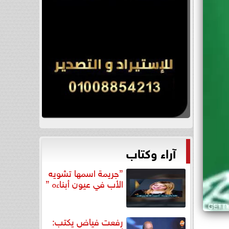
آراء وكتاب
”جريمة اسمها تشويه
الأب في عيون أبناءه ”
رفعت فياض يكتب: