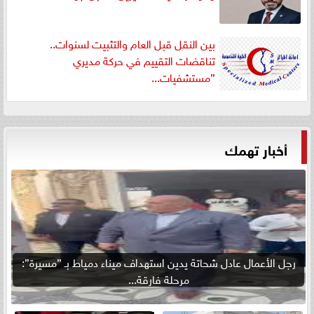
بين النقل قبل العام والتثبيت لسنوات..
تناقضات التقييم في حركة مديري
”مستشفيات...
أخبار تهمك
رجل الأعمال عادل شحاتة يدين استهداف ميناء دمياط بـ ”مسيرة”:
مرحلة فارقة...