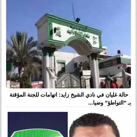
حالة غليان في نادي الشيخ زايد: اتهامات للجنة المؤقتة
بـ ”التواطؤ” وضيا...