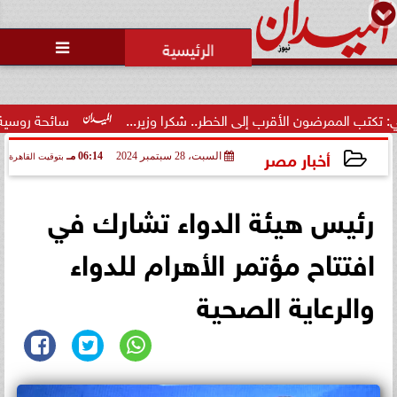
محمد يوسف
رئيس التحرير

محاولات لإخفاء المقاعد عن أعضاء
الجمعية العمومية خلال الإفطار
الجماعي ...
 الخطر.. شكرا وزير...
سائحة روسية لـ”مراسي”: الغردقة تجمع بي
أخبار مصر
السبت، 28 سبتمبر 2024
06:14 مـ
بتوقيت القاهرة
2024-09-28 18:14:10
رئيس هيئة الدواء تشارك في
افتتاح مؤتمر الأهرام للدواء
والرعاية الصحية