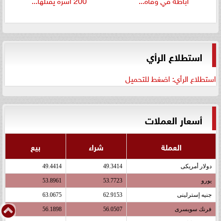
أباظة في وفاة...
200 أسرة يقتلها...
استطلاع الرأي
استطلاع الرأي: اضغط للتحميل
أسعار العملات
العملة
شراء
بيع
دولار أمريكى
49.3414
49.4414
يورو
53.7723
53.8961
جنيه إسترلينى
62.9153
63.0675
فرنك سويسرى
56.0507
56.1898