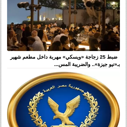
ضبط 25 زجاجة «ويسكي» مهربة داخل مطعم شهير
بـ«نيو جيزة».. والضريبة المس...