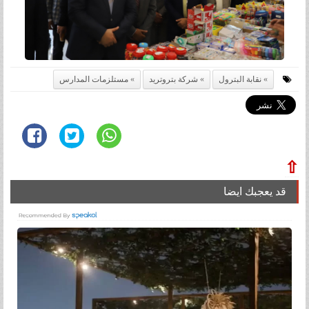
نقابة البترول
شركة بتروتريد
مستلزمات المدارس
⇧
قد يعجبك ايضا