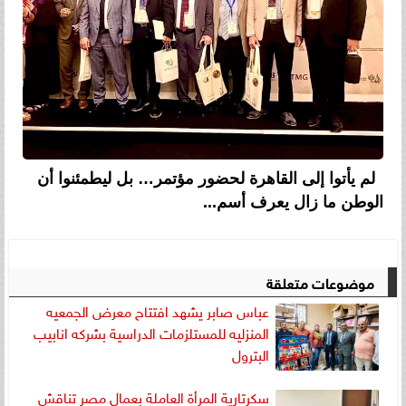
لم يأتوا إلى القاهرة لحضور مؤتمر… بل ليطمئنوا أن
الوطن ما زال يعرف أسم...
موضوعات متعلقة
عباس صابر يشهد افتتاح معرض الجمعيه
المنزليه للمستلزمات الدراسية بشركه انابيب
البترول
سكرتارية المرأة العاملة بعمال مصر تناقش