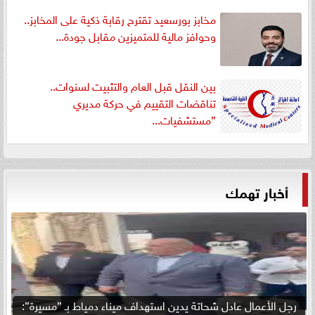
مخابز بورسعيد تقترح رقابة ذكية على المخابز..
وحوافز مالية للمتميزين مقابل جودة...
بين النقل قبل العام والتثبيت لسنوات..
تناقضات التقييم في حركة مديري
”مستشفيات...
أخبار تهمك
رجل الأعمال عادل شحاتة يدين استهداف ميناء دمياط بـ ”مسيرة”: