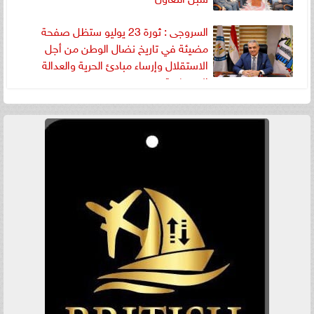
السروجى : ثورة 23 يوليو ستظل صفحة
مضيئة في تاريخ نضال الوطن من أجل
الاستقلال وإرساء مبادئ الحرية والعدالة
الاجتماعية