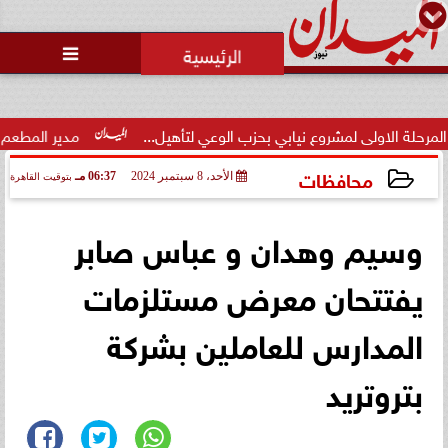
محمد يوسف
رئيس التحرير

وزارة الداخلية تفتح باب التقديم
لحج القرعة 2027.. اعرف الشروط
والمواعي...
 بحزب الوعي لتأهيل...
مدير المطعم عن واقعة منع سيدة من الصلاة
محافظات
الأحد، 8 سبتمبر 2024
06:37 مـ
بتوقيت القاهرة
2024-09-08 18:37:40
وسيم وهدان و عباس صابر
يفتتحان معرض مستلزمات
المدارس للعاملين بشركة
بتروتريد