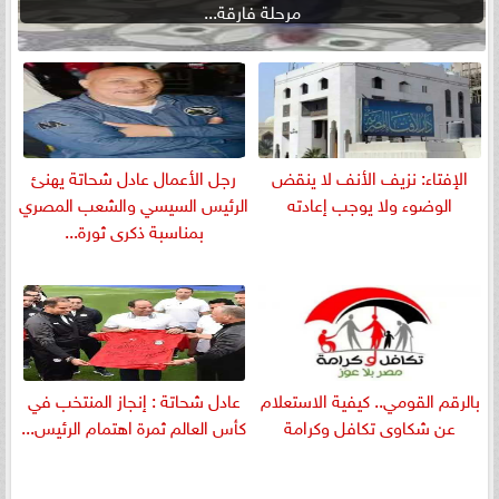
مرحلة فارقة...
الإفتاء: نزيف الأنف لا ينقض
رجل الأعمال عادل شحاتة يهنئ
الوضوء ولا يوجب إعادته
الرئيس السيسي والشعب المصري
بمناسبة ذكرى ثورة...
بالرقم القومي.. كيفية الاستعلام
عادل شحاتة : إنجاز المنتخب في
عن شكاوى تكافل وكرامة
كأس العالم ثمرة اهتمام الرئيس...