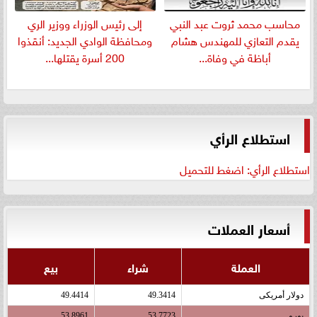
​محاسب محمد ثروت عبد النبي
إلى رئيس الوزراء ووزير الري
يقدم التعازي للمهندس هشام
ومحافظة الوادي الجديد: أنقذوا
أباظة في وفاة...
200 أسرة يقتلها...
استطلاع الرأي
استطلاع الرأي: اضغط للتحميل
أسعار العملات
العملة
شراء
بيع
دولار أمريكى
49.3414
49.4414
يورو
53.7723
53.8961