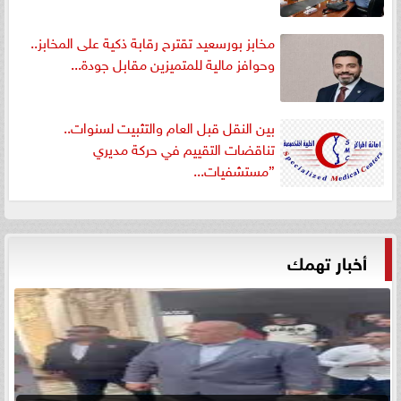
مخابز بورسعيد تقترح رقابة ذكية على المخابز..
وحوافز مالية للمتميزين مقابل جودة...
بين النقل قبل العام والتثبيت لسنوات..
تناقضات التقييم في حركة مديري
”مستشفيات...
أخبار تهمك