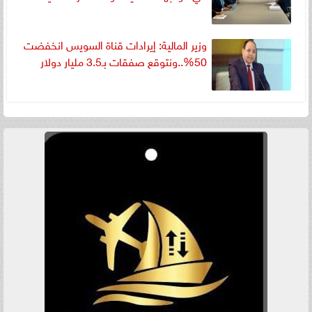
وزير المالية: إيرادات قناة السويس انخفضت
50%..ونتوقع صفقات بـ3.5 مليار دولار