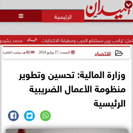
محمد يوسف
رئيس التحرير

تصفية الخصوم.. ثورة غضب داخل
نادي الشيخ زايد بسبب الخصومات
التعسفية لل...
الحرب ومطرقة الانتخابات
محمد رشيدي: لقاء الرئيس السيسي ومل
اقتصاد
السبت، 27 يوليو 2024
02:00 مـ
بتوقيت القاهرة
2024-07-27 14:00:11
وزارة المالية: تحسين وتطوير
منظومة الأعمال الضريبية
الرئيسية