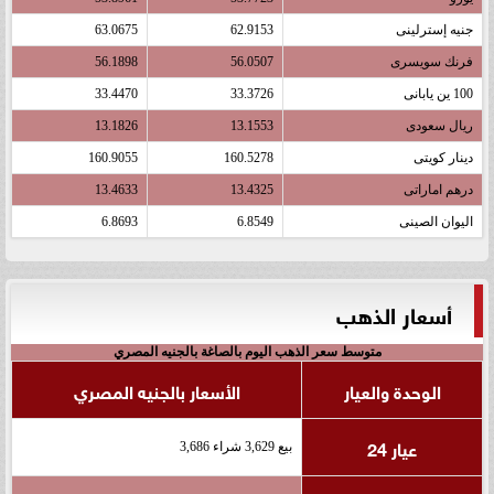
جنيه إسترلينى
62.9153
63.0675
فرنك سويسرى
56.0507
56.1898
100 ين يابانى
33.3726
33.4470
ريال سعودى
13.1553
13.1826
دينار كويتى
160.5278
160.9055
درهم اماراتى
13.4325
13.4633
اليوان الصينى
6.8549
6.8693
أسعار الذهب
متوسط سعر الذهب اليوم بالصاغة بالجنيه المصري
الوحدة والعيار
الأسعار بالجنيه المصري
عيار 24
بيع 3,629 شراء 3,686