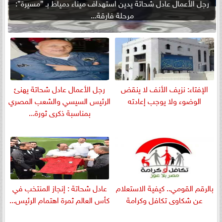
رجل الأعمال عادل شحاتة يدين استهداف ميناء دمياط بـ ”مسيرة”:
مرحلة فارقة...
الإفتاء: نزيف الأنف لا ينقض
رجل الأعمال عادل شحاتة يهنئ
الوضوء ولا يوجب إعادته
الرئيس السيسي والشعب المصري
بمناسبة ذكرى ثورة...
بالرقم القومي.. كيفية الاستعلام
عادل شحاتة : إنجاز المنتخب في
عن شكاوى تكافل وكرامة
كأس العالم ثمرة اهتمام الرئيس...