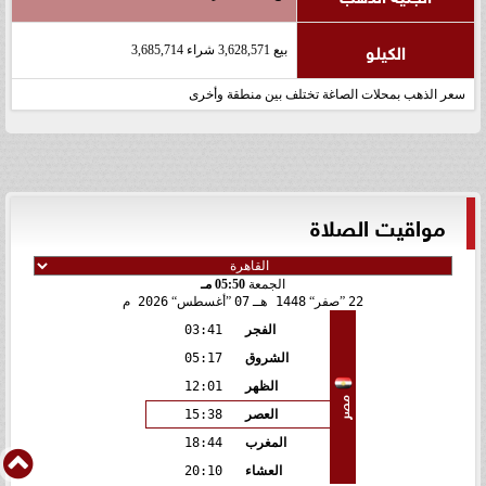
الكيلو
بيع 3,628,571 شراء 3,685,714
سعر الذهب بمحلات الصاغة تختلف بين منطقة وأخرى
مواقيت الصلاة
الجمعة
05:50 مـ
22
صفر
1448 هـ
07
أغسطس
2026 م
الفجر
03:41
الشروق
05:17
الظهر
12:01
مصر
العصر
15:38
المغرب
18:44
العشاء
20:10