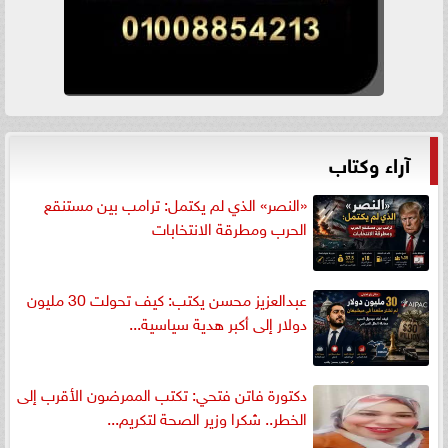
آراء وكتاب
«النصر» الذي لم يكتمل: ترامب بين مستنقع
الحرب ومطرقة الانتخابات
عبدالعزيز محسن يكتب: كيف تحولت 30 مليون
دولار إلى أكبر هدية سياسية...
دكتورة فاتن فتحي: تكتب الممرضون الأقرب إلى
الخطر.. شكرا وزير الصحة لتكريم...