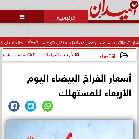
محمد يوسف
رئيس التحرير

محاولات لإخفاء المقاعد عن أعضاء
الجمعية العمومية خلال الإفطار
الجماعي ...
ن عبدالعزيز منقل يتوج...
حالة غليان في نادي الشيخ زايد: اتهامات
اقتصاد
الأربعاء، 17 أبريل 2024
03:41 مـ
بتوقيت القاهرة
2024-04-17 15:41:01
أسعار الفراخ البيضاء اليوم
الأربعاء للمستهلك