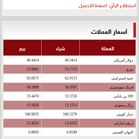
استطلاع الرأي: اضغط للتحميل
أسعار العملات
العملة
شراء
بيع
دولار أمريكى
49.3414
49.4414
يورو
53.7723
53.8961
جنيه إسترلينى
62.9153
63.0675
فرنك سويسرى
56.0507
56.1898
100 ين يابانى
33.3726
33.4470
ريال سعودى
13.1553
13.1826
دينار كويتى
160.5278
160.9055
درهم اماراتى
13.4325
13.4633
اليوان الصينى
6.8549
6.8693