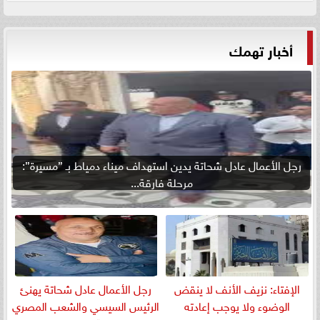
أخبار تهمك
رجل الأعمال عادل شحاتة يدين استهداف ميناء دمياط بـ ”مسيرة”:
مرحلة فارقة...
الإفتاء: نزيف الأنف لا ينقض
رجل الأعمال عادل شحاتة يهنئ
الوضوء ولا يوجب إعادته
الرئيس السيسي والشعب المصري