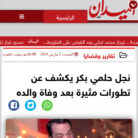
محمد يوسف
رئيس التحرير

 محمد تبكي بعد القبض على المتورط...
صدور قرار تكليف الدكتور م
تقارير وقضايا
السبت، 2 مارس 2024
11:19 مـ
بتوقيت القاهرة
2024-03-02 23:19:28
نجل حلمي بكر يكشف عن
تطورات مثيرة بعد وفاة والده