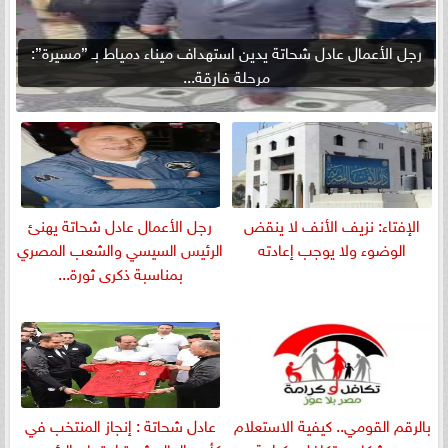
رجل الأعمال عادل شحاتة يدين استهداف ميناء دمياط بـ ”مسيرة”:
مرحلة فارقة...
الإفتاء: نزيف الأنف لا ينقض
رجل الأعمال عادل شحاتة يهنئ
الوضوء ولا يوجب إعادته
الرئيس السيسي والشعب المصري
بمناسبة ذكرى ثورة...
بالرقم القومي.. كيفية الاستعلام
عادل شحاتة : إنجاز المنتخب في