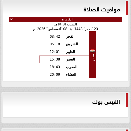
مواقيت الصلاة
السبت
04:50 مـ
23
صفر
1448 هـ
08
أغسطس
2026 م
الفجر
03:42
الشروق
05:18
الظهر
12:01
مصر
العصر
15:38
المغرب
18:43
العشاء
20:09
الفيس بوك