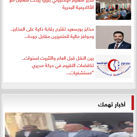
الأكاديمية البحرية
مخابز بورسعيد تقترح رقابة ذكية على المخابز..
وحوافز مالية للمتميزين مقابل جودة...
بين النقل قبل العام والتثبيت لسنوات..
تناقضات التقييم في حركة مديري
”مستشفيات...
أخبار تهمك