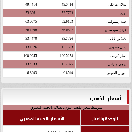
دولار أمريكى
49.3414
49.4414
يورو
53.7723
53.8961
جنيه إسترلينى
62.9153
63.0675
فرنك سويسرى
56.0507
56.1898
100 ين يابانى
33.3726
33.4470
ريال سعودى
13.1553
13.1826
دينار كويتى
160.5278
160.9055
درهم اماراتى
13.4325
13.4633
اليوان الصينى
6.8549
6.8693
أسعار الذهب
متوسط سعر الذهب اليوم بالصاغة بالجنيه المصري
الوحدة والعيار
الأسعار بالجنيه المصري