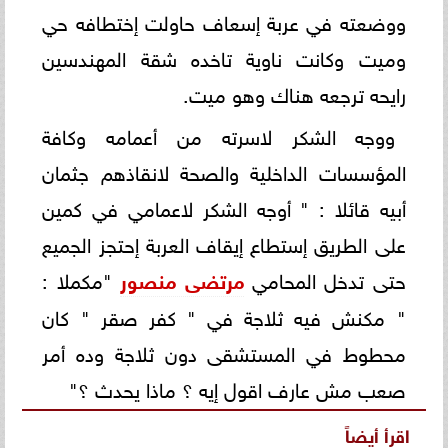
ووضعته في عربة إسعاف حاولت إختطافه حي
وميت وكانت ناوية تاخده شقة المهندسين
رايحه ترجعه هناك وهو ميت.
ووجه الشكر لاسرته من أعمامه وكافة
المؤسسات الداخلية والصحة لانقاذهم جثمان
أبيه قائلا : " أوجه الشكر لاعمامي في كمين
على الطريق إستطاع إيقاف العربة إحتجز الجميع
حتى تدخل المحامي
مرتضى منصور
"مكملا :
" مكنش فيه ثلاجة في " كفر صقر " كان
محطوط في المستشقى دون ثلاجة وده أمر
صعب مش عارف اقول إيه ؟ ماذا يحدث ؟"
اقرأ أيضاً