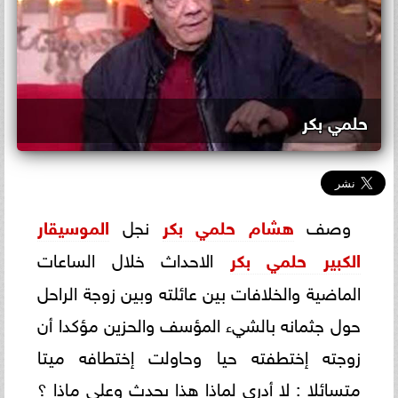
حلمي بكر
وصف
هشام حلمي بكر
نجل
الموسيقار
الكبير حلمي بكر
الاحداث خلال الساعات
الماضية والخلافات بين عائلته وبين زوجة الراحل
حول جثمانه بالشيء المؤسف والحزين مؤكدا أن
زوجته إختطفته حيا وحاولت إختطافه ميتا
متسائلا : لا أدري لماذا هذا يحدث وعلى ماذا ؟