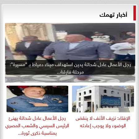
أخبار تهمك
رجل الأعمال عادل شحاتة يدين استهداف ميناء دمياط بـ ”مسيرة”:
مرحلة فارقة...
الإفتاء: نزيف الأنف لا ينقض
رجل الأعمال عادل شحاتة يهنئ
الوضوء ولا يوجب إعادته
الرئيس السيسي والشعب المصري
بمناسبة ذكرى ثورة...