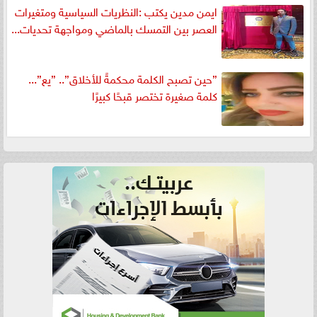
ايمن مدين يكتب :النظريات السياسية ومتغيرات
العصر بين التمسك بالماضي ومواجهة تحديات...
”حين تصبح الكلمة محكمةً للأخلاق”.. ”يع”...
كلمة صغيرة تختصر قبحًا كبيرًا