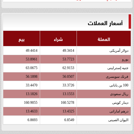
أسعار العملات
العملة
شراء
بيع
دولار أمريكى
49.3414
49.4414
يورو
53.7723
53.8961
جنيه إسترلينى
62.9153
63.0675
فرنك سويسرى
56.0507
56.1898
100 ين يابانى
33.3726
33.4470
ريال سعودى
13.1553
13.1826
دينار كويتى
160.5278
160.9055
درهم اماراتى
13.4325
13.4633
اليوان الصينى
6.8549
6.8693