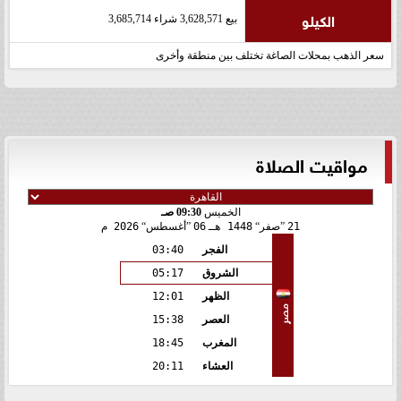
الكيلو
بيع 3,628,571 شراء 3,685,714
سعر الذهب بمحلات الصاغة تختلف بين منطقة وأخرى
مواقيت الصلاة
الخميس
09:30 صـ
21
صفر
1448 هـ
06
أغسطس
2026 م
الفجر
03:40
الشروق
05:17
الظهر
12:01
مصر
العصر
15:38
المغرب
18:45
العشاء
20:11