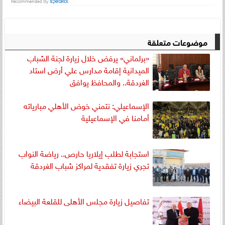
موضوعات متعلقة
«برلماني» يرفض خلال زيارة لجنة الشباب
الميدانية إقامة مدارس علي أرض استاد
الغردقة.. والمحافظ يوافق
الإسماعيلي: نتمني خوض الأهلي مبارياته
أمامنا في الإسماعيلية
استجابة لطلب إيلاريا حارص.. رياضة النواب
تجري زيارة تفقدية لمراكز شباب الغردقة
تفاصيل زيارة مجلس الأهلى للقلعة البيضاء