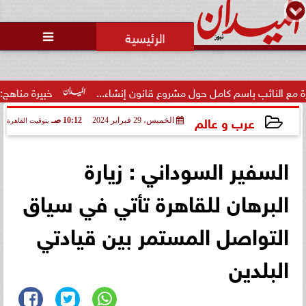
محمد يوسف
رئيس التحرير

 باسم كامل حول مشروع قانون إنشاء...
خبيرة مناهج: حداثة تخرج 
عرب و عالم
الخميس، 29 فبراير 2024
10:12 صـ
بتوقيت القاهرة
2024-02-29 10:12:20
السفير السوداني : زيارة
البرهان للقاهرة تأتي في سياق
التواصل المستمر بين قيادتي
البلدين