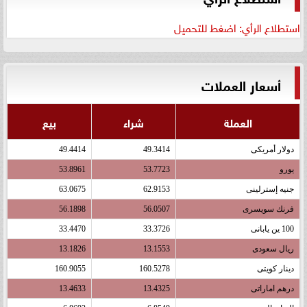
استطلاع الرأي: اضغط للتحميل
أسعار العملات
العملة
شراء
بيع
دولار أمريكى
49.3414
49.4414
يورو
53.7723
53.8961
جنيه إسترلينى
62.9153
63.0675
فرنك سويسرى
56.0507
56.1898
100 ين يابانى
33.3726
33.4470
ريال سعودى
13.1553
13.1826
دينار كويتى
160.5278
160.9055
درهم اماراتى
13.4325
13.4633