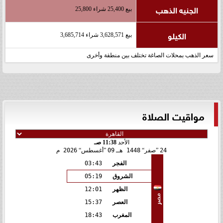
الجنيه الذهب
بيع 25,400 شراء 25,800
الكيلو
بيع 3,628,571 شراء 3,685,714
سعر الذهب بمحلات الصاغة تختلف بين منطقة وأخرى
مواقيت الصلاة
الأحد
11:38 صـ
24
صفر
1448 هـ
09
أغسطس
2026 م
الفجر
03:43
الشروق
05:19
الظهر
12:01
مصر
العصر
15:37
المغرب
18:43