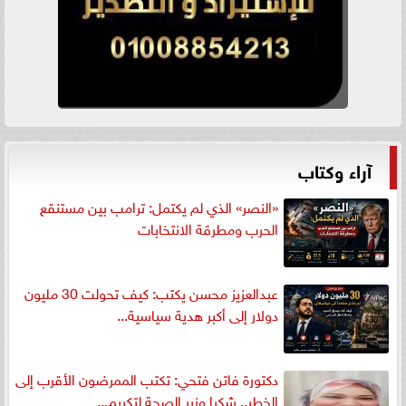
آراء وكتاب
«النصر» الذي لم يكتمل: ترامب بين مستنقع
الحرب ومطرقة الانتخابات
عبدالعزيز محسن يكتب: كيف تحولت 30 مليون
دولار إلى أكبر هدية سياسية...
دكتورة فاتن فتحي: تكتب الممرضون الأقرب إلى
الخطر.. شكرا وزير الصحة لتكريم...