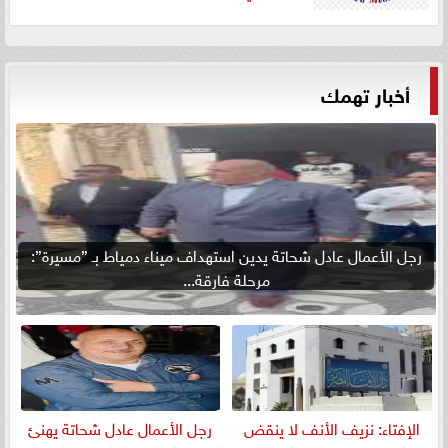
أخبار تهمك
رجل الأعمال عادل شحاتة يدين استهداف ميناء دمياط بـ ”مسيرة”:
مرحلة فارقة...
الإفتاء: نزيف الأنف لا ينقض
رجل الأعمال عادل شحاتة يهنئ