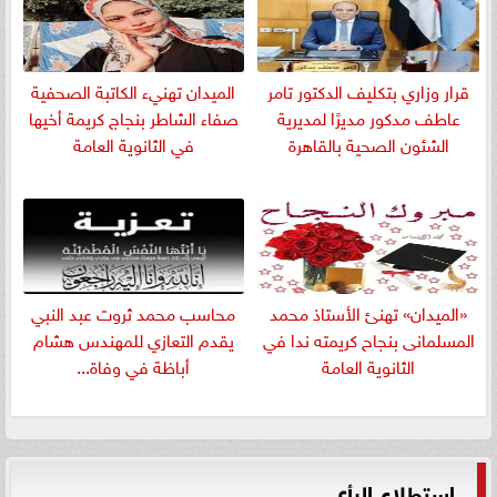
قرار وزاري بتكليف الدكتور تامر
الميدان تهنيء الكاتبة الصحفية
عاطف مدكور مديرًا لمديرية
صفاء الشاطر بنجاج كريمة أخيها
الشئون الصحية بالقاهرة
في الثانوية العامة
«الميدان» تهنئ الأستاذ محمد
​محاسب محمد ثروت عبد النبي
المسلمانى بنجاح كريمته ندا في
يقدم التعازي للمهندس هشام
الثانوية العامة
أباظة في وفاة...
استطلاع الرأي