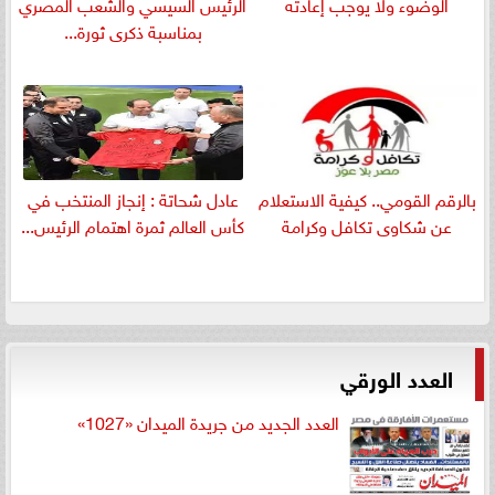
الوضوء ولا يوجب إعادته
الرئيس السيسي والشعب المصري
بمناسبة ذكرى ثورة...
بالرقم القومي.. كيفية الاستعلام
عادل شحاتة : إنجاز المنتخب في
عن شكاوى تكافل وكرامة
كأس العالم ثمرة اهتمام الرئيس...
العدد الورقي
العدد الجديد من جريدة الميدان «1027»