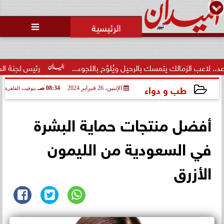
محمد يوسف
رئيس التحرير

مالك يتمسك بالرحيل ويُلوّح باللجوء...
رئيس لجنة الحكام: الفراعن
طب و دواء
الإثنين، 26 فبراير 2024
08:34 صـ
بتوقيت القاهرة
2024-02-26 08:34:57
أفضل منتجات حماية البشرة
في السعودية من الليمون
الأزرق