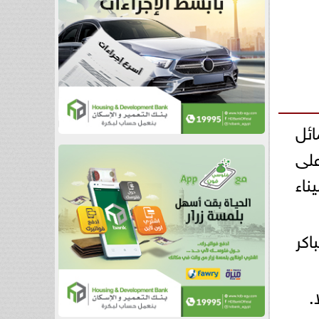
ئل
على
اء
اكر
.