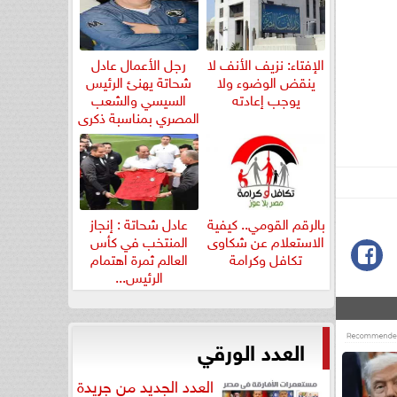
الإفتاء: نزيف الأنف لا
رجل الأعمال عادل
ينقض الوضوء ولا
شحاتة يهنئ الرئيس
يوجب إعادته
السيسي والشعب
المصري بمناسبة ذكرى
ثورة...
بالرقم القومي.. كيفية
عادل شحاتة : إنجاز
الاستعلام عن شكاوى
المنتخب في كأس
تكافل وكرامة
العالم ثمرة اهتمام
الرئيس...
العدد الورقي
العدد الجديد من جريدة