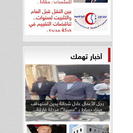
للمتميزين مقابل
جودة...
بين النقل قبل العام
والتثبيت لسنوات..
تناقضات التقييم في
حركة مديري
”مستشفيات...
أخبار تهمك
رجل الأعمال عادل شحاتة يدين استهداف
ميناء دمياط بـ ”مسيرة”: مرحلة فارقة...