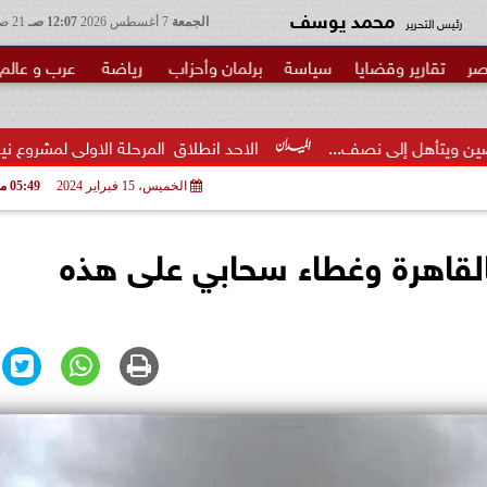
محمد يوسف
رئيس التحرير
الجمعة
7 أغسطس 2026
12:07 صـ
21 صفر 1448
صر
تقارير وقضايا
سياسة
برلمان وأحزاب
رياضة
عرب و عالم
ف...
الاحد انطلاق  المرحلة الاولى لمشروع نيابي بحزب الوعي لتأه
الخميس، 15 فبراير 2024
05:49 مـ
بالقاهرة وغطاء سحابي على هذه