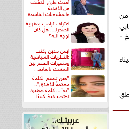
أحدث طرق الكشف
عن الأغذية
من
والمشروبات الفاسدة
في كتاب...
اعتراف ترامب بمغربية
ابي
الصحراء... هل كان
خ -
لوجه الله؟
ايمن مدين يكتب
:النظريات السياسية
ناء
ومتغيرات العصر بين
التمسك بالماضي
ومواجهة تحديات...
”حين تصبح الكلمة
محكمةً للأخلاق”..
”يع”... كلمة صغيرة
اطق
تختصر قبحًا كبيرًا