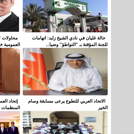
حالة غليان في نادي الشيخ زايد: اتهامات
محاولات ل
للجنة المؤقتة بـ ”التواطؤ” وضيا...
العمومية خل
الاتحاد العربي للتطوع يرعى مسابقة وسام
إتحاد الع
الخير
المنظمات ال