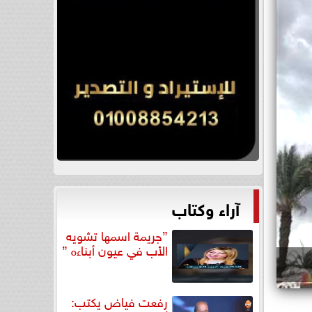
آراء وكتاب
”جريمة اسمها تشويه
الأب في عيون أبناءه ”
رفعت فياض يكتب: