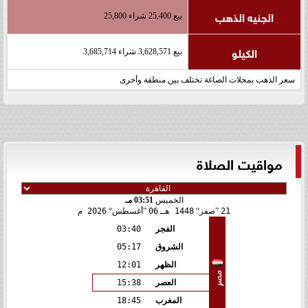
الجنيه الذهب
بيع 25,400 شراء 25,800
الكيلو
بيع 3,628,571 شراء 3,685,714
سعر الذهب بمحلات الصاغة تختلف بين منطقة وأخرى
مواقيت الصلاة
الخميس
03:51 مـ
21
صفر
1448 هـ
06
أغسطس
2026 م
الفجر
03:40
الشروق
05:17
الظهر
12:01
مصر
العصر
15:38
المغرب
18:45