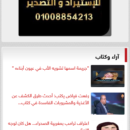
آراء وكتاب
”جريمة اسمها تشويه الأب في عيون أبناءه ”
رفعت فياض يكتب: أحدث طرق الكشف عن
الأغذية والمشروبات الفاسدة في كتاب...
اعتراف ترامب بمغربية الصحراء... هل كان لوجه
الله؟