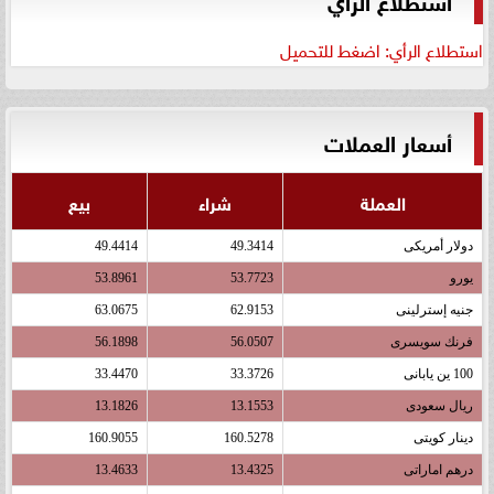
استطلاع الرأي: اضغط للتحميل
أسعار العملات
العملة
شراء
بيع
دولار أمريكى
49.3414
49.4414
يورو
53.7723
53.8961
جنيه إسترلينى
62.9153
63.0675
فرنك سويسرى
56.0507
56.1898
100 ين يابانى
33.3726
33.4470
ريال سعودى
13.1553
13.1826
دينار كويتى
160.5278
160.9055
درهم اماراتى
13.4325
13.4633