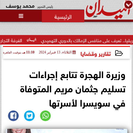
محمد يوسف
رئيس التحرير

عرف على منافس الزمالك بالدوري التهميدي
الغرفة التجارية بالبحي
تقارير وقضايا
الثلاثاء، 13 فبراير 2024
11:10 مـ
بتوقيت القاهرة
2024-02-13 23:10:17
وزيرة الهجرة تتابع إجراءات
تسليم جثمان مريم المتوفاة
في سويسرا لأسرتها