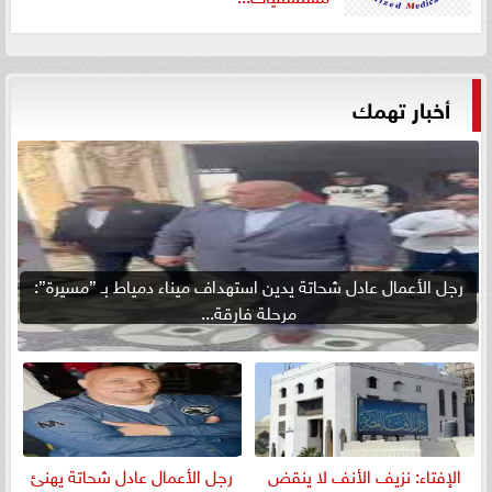
أخبار تهمك
رجل الأعمال عادل شحاتة يدين استهداف ميناء دمياط بـ ”مسيرة”:
مرحلة فارقة...
الإفتاء: نزيف الأنف لا ينقض
رجل الأعمال عادل شحاتة يهنئ