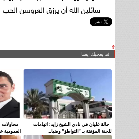
سائلين الله أن يرزق العروسن الحب و
⇧
قد يعجبك ايضا
حالة غليان في نادي الشيخ زايد: اتهامات
محاولات ل
للجنة المؤقتة بـ ”التواطؤ” وضيا...
العمومية خل