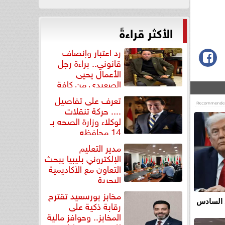
الأكثر قراءةً
رد اعتبار وإنصاف
قانوني.. براءة رجل
الأعمال يحيى
الصعيدي من كافة
التهم...
تعرف على تفاصيل
.... حركة تنقلات
لوكلاء وزارة الصحه بـ
14 محافظه
مدير التعليم
الإلكتروني بليبيا يبحث
التعاون مع الأكاديمية
البحرية
مخابز بورسعيد تقترح
 السادس
رقابة ذكية على
المخابز.. وحوافز مالية