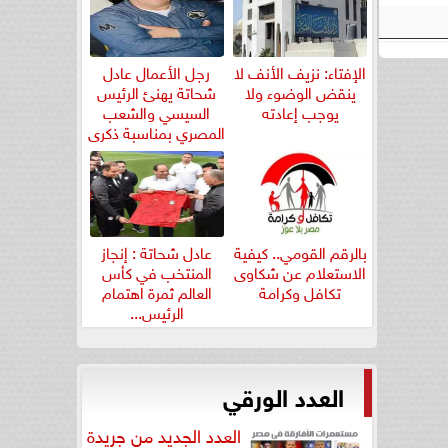
الإفتاء: نزيف الأنف لا
رجل الأعمال عادل
ينقض الوضوء ولا
شحاتة يهنئ الرئيس
يوجب إعادته
السيسي والشعب
المصري بمناسبة ذكرى
ثورة...
بالرقم القومي.. كيفية
عادل شحاتة : إنجاز
الاستعلام عن شكاوى
المنتخب في كأس
تكافل وكرامة
العالم ثمرة اهتمام
الرئيس...
العدد الورقي
العدد الجديد من جريدة