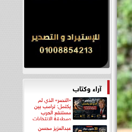
آراء وكتاب
«النصر» الذي لم
يكتمل: ترامب بين
مستنقع الحرب
ومطرقة الانتخابات
عبدالعزيز محسن