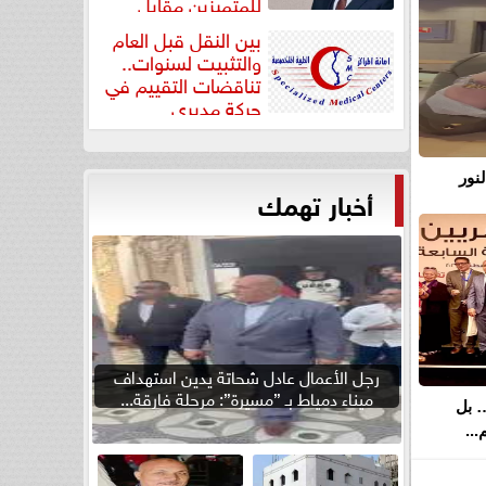
للمتميزين مقابل
جودة...
بين النقل قبل العام
والتثبيت لسنوات..
تناقضات التقييم في
حركة مديري
”مستشفيات...
نور
أخبار تهمك
رجل الأعمال عادل شحاتة يدين استهداف
ميناء دمياط بـ ”مسيرة”: مرحلة فارقة...
… بل
..