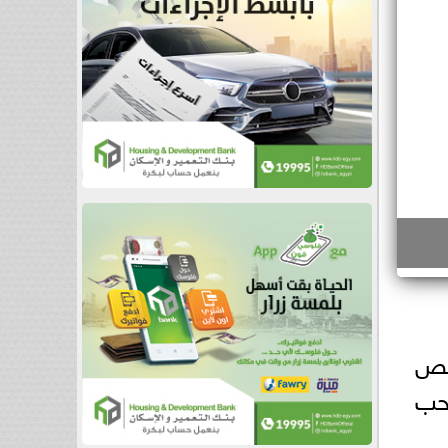
الص
احب