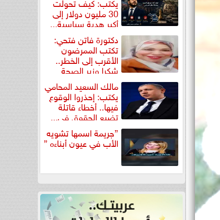
يكتب: كيف تحولت
30 مليون دولار إلى
أكبر هدية سياسية...
دكتورة فاتن فتحي:
تكتب الممرضون
الأقرب إلى الخطر..
شكرا وزير الصحة
لتكريم...
مالك السعيد المحامي
يكتب: إحذروا الوقوع
فيها.. أخطاء قاتلة
تضيع الحقوق في...
”جريمة اسمها تشويه
الأب في عيون أبناءه ”