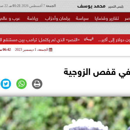
محمد يوسف
رئيس التحرير
الجمعة
7 أغسطس 2026
01:21 مـ
22 صفر 1448
صر
تقارير وقضايا
سياسة
برلمان وأحزاب
رياضة
عرب و عالم
«النصر» الذي لم يكتمل: ترامب بين مستنقع الحرب ومطرقة الانتخابا
الجمعة، 1 ديسمبر 2023
06:42 مـ
 ”في قفص الزوجية