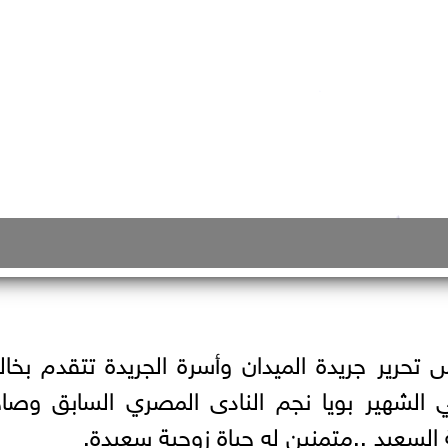
حرير جريدة الميدان وأسرة الجريدة تتقدم بخ
اعي الشهير بويا نجم النادى المصري السابق وص
ة السعيد ..متمنين له حياة زوجية سعيدة.