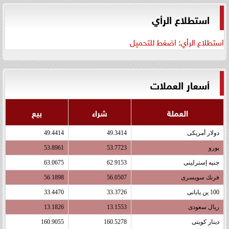
استطلاع الرأي
استطلاع الرأي: اضغط للتحميل
أسعار العملات
العملة
شراء
بيع
دولار أمريكى
49.3414
49.4414
يورو
53.7723
53.8961
جنيه إسترلينى
62.9153
63.0675
فرنك سويسرى
56.0507
56.1898
100 ين يابانى
33.3726
33.4470
ريال سعودى
13.1553
13.1826
دينار كويتى
160.5278
160.9055