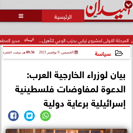
محمد يوسف
رئيس التحرير

وزارة الداخلية تفتح باب التقديم
لحج القرعة 2027.. اعرف الشروط
والمواعي...
نيابي بحزب الوعي لتأهيل...
مدير المطعم عن واقعة منع سيدة من ا
سياسة
الخميس، 9 نوفمبر 2023
09:56 مـ
بتوقيت القاهرة
2023-11-09 21:56:19
بيان لوزراء الخارجية العرب:
الدعوة لمفاوضات فلسطينية
إسرائيلية برعاية دولية