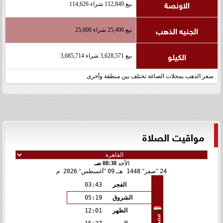
الاونصة
بيع 112,849 شراء 114,626
الجنيه الذهب
بيع 25,400 شراء 25,800
الكيلو
بيع 3,628,571 شراء 3,685,714
سعر الذهب بمحلات الصاغة تختلف بين منطقة وأخرى
مواقيت الصلاة
الأحد
08:30 صـ
24
صفر
1448 هـ
09
أغسطس
2026 م
الفجر
03:43
الشروق
05:19
الظهر
12:01
مصر