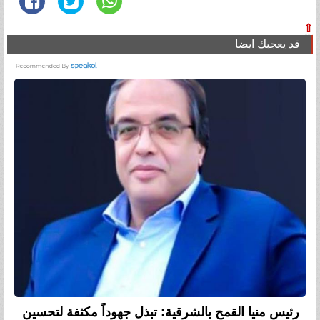
⇧
قد يعجبك ايضا
رئيس منيا القمح بالشرقية: تبذل جهوداً مكثفة لتحسين