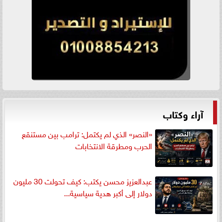
آراء وكتاب
«النصر» الذي لم يكتمل: ترامب بين مستنقع
الحرب ومطرقة الانتخابات
عبدالعزيز محسن يكتب: كيف تحولت 30 مليون
دولار إلى أكبر هدية سياسية...