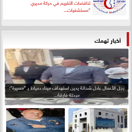
تناقضات التقييم في حركة مديري
”مستشفيات...
أخبار تهمك
رجل الأعمال عادل شحاتة يدين استهداف ميناء دمياط بـ ”مسيرة”:
مرحلة فارقة...