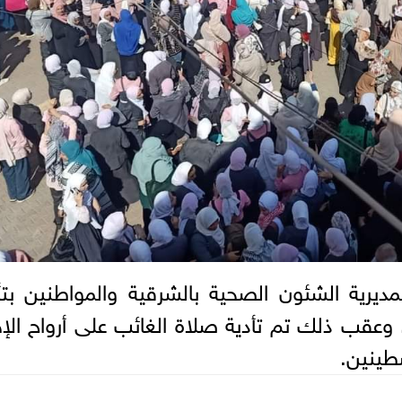
رية الشئون الصحية بالشرقية والمواطنين بتأ
 وعقب ذلك تم تأدية صلاة الغائب على أرواح الإ
طينين.