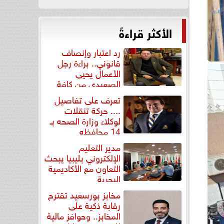
الأكثر قراءةً
رد اعتبار وإنصاف
قانوني.. براءة رجل
الأعمال يحيى
الصعيدي من كافة
التهم...
تعرف على تفاصيل
.... حركة تنقلات
لوكلاء وزارة الصحه بـ
14 محافظه
مدير التعليم
الإلكتروني بليبيا يبحث
التعاون مع الأكاديمية
البحرية
مخابز بورسعيد تقترح
رقابة ذكية على
المخابز.. وحوافز مالية