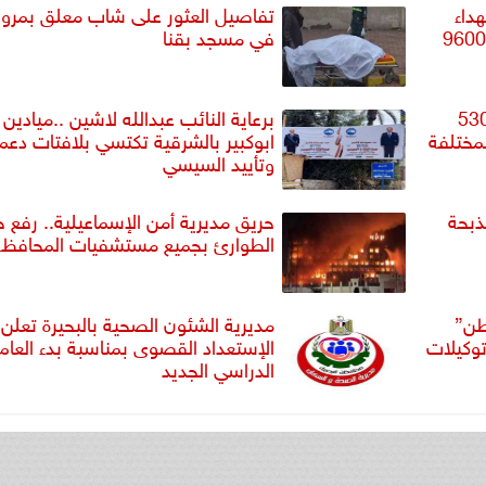
داء
تفاصيل العثور على شاب معلق بمرو
العدوان على غزة لـ 2670 وإصابة 9600
في مسجد بقنا
مة صحية و 53093
برعاية النائب عبدالله لاشين ..ميادين
مختلفة
ابوكبير بالشرقية تكتسي بلافتات دعم
وتأييد السيسي
ذبحة
حريق مديرية أمن الإسماعيلية.. رفع ح
الطوارئ بجميع مستشفيات المحافظة
طن”
مديرية الشئون الصحية بالبحيرة تعلن 
توكيلات
الإستعداد القصوى بمناسبة بدء العام
الدراسي الجديد