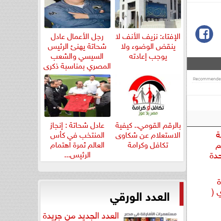
الإفتاء: نزيف الأنف لا
رجل الأعمال عادل
ينقض الوضوء ولا
شحاتة يهنئ الرئيس
يوجب إعادته
السيسي والشعب
المصري بمناسبة ذكرى
ثورة...
بالرقم القومي.. كيفية
عادل شحاتة : إنجاز
ة
الاستعلام عن شكاوى
المنتخب في كأس
م
تكافل وكرامة
العالم ثمرة اهتمام
حدة
الرئيس...
ة
 (
العدد الورقي
العدد الجديد من جريدة