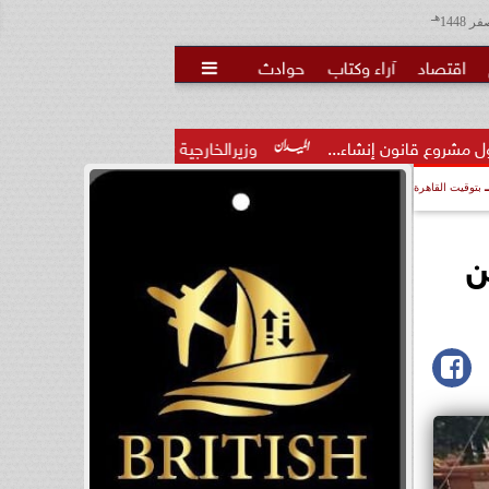
هـ
اقتصاد
آراء وكتاب
حوادث

وزيرالخارجية : القدس والضفة وغزة تتعرض لانتهاكات إسرائيلية م
بتوقيت القاهرة
ن