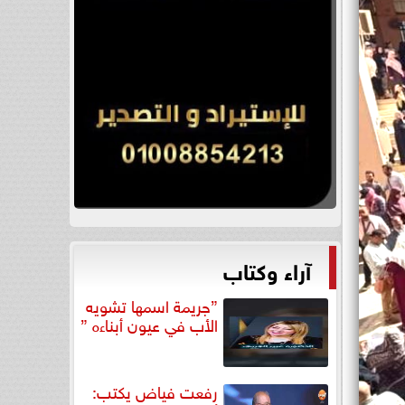
آراء وكتاب
”جريمة اسمها تشويه
الأب في عيون أبناءه ”
رفعت فياض يكتب: