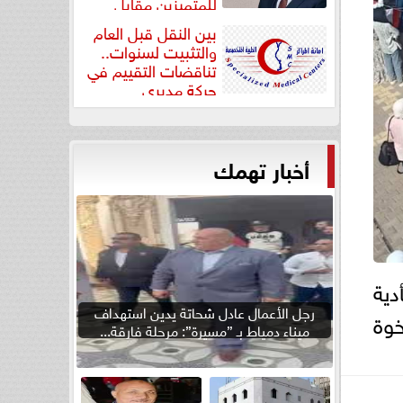
للمتميزين مقابل
جودة...
بين النقل قبل العام
والتثبيت لسنوات..
تناقضات التقييم في
حركة مديري
”مستشفيات...
أخبار تهمك
دية
رجل الأعمال عادل شحاتة يدين استهداف
خوة
ميناء دمياط بـ ”مسيرة”: مرحلة فارقة...