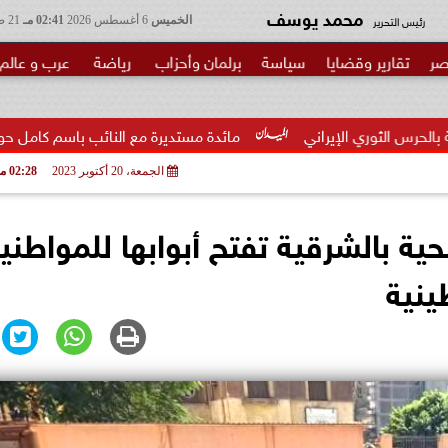
محمد يوسف
رئيس التحرير
الخميس
6 أغسطس 2026
02:41 مـ
21 صفر 1448
صر
تقارير وقضايا
سياسة
برلمان وأحزاب
رياضة
عرب و عالم
مائدة مستديرة مع النائب باسم كامل حول مشروع قانون إنشاء...
الجمعة، 20 أكتوبر 2023
02:28 مـ
ية بالشرقية تفتح أبوابها للمواطني
ينية