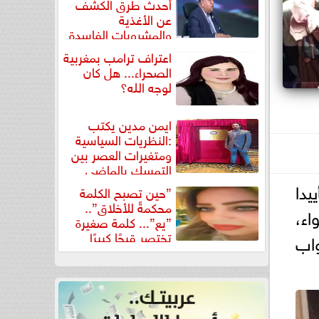
أحدث طرق الكشف
عن الأغذية
والمشروبات الفاسدة
في كتاب...
اعتراف ترامب بمغربية
الصحراء... هل كان
لوجه الله؟
ايمن مدين يكتب
:النظريات السياسية
ومتغيرات العصر بين
التمسك بالماضي
ومواجهة تحديات...
يدا
”حين تصبح الكلمة
محكمةً للأخلاق”..
اء،
”يع”... كلمة صغيرة
تختصر قبحًا كبيرًا
واب