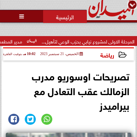
محمد يوسف
رئيس التحرير

وزارة الداخلية تفتح باب التقديم
لحج القرعة 2027.. اعرف الشروط
والمواعي...
يابي بحزب الوعي لتأهيل...
مدير المطعم عن واقعة منع سيدة من ا
رياضة
الخميس، 21 سبتمبر 2023
10:02 مـ
بتوقيت القاهرة
2023-09-21 22:02:58
تصريحات اوسوريو مدرب
الزمالك عقب التعادل مع
بيراميدز