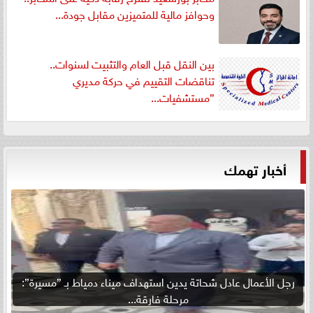
وحوافز مالية للمتميزين مقابل جودة...
بين النقل قبل العام والتثبيت لسنوات..
تناقضات التقييم في حركة مديري
”مستشفيات...
أخبار تهمك
رجل الأعمال عادل شحاتة يدين استهداف ميناء دمياط بـ ”مسيرة”:
مرحلة فارقة...