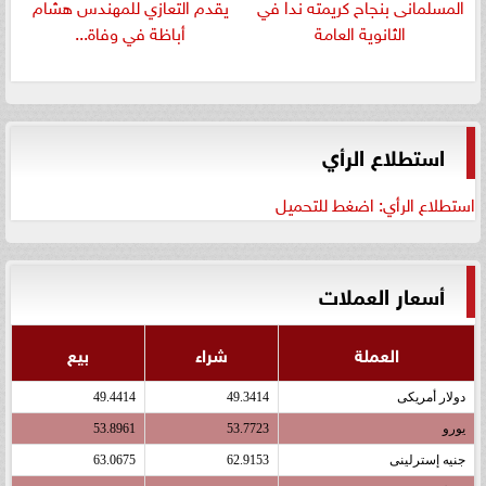
المسلمانى بنجاح كريمته ندا في
يقدم التعازي للمهندس هشام
الثانوية العامة
أباظة في وفاة...
استطلاع الرأي
استطلاع الرأي: اضغط للتحميل
أسعار العملات
العملة
شراء
بيع
دولار أمريكى
49.3414
49.4414
يورو
53.7723
53.8961
جنيه إسترلينى
62.9153
63.0675