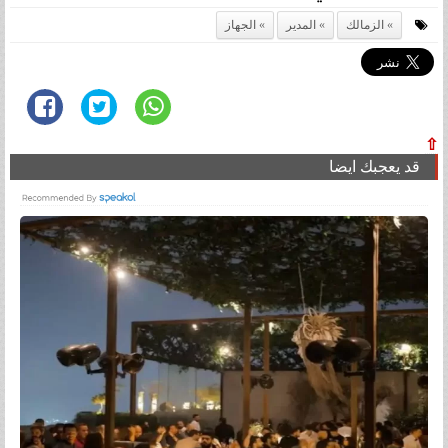
الزمالك
المدير
الجهاز
⇧
قد يعجبك ايضا