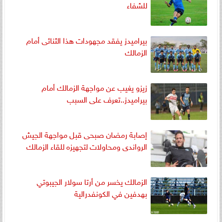
للشفاء
بيراميدز يفقد مجهودات هذا الثنائى أمام
الزمالك
زيزو يغيب عن مواجهة الزمالك أمام
بيراميدز..تعرف على السبب
إصابة رمضان صبحى قبل مواجهة الجيش
الرواندى ومحاولات لتجهيزه للقاء الزمالك
الزمالك يخسر من أرتا سولار الجيبوتي
بهدفين في الكونفدرالية