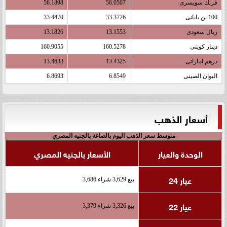
فرنك سويسرى
56.0507
56.1898
100 ين يابانى
33.3726
33.4470
ريال سعودى
13.1553
13.1826
دينار كويتى
160.5278
160.9055
درهم اماراتى
13.4325
13.4633
اليوان الصينى
6.8549
6.8693
أسعار الذهب
متوسط سعر الذهب اليوم بالصاغة بالجنيه المصري
الوحدة والعيار
الأسعار بالجنيه المصري
عيار 24
بيع 3,629 شراء 3,686
عيار 22
بيع 3,326 شراء 3,379