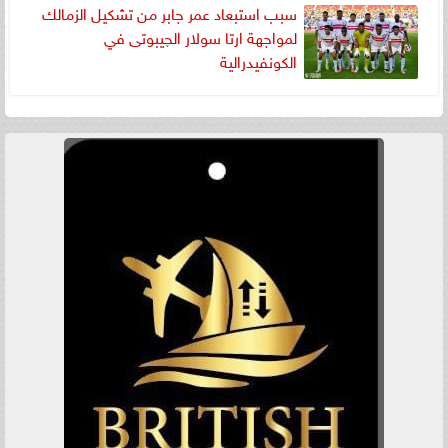
سبب استبعاد عمر جابر من تشكيل الزمالك
لمواجهة ارتا سولار الچيبوتى في
الكونفيدرالية