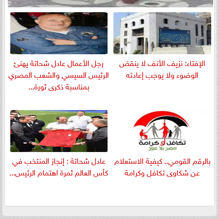
الإفتاء: نزيف الأنف لا ينقض
رجل الأعمال عادل شحاتة يهنئ
الوضوء ولا يوجب إعادته
الرئيس السيسي والشعب المصري
بمناسبة ذكرى ثورة...
بالرقم القومي.. كيفية الاستعلام
عادل شحاتة : إنجاز المنتخب في
عن شكاوى تكافل وكرامة
كأس العالم ثمرة اهتمام الرئيس...