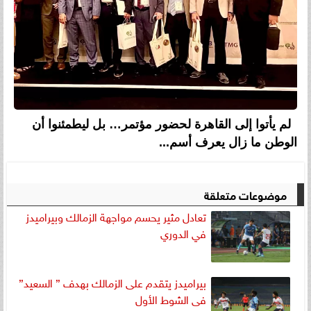
لم يأتوا إلى القاهرة لحضور مؤتمر… بل ليطمئنوا أن
الوطن ما زال يعرف أسم...
موضوعات متعلقة
تعادل مثير يحسم مواجهة الزمالك وبيراميدز
في الدوري
بيراميدز يتقدم على الزمالك بهدف ” السعيد”
فى الشوط الأول