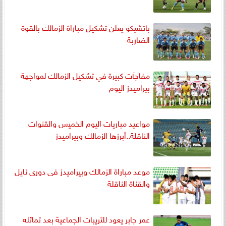
باتشيكو يعلن تشكيل مباراة الزمالك بالقوة
الضاربة
مفاجآت كبيرة في تشكيل الزمالك لمواجهة
بيراميدز اليوم
مواعيد مباريات اليوم الخميس والقنوات
الناقلة..أبرزها الزمالك وبيراميدز
موعد مباراة الزمالك وبيراميدز فى دورى نايل
والقناة الناقلة
عمر جابر يعود للتريبات الجماعية بعد تماثله