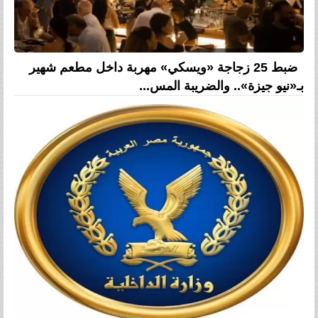
ضبط 25 زجاجة «ويسكي» مهربة داخل مطعم شهير
بـ«نيو جيزة».. والضريبة المس...