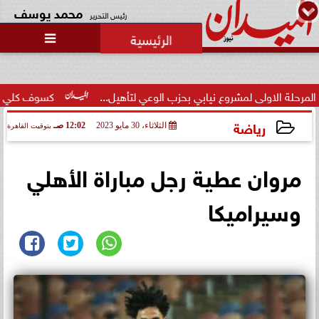
محمد يوسف
رئيس التحرير

 لمشروع نيابي بحزب الوعي لتأهيل...
كسوف كلي للشمس الأربعاء 
رياضة
الثلاثاء، 30 مايو 2023
12:02 صـ
بتوقيت القاهرة
2023-05-30 00:02:57
مروان عطية رجل مباراة الأهلي
وسيراميكا