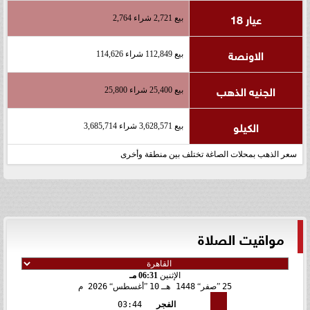
عيار 18
بيع 2,721 شراء 2,764
الاونصة
بيع 112,849 شراء 114,626
الجنيه الذهب
بيع 25,400 شراء 25,800
الكيلو
بيع 3,628,571 شراء 3,685,714
سعر الذهب بمحلات الصاغة تختلف بين منطقة وأخرى
مواقيت الصلاة
الإثنين
06:31 مـ
25
صفر
1448 هـ
10
أغسطس
2026 م
الفجر
03:44