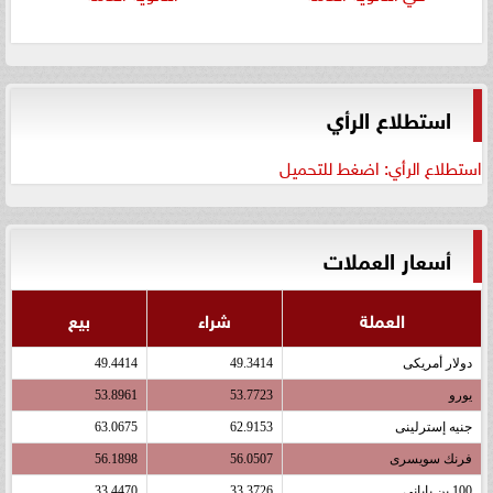
استطلاع الرأي
استطلاع الرأي: اضغط للتحميل
أسعار العملات
العملة
شراء
بيع
دولار أمريكى
49.3414
49.4414
يورو
53.7723
53.8961
جنيه إسترلينى
62.9153
63.0675
فرنك سويسرى
56.0507
56.1898
100 ين يابانى
33.3726
33.4470