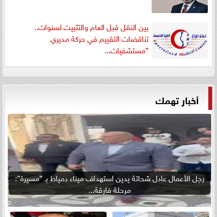
بين النقل قبل العام والتثبيت لسنوات..
تناقضات التقييم في حركة مديري
”مستشفيات...
أخبار تهمك
رجل الأعمال عادل شحاتة يدين استهداف ميناء دمياط بـ ”مسيرة”:
مرحلة فارقة...