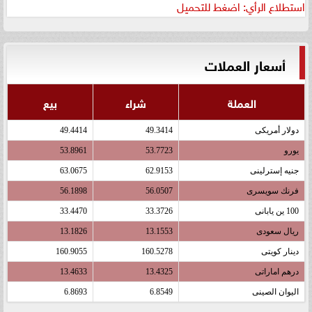
استطلاع الرأي: اضغط للتحميل
أسعار العملات
العملة
شراء
بيع
دولار أمريكى
49.3414
49.4414
يورو
53.7723
53.8961
جنيه إسترلينى
62.9153
63.0675
فرنك سويسرى
56.0507
56.1898
100 ين يابانى
33.3726
33.4470
ريال سعودى
13.1553
13.1826
دينار كويتى
160.5278
160.9055
درهم اماراتى
13.4325
13.4633
اليوان الصينى
6.8549
6.8693