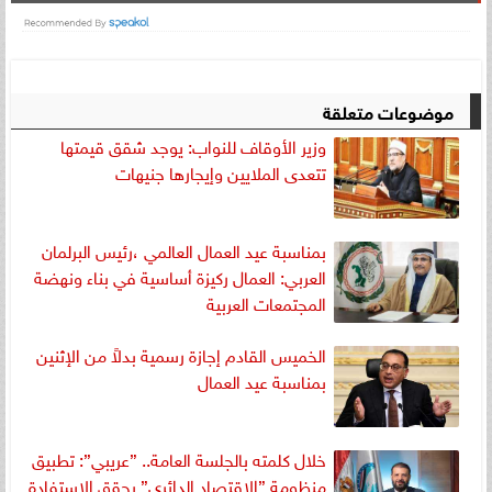
موضوعات متعلقة
وزير الأوقاف للنواب: يوجد شقق قيمتها
تتعدى الملايين وإيجارها جنيهات
بمناسبة عيد العمال العالمي ،رئيس البرلمان
العربي: العمال ركيزة أساسية في بناء ونهضة
المجتمعات العربية
الخميس القادم إجازة رسمية بدلاً من الإثنين
بمناسبة عيد العمال
خلال كلمته بالجلسة العامة.. ”عريبي”: تطبيق
منظومة ”الاقتصاد الدائري” يحقق الاستفادة