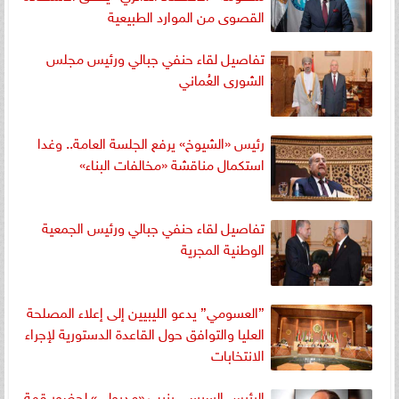
القصوى من الموارد الطبيعية
تفاصيل لقاء حنفي جبالي ورئيس مجلس
الشورى العُماني
رئيس «الشيوخ» يرفع الجلسة العامة.. وغدا
استكمال مناقشة «مخالفات البناء»
تفاصيل لقاء حنفي جبالي ورئيس الجمعية
الوطنية المجرية
”العسومي” يدعو الليبيين إلى إعلاء المصلحة
العليا والتوافق حول القاعدة الدستورية لإجراء
الانتخابات
الرئيس السيسي ينيب «مدبولي» لحضور قمة