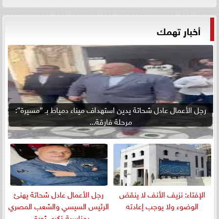
أخبار تهمك
رجل الأعمال عادل شحاتة يدين استهداف ميناء دمياط بـ ”مسيرة”:
مرحلة فارقة...
الإفتاء: نزيف الأنف لا ينقض
رجل الأعمال عادل شحاتة يهنئ
الوضوء ولا يوجب إعادته
الرئيس السيسي والشعب المصري
بمناسبة ذكرى ثورة...