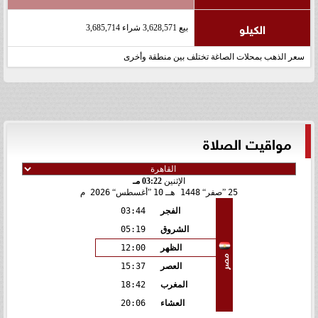
الكيلو
بيع 3,628,571 شراء 3,685,714
سعر الذهب بمحلات الصاغة تختلف بين منطقة وأخرى
مواقيت الصلاة
الإثنين
03:22 مـ
25
صفر
1448 هـ
10
أغسطس
2026 م
الفجر
03:44
الشروق
05:19
الظهر
12:00
مصر
العصر
15:37
المغرب
18:42
العشاء
20:06