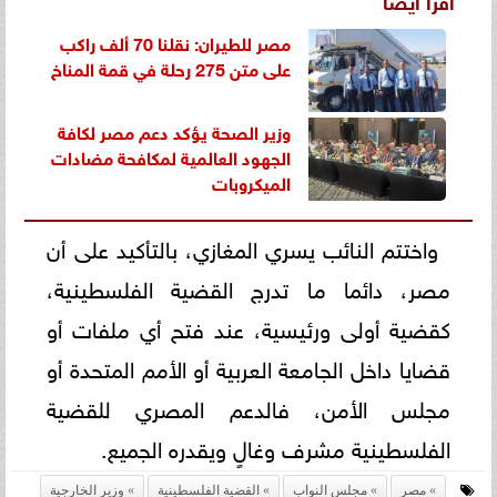
اقرأ أيضاً
مصر للطيران: نقلنا 70 ألف راكب
على متن 275 رحلة في قمة المناخ
وزير الصحة يؤكد دعم مصر لكافة
الجهود العالمية لمكافحة مضادات
الميكروبات
واختتم النائب يسري المغازي، بالتأكيد على أن
مصر، دائما ما تدرج القضية الفلسطينية،
كقضية أولى ورئيسية، عند فتح أي ملفات أو
قضايا داخل الجامعة العربية أو الأمم المتحدة أو
مجلس الأمن، فالدعم المصري للقضية
الفلسطينية مشرف وغالٍ ويقدره الجميع.
مصر
مجلس النواب
القضية الفلسطينية
وزير الخارجية