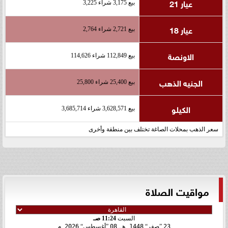
عيار 21
بيع 3,175 شراء 3,225
عيار 18
بيع 2,721 شراء 2,764
الاونصة
بيع 112,849 شراء 114,626
الجنيه الذهب
بيع 25,400 شراء 25,800
الكيلو
بيع 3,628,571 شراء 3,685,714
سعر الذهب بمحلات الصاغة تختلف بين منطقة وأخرى
مواقيت الصلاة
السبت
11:24 صـ
23
صفر
1448 هـ
08
أغسطس
2026 م