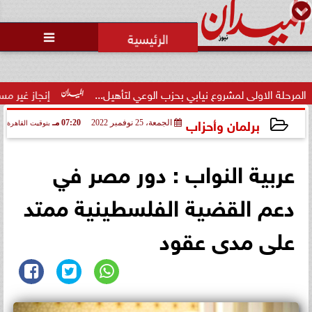
محمد يوسف
رئيس التحرير

ولى لمشروع نيابي بحزب الوعي لتأهيل...
إنجاز غير مسبوق.. منتخ
برلمان وأحزاب
الجمعة، 25 نوفمبر 2022
07:20 مـ
بتوقيت القاهرة
2022-11-25 19:20:02
عربية النواب : دور مصر في
دعم القضية الفلسطينية ممتد
على مدى عقود