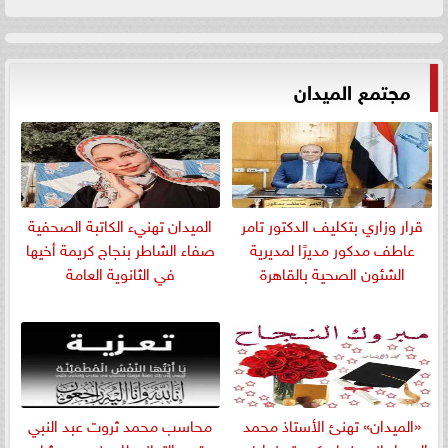
مجتمع الميدان
قرار وزاري بتكليف الدكتور تامر
الميدان تهنيء الكاتبة الصحفية
عاطف مدكور مديرًا لمديرية
صفاء الشاطر بنجاج كريمة أخيها
الشئون الصحية بالقاهرة
في الثانوية العامة
«الميدان» تهنئ الأستاذ محمد
​محاسب محمد ثروت عبد النبي
المسلمانى بنجاح كريمته ندا في
يقدم التعازي للمهندس هشام