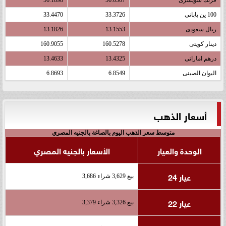
100 ين يابانى
33.3726
33.4470
ريال سعودى
13.1553
13.1826
دينار كويتى
160.5278
160.9055
درهم اماراتى
13.4325
13.4633
اليوان الصينى
6.8549
6.8693
أسعار الذهب
متوسط سعر الذهب اليوم بالصاغة بالجنيه المصري
الوحدة والعيار
الأسعار بالجنيه المصري
عيار 24
بيع 3,629 شراء 3,686
عيار 22
بيع 3,326 شراء 3,379