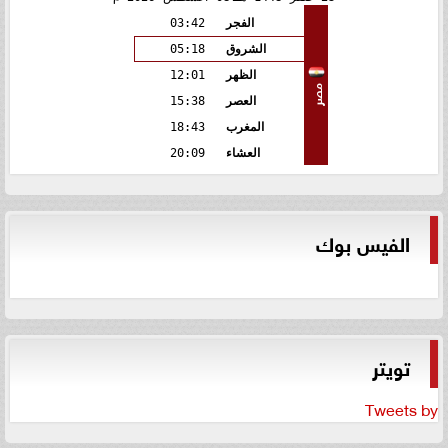
الفجر
03:42
الشروق
05:18
الظهر
12:01
مصر
العصر
15:38
المغرب
18:43
العشاء
20:09
الفيس بوك
تويتر
Tweets by