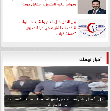
وحوافز مالية للمتميزين مقابل جودة...
بين النقل قبل العام والتثبيت لسنوات..
تناقضات التقييم في حركة مديري
”مستشفيات...
أخبار تهمك
رجل الأعمال عادل شحاتة يدين استهداف ميناء دمياط بـ ”مسيرة”:
مرحلة فارقة...