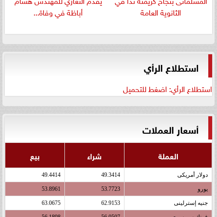
الثانوية العامة
أباظة في وفاة...
استطلاع الرأي
استطلاع الرأي: اضغط للتحميل
أسعار العملات
العملة
شراء
بيع
دولار أمريكى
49.3414
49.4414
يورو
53.7723
53.8961
جنيه إسترلينى
62.9153
63.0675
فرنك سويسرى
56.0507
56.1898