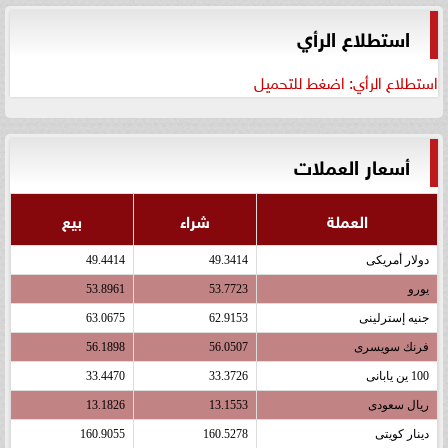
استطلاع الرأي
استطلاع الرأي: اضغط للتحميل
أسعار العملات
العملة
شراء
بيع
دولار أمريكى
49.3414
49.4414
يورو
53.7723
53.8961
جنيه إسترلينى
62.9153
63.0675
فرنك سويسرى
56.0507
56.1898
100 ين يابانى
33.3726
33.4470
ريال سعودى
13.1553
13.1826
دينار كويتى
160.5278
160.9055