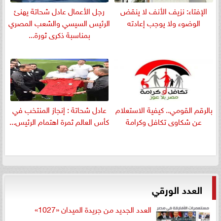
الإفتاء: نزيف الأنف لا ينقض
رجل الأعمال عادل شحاتة يهنئ
الوضوء ولا يوجب إعادته
الرئيس السيسي والشعب المصري
بمناسبة ذكرى ثورة...
بالرقم القومي.. كيفية الاستعلام
عادل شحاتة : إنجاز المنتخب في
عن شكاوى تكافل وكرامة
كأس العالم ثمرة اهتمام الرئيس...
العدد الورقي
العدد الجديد من جريدة الميدان «1027»