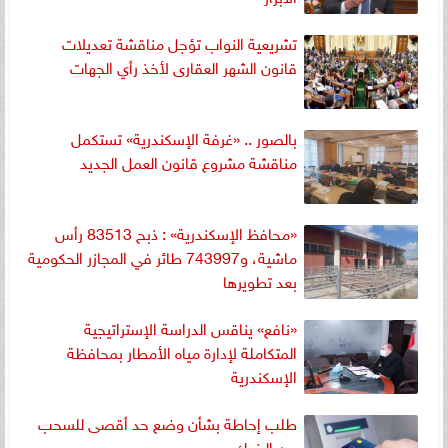
تشريعية النواب تؤجل مناقشة تعديلات
قانون الشهر العقارى لأخذ رأي الجهات
بالصور .. «غرفة الإسكندرية» تستكمل
مناقشة مشروع قانون العمل الجديد
«محافظ الإسكندرية» : ذبح 83513 رأس
ماشية، و743997 طائر في المجازر الحكومية
بعد تطويرها
«نافع» يناقس الدراسة الإستراتيجية
المتكاملة لإدارة مياه الأمطار بمحافظة
الإسكندرية
طلب إحاطة بشأن وضع حد أقصى للسحب
من البنوك