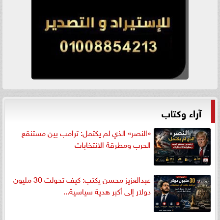
آراء وكتاب
«النصر» الذي لم يكتمل: ترامب بين مستنقع
الحرب ومطرقة الانتخابات
عبدالعزيز محسن يكتب: كيف تحولت 30 مليون
دولار إلى أكبر هدية سياسية...