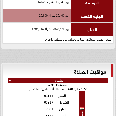
الاونصة
بيع 112,849 شراء 114,626
الجنيه الذهب
بيع 25,400 شراء 25,800
الكيلو
بيع 3,628,571 شراء 3,685,714
سعر الذهب بمحلات الصاغة تختلف بين منطقة وأخرى
مواقيت الصلاة
الجمعة
03:43 مـ
22
صفر
1448 هـ
07
أغسطس
2026 م
الفجر
03:41
الشروق
05:17
الظهر
12:01
مصر