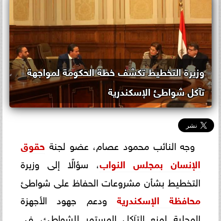
وزيرة التخطيط تكشف خطة الحكومة لمواجهة
تآكل شواطئ الإسكندرية
وجه النائب محمود عصام، عضو لجنة
حقوق
الإنسان ب
مجلس النواب
، سؤالًا إلى وزيرة
التخطيط بشأن مشروعات الحفاظ على شواطئ
محافظة الإسكندرية
ودعم جهود الأجهزة
المحلية لمنع التآكل المستمر للشواطئ، في