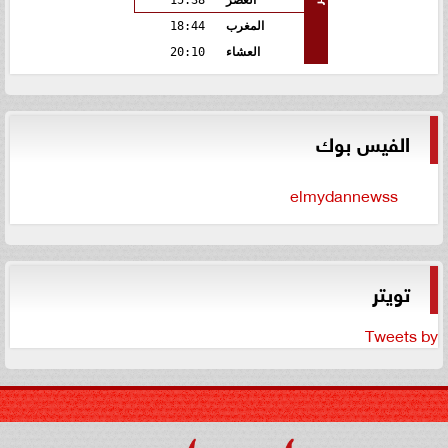
العصر
15:38
المغرب
18:44
العشاء
20:10
الفيس بوك
elmydannewss
تويتر
Tweets by