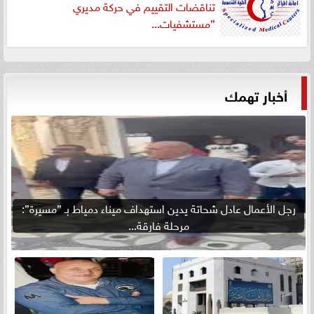
تناقضات التقييم في حركة مديري
”مستشفيات...
أخبار تهمك
رجل الأعمال عادل شحاتة يدين استهداف ميناء دمياط بـ ”مسيرة”:
مرحلة فارقة...