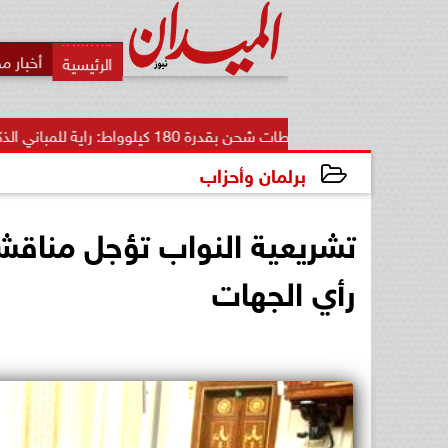
أخبار م
محطات شحن بقدرة 180 كيلوواط: راية للمباني الذكية وSungrow تعززان...
برلمان وأحزاب
2022-01-24 17:26:49
تشريعية النواب تؤجل مناقشة
رأي الجهات