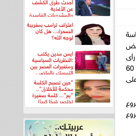
أحدث طرق الكشف
عن الأغذية
والمشروبات الفاسدة
في كتاب...
اعتراف ترامب بمغربية
الصحراء... هل كان
اسة
لوجه الله؟
عض
ايمن مدين يكتب
أى
:النظريات السياسية
الجهات المختصة في مشروع قانون مواز مقدم من النائب ضياء الدين داود وأكثر من 60
ومتغيرات العصر بين
التمسك بالماضي
على
ومواجهة تحديات...
”حين تصبح الكلمة
محكمةً للأخلاق”..
”يع”... كلمة صغيرة
روع
تختصر قبحًا كبيرًا
روع