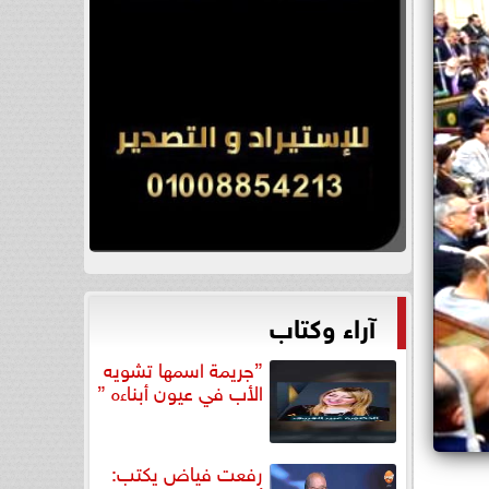
آراء وكتاب
”جريمة اسمها تشويه
الأب في عيون أبناءه ”
رفعت فياض يكتب: