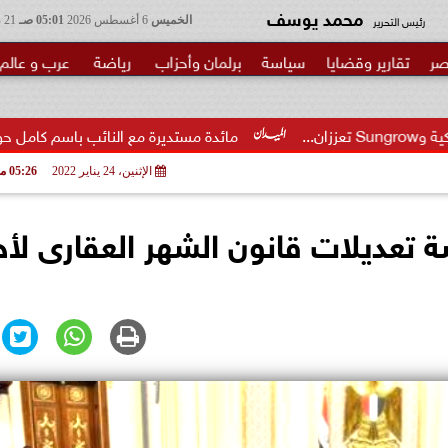
محمد يوسف
رئيس التحرير
الخميس
6 أغسطس 2026
05:01 صـ
21 صفر 1448
صر
تقارير وقضايا
سياسة
برلمان وأحزاب
رياضة
عرب و عالم
مائدة مستديرة مع النائب باسم كامل حول مشروع قانون إنش
الإثنين، 24 يناير 2022
05:26 مـ
 تعديلات قانون الشهر العقارى لأخ