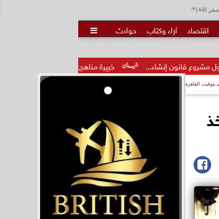
هـ
اقتصاد
آراء وكتاب
حوادث

اء...
خبيرة مناهج: حداثة تخرج المعلمين الجدد لا تكفي.. والتدر
بتوقيت القاهرة
ذ