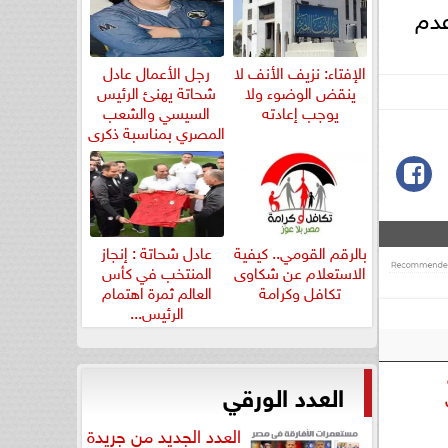
عدم
الإفتاء: نزيف الأنف لا
رجل الأعمال عادل
ينقض الوضوء ولا
شحاتة يهنئ الرئيس
يوجب إعادته
السيسي والشعب
المصري بمناسبة ذكرى
ثورة...
بالرقم القومي.. كيفية
عادل شحاتة : إنجاز
الاستعلام عن شكاوى
المنتخب في كأس
تكافل وكرامة
العالم ثمرة اهتمام
الرئيس...
العدد الورقي
العدد الجديد من جريدة