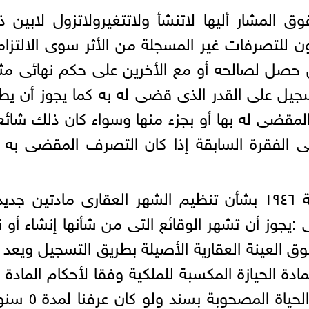
 المشار أليها لاتنشأ ولاتتغيرولاتزول لابين 
ون للتصرفات غير المسجلة من الأثر سوى الالتزا
 حصل لصالحه أو مع الأخرين على حكم نهائى م
يل على القدر الذى قضى له به كما يجوز أن ي
مقضى له بها أو بجزء منها وسواء كان ذلك شائ
ى الفقرة السابقة إذا كان التصرف المقضى به
وتضاف إلى القانون رقم ١١٤ لسنة ١٩٤٦ بشأن تنظيم الشهر العقارى مادتين جد
نصهما كالاتى :يجوز أن تشهر الوقائع التى من شأنها إنشاء أو
قوق العينة العقارية الأصيلة بطريق التسجيل ويعد
أو المادة ٩٦٩ من القانون المدنى أو الحياة المص