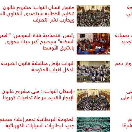
حة
حقوق انسان النواب: مشروع قانون
لي
تنظيم الخطابة سيتصدى للفتاوي المر
ويحارب نشر التطرف
 بصيانة
رئيس اقتصادية قناة السويس: ”العين
جديد
السخنة” سيصبح أكبر ميناء محورى
بالشرق الأوسط
دوق دعم
النواب يؤجل مناقشة قانون الضريبة 
الدخل لغياب الحكومة
عى
«إسكان النواب»: على مشروع قانون
 على
الإيجار القديم مراعاة تداعيات كورونا
م
الحكومة البريطانية تدعم إنشاء مصنع
رعًا
جديد لبطاريات السيارات الكهربائية