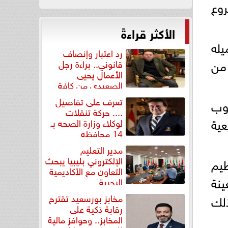
روع
الأكثر قراءةً
يله
رد اعتبار وإنصاف
 من
قانوني.. براءة رجل
الأعمال يحيى
الصعيدي من كافة
التهم...
تعرف على تفاصيل
لوب
.... حركة تنقلات
عية
لوكلاء وزارة الصحه بـ
14 محافظه
مدير التعليم
الإلكتروني بليبيا يبحث
١ والخاص بتنظيم
التعاون مع الأكاديمية
ينة
البحرية
مخابز بورسعيد تقترح
ذلك
رقابة ذكية على
المخابز.. وحوافز مالية