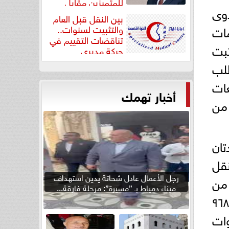
للمتميزين مقابل
ذوى
جودة...
بين النقل قبل العام
مات
والتثبيت لسنوات..
تناقضات التقييم في
ثبت
حركة مديري
”مستشفيات...
طلب
عات
أخبار تهمك
 من
يدتان
 نقل
رجل الأعمال عادل شحاتة يدين استهداف
 من
ميناء دمياط بـ ”مسيرة”: مرحلة فارقة...
هذة الوقائع فى تطبيق أحكام هذة المادة الحيازة المكسبة للملكية وفقا لأحكام المادة ٩٦٨
حوبة بسند ولو كان عرفنا لمدة ٥ سنوات