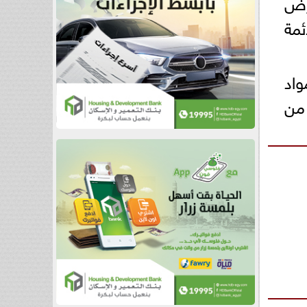
عرض
ئمة
اد
من