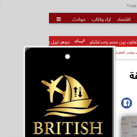
هـ
اقتصاد
آراء وكتاب
حوادث

مدغشقر
جوهر نبيل يهنئ لاعبي المنتخب القومي لألعاب القوي  بعد
بتوقيت القاهرة
ة