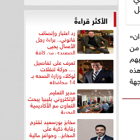
ل
الأكثر قراءةً
رد اعتبار وإنصاف
ان»
قانوني.. براءة رجل
من
الأعمال يحيى
الصعيدي من كافة
يهم
التهم...
تعرف على تفاصيل
هذه
.... حركة تنقلات
لوكلاء وزارة الصحه بـ
جهة
14 محافظه
مدير التعليم
الإلكتروني بليبيا يبحث
التعاون مع الأكاديمية
البحرية
مخابز بورسعيد تقترح
رقابة ذكية على
المخابز.. وحوافز مالية