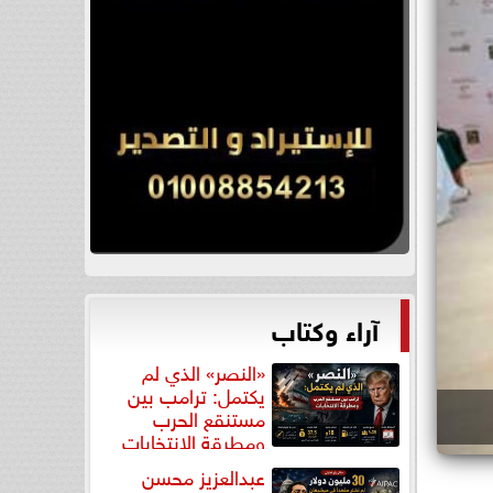
آراء وكتاب
«النصر» الذي لم
يكتمل: ترامب بين
مستنقع الحرب
ومطرقة الانتخابات
عبدالعزيز محسن