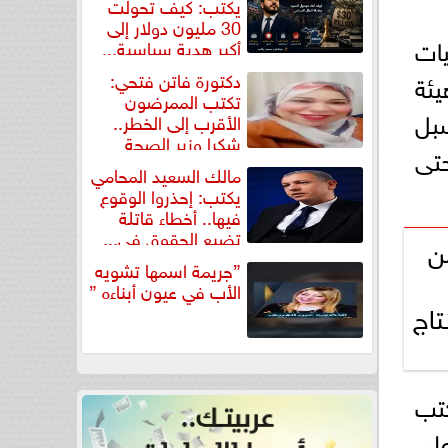
يكتب: كيف تحولت
30 مليون دولار إلى
ات
أكبر هدية سياسية...
دكتورة فاتن فتحي:
يئة
تكتب الممرضون
بحث سبل
الأقرب إلى الخطر..
شكرا وزير الصحة
حتى
لتكريم...
مالك السعيد المحامي
يكتب: إحذروا الوقوع
فيها.. أخطاء قاتلة
تضيع الحقوق في...
دد من
”جريمة اسمها تشويه
الأب في عيون أبناءه ”
تاج
كتب
على