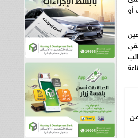
 أو
عين
تقي
اتب
اعة
من
ئي