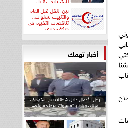
للمتميزين مقابل
جودة...
بين النقل قبل العام
والتثبيت لسنوات..
تناقضات التقييم في
حركة مديري
وني
”مستشفيات...
ابي
أخبار تهمك
 كما أن مشاركتي
نا
تاب
لاج
رجل الأعمال عادل شحاتة يدين استهداف
ميناء دمياط بـ ”مسيرة”: مرحلة فارقة...
سات