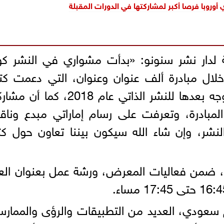
أوروبا فرصا أكبر لمشاركتها في الدورات المقبلة
ية لدار نشر سنونو: «بدأت مشواري في النشر ك
خلال مبادرة ألف عنوان وعنوان، التي دعمت كت
ومنحتني فرصة للانطلاق ككاتبة لأتوجه بعدها للنشر الذاتي عام 2018،
بادرة، وتعرفت على رسام إماراتي مبدع وناقش
لنشر، وإن شاء الله سيكون بيننا تعاون حول ك
، ضمن فعاليات المعرض، ورشة عمل بعنوان الع
سعودي، العديد من التطبيقات والرؤى والممار