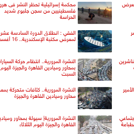
معرض
فلسطينيين من سجن جلبوع شديد
الحراسة
ر
الفقي : انطلاق الدورة السادسة عشرة
لمعرض مكتبة الإسكندرية.. 16 أغسطس
الناشرين
النشرة المرورية.. انتظام حركة السيار
بمحاور وميادين القاهرة والجيزة اليوم
السبت
أمير
النشرة المرورية.. كثافات متحركة بم
محاور وميادين القاهرة والجيزة
تماعي
النشرة المرورية| سيولة بمحاور وميادي
لطباعة
القاهرة والجيزة اليوم الثلاثاء