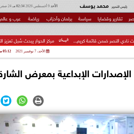
محمد يوسف
رئيس التحرير
الأحد
9 أغسطس 2026
02:34 مـ
24 صفر 1448
صر
تقارير وقضايا
سياسة
برلمان وأحزاب
رياضة
عرب و عالم
قائمة كريم...
مركز الحوار يبحث سُبل تعزيز التعاون بين مصر و
الأحد، 7 نوفمبر 2021
05:12 مـ
اج الإصدارات الإبداعية بمعرض الشارق