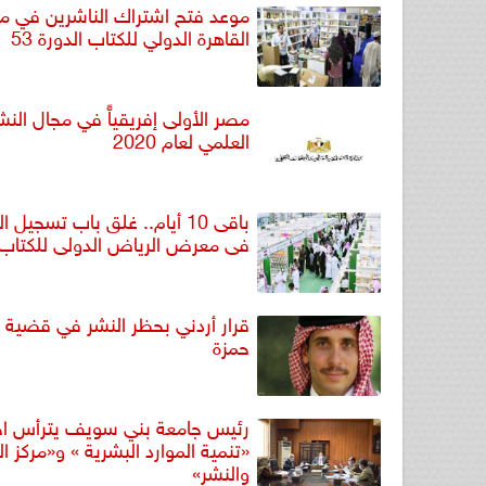
موعد فتح اشتراك الناشرين في 
القاهرة الدولي للكتاب الدورة 53
مصر الأولى إفريقياًّ في مجال النش
العلمي لعام 2020
باقى 10 أيام.. غلق باب تسجيل 
فى معرض الرياض الدولى للكتاب
قرار أردني بحظر النشر في قضية ال
حمزة
رئيس جامعة بني سويف يترأس اج
«تنمية الموارد البشرية » و«مركز ا
والنشر»