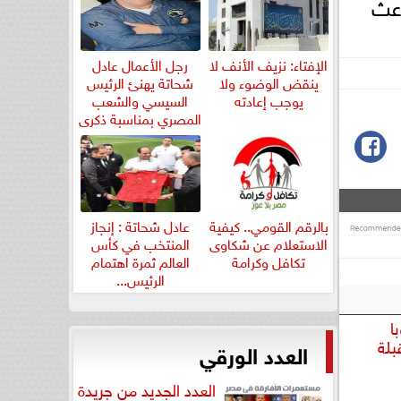
اعث
الإفتاء: نزيف الأنف لا
رجل الأعمال عادل
ينقض الوضوء ولا
شحاتة يهنئ الرئيس
يوجب إعادته
السيسي والشعب
المصري بمناسبة ذكرى
ثورة...
بالرقم القومي.. كيفية
عادل شحاتة : إنجاز
الاستعلام عن شكاوى
المنتخب في كأس
تكافل وكرامة
العالم ثمرة اهتمام
الرئيس...
ا
بلة
العدد الورقي
العدد الجديد من جريدة