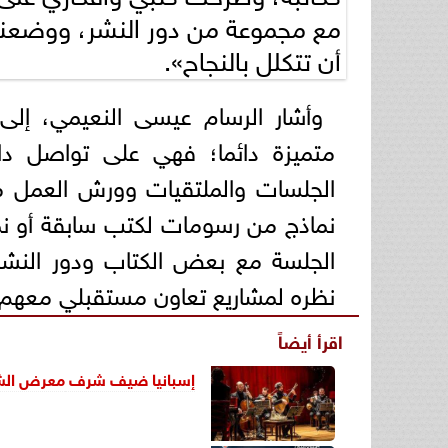
مع مجموعة من دور النشر، ووضعنا
أن تتكلل بالنجاح».
وأشار الرسام عيسى النعيمي، إلى
متميزة دائما؛ فهي على تواصل دا
الجلسات والملتقيات وورش العمل م
نماذج من رسومات لكتب سابقة أو نم
الجلسة مع بعض الكتاب ودور النشر،
نظره لمشاريع تعاون مستقبلي معهم، م
اقرأ أيضاً
إسبانيا ضيف شرف
معرض الشا