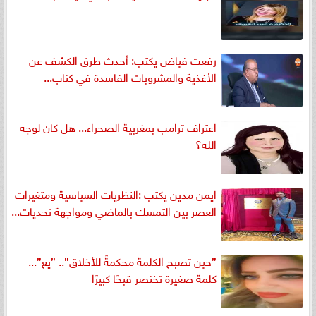
رفعت فياض يكتب: أحدث طرق الكشف عن
الأغذية والمشروبات الفاسدة في كتاب...
اعتراف ترامب بمغربية الصحراء... هل كان لوجه
الله؟
ايمن مدين يكتب :النظريات السياسية ومتغيرات
العصر بين التمسك بالماضي ومواجهة تحديات...
”حين تصبح الكلمة محكمةً للأخلاق”.. ”يع”...
كلمة صغيرة تختصر قبحًا كبيرًا