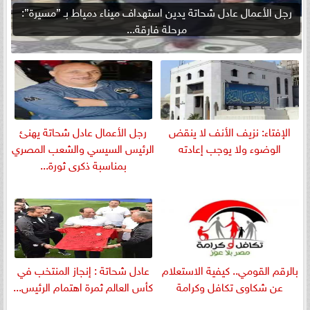
رجل الأعمال عادل شحاتة يدين استهداف ميناء دمياط بـ ”مسيرة”:
مرحلة فارقة...
الإفتاء: نزيف الأنف لا ينقض
رجل الأعمال عادل شحاتة يهنئ
الوضوء ولا يوجب إعادته
الرئيس السيسي والشعب المصري
بمناسبة ذكرى ثورة...
بالرقم القومي.. كيفية الاستعلام
عادل شحاتة : إنجاز المنتخب في
عن شكاوى تكافل وكرامة
كأس العالم ثمرة اهتمام الرئيس...