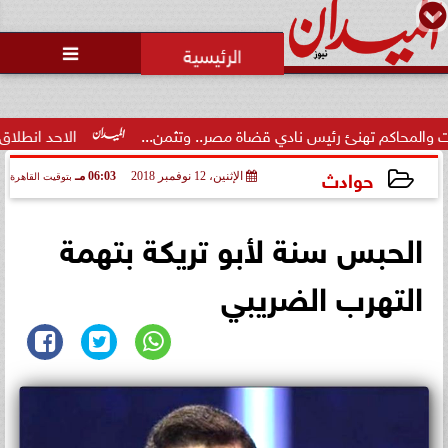
محمد يوسف
رئيس التحرير

الاتحاد العربي للتطوع يرعى
مسابقة وسام الخير
س نادي قضاة مصر.. وتثمن...
الاحد انطلاق  المرحلة الاولى لمشرو
حوادث
الإثنين، 12 نوفمبر 2018
06:03 مـ
بتوقيت القاهرة
2018-11-12 18:03:59
الحبس سنة لأبو تريكة بتهمة
التهرب الضريبي