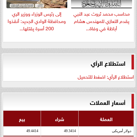
​محاسب محمد ثروت عبد النبي
إلى رئيس الوزراء ووزير الري
يقدم التعازي للمهندس هشام
ومحافظة الوادي الجديد: أنقذوا
أباظة في وفاة...
200 أسرة يقتلها...
استطلاع الرأي
استطلاع الرأي: اضغط للتحميل
أسعار العملات
العملة
شراء
بيع
دولار أمريكى
49.3414
49.4414