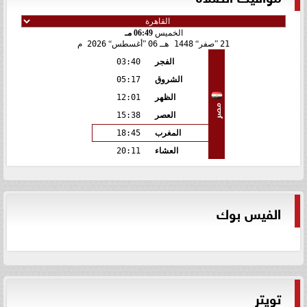
الخميس
06:49 مـ
21
صفر
1448 هـ
06
أغسطس
2026 م
الفجر
03:40
الشروق
05:17
الظهر
12:01
مصر
العصر
15:38
المغرب
18:45
العشاء
20:11
الفيس بوك
تويتر