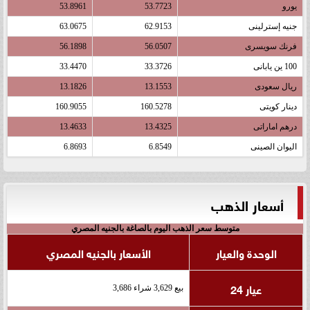
يورو
53.7723
53.8961
جنيه إسترلينى
62.9153
63.0675
فرنك سويسرى
56.0507
56.1898
100 ين يابانى
33.3726
33.4470
ريال سعودى
13.1553
13.1826
دينار كويتى
160.5278
160.9055
درهم اماراتى
13.4325
13.4633
اليوان الصينى
6.8549
6.8693
أسعار الذهب
متوسط سعر الذهب اليوم بالصاغة بالجنيه المصري
الوحدة والعيار
الأسعار بالجنيه المصري
عيار 24
بيع 3,629 شراء 3,686