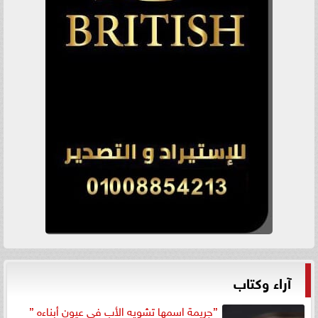
آراء وكتاب
”جريمة اسمها تشويه الأب في عيون أبناءه ”