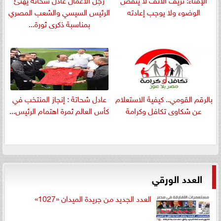
الوضوء ولا يوجب إعادته
الرئيس السيسي والشعب المصري
بمناسبة ذكرى ثورة...
بالرقم القومي.. كيفية الاستعلام
عادل شحاتة : إنجاز المنتخب في
عن شكاوى تكافل وكرامة
كأس العالم ثمرة اهتمام الرئيس...
العدد الورقي
العدد الجديد من جريدة الميدان «1027»