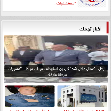
”مستشفيات...
أخبار تهمك
رجل الأعمال عادل شحاتة يدين استهداف ميناء دمياط بـ ”مسيرة”:
مرحلة فارقة...
الإفتاء: نزيف الأنف لا ينقض
رجل الأعمال عادل شحاتة يهنئ