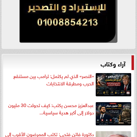
آراء وكتاب
«النصر» الذي لم يكتمل: ترامب بين مستنقع
الحرب ومطرقة الانتخابات
عبدالعزيز محسن يكتب: كيف تحولت 30 مليون
دولار إلى أكبر هدية سياسية...
دكتورة فاتن فتحي: تكتب الممرضون الأقرب إلى