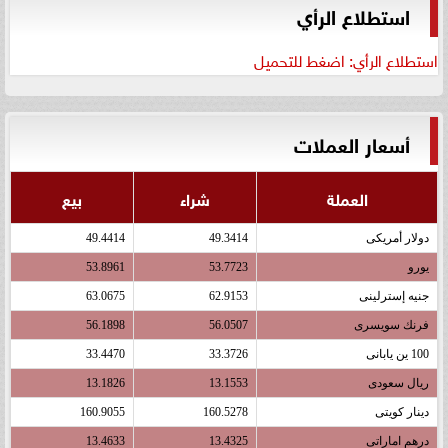
استطلاع الرأي
استطلاع الرأي: اضغط للتحميل
أسعار العملات
العملة
شراء
بيع
دولار أمريكى
49.3414
49.4414
يورو
53.7723
53.8961
جنيه إسترلينى
62.9153
63.0675
فرنك سويسرى
56.0507
56.1898
100 ين يابانى
33.3726
33.4470
ريال سعودى
13.1553
13.1826
دينار كويتى
160.5278
160.9055
درهم اماراتى
13.4325
13.4633