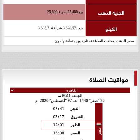
الجنيه الذهب
بيع 25,400 شراء 25,800
الكيلو
بيع 3,628,571 شراء 3,685,714
سعر الذهب بمحلات الصاغة تختلف بين منطقة وأخرى
مواقيت الصلاة
الجمعة
03:11 مـ
22
صفر
1448 هـ
07
أغسطس
2026 م
الفجر
03:41
الشروق
05:17
الظهر
12:01
مصر
العصر
15:38