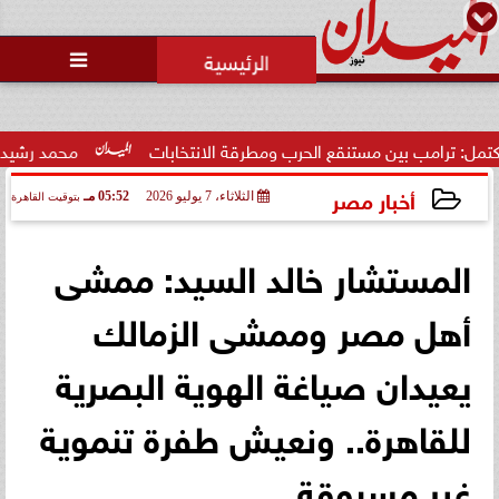
محمد يوسف
رئيس التحرير

امب بين مستنقع الحرب ومطرقة الانتخابات
محمد رشيدي: لقاء ال
أخبار مصر
الثلاثاء، 7 يوليو 2026
05:52 مـ
بتوقيت القاهرة
2026-07-07 17:52:42
المستشار خالد السيد: ممشى
أهل مصر وممشى الزمالك
يعيدان صياغة الهوية البصرية
للقاهرة.. ونعيش طفرة تنموية
غير مسبوقة