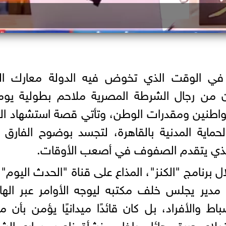
في الوقت الذي تخوض فيه الدولة معارك البن
ون من رجال الشرطة المصرية ملاحم بطولية يوم
مواطنين ومقدرات الوطن، وتأتي قصة استشهاد الل
لحماية المدنية بالقاهرة، لتجسد بوضوح الفارق 
 الذي يتقدم الصفوف في أصعب الأوقات.
رنامج "الكنز"، المذاع على قناة "الحدث اليوم"،
 مدير يجلس خلف مكتبه ليوجه الأوامر عبر اله
ط والأفراد، بل كان قائدًا ميدانيًا يؤمن بأن م
ندلاع حريق هائل داخل منشأة ناصر، سارع الش