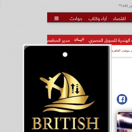
هـ
اقتصاد
آراء وكتاب
حوادث

مصري
مدير المطعم عن واقعة منع سيدة من الصلاة:  الجامع...
بتوقيت القاهرة