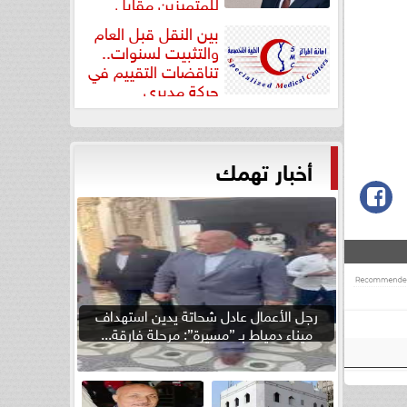
للمتميزين مقابل
جودة...
بين النقل قبل العام
والتثبيت لسنوات..
تناقضات التقييم في
حركة مديري
”مستشفيات...
أخبار تهمك
رجل الأعمال عادل شحاتة يدين استهداف
ميناء دمياط بـ ”مسيرة”: مرحلة فارقة...