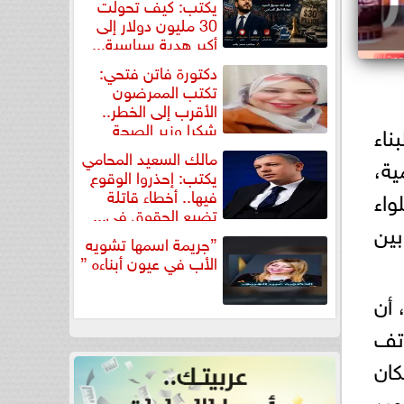
يكتب: كيف تحولت
30 مليون دولار إلى
أكبر هدية سياسية...
دكتورة فاتن فتحي:
تكتب الممرضون
الأقرب إلى الخطر..
شكرا وزير الصحة
اء
لتكريم...
مالك السعيد المحامي
ية،
يكتب: إحذروا الوقوع
واء
فيها.. أخطاء قاتلة
تضيع الحقوق في...
بين
”جريمة اسمها تشويه
الأب في عيون أبناءه ”
 أن
اتف
كان
هيد