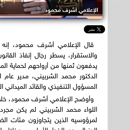
الإعلامي أشرف محمود
قال الإعلامي أشرف محمود، إنه 
والاستقرار، يسطر رجال إنفاذ القان
يدفعون ثمنها من أرواحهم لحماية ال
الدكتور محمد الشربيني، مدير عام ا
المسؤول التنفيذي والقائد الميداني
وأوضح الإعلامي أشرف محمود، خلال ب
اللواء محمد الشربيني لم يكن مجرد
لمرؤوسيه الذين يتجاوزون مئات الضبا
الجنرال هو الخط الأمامي، وخلال ا