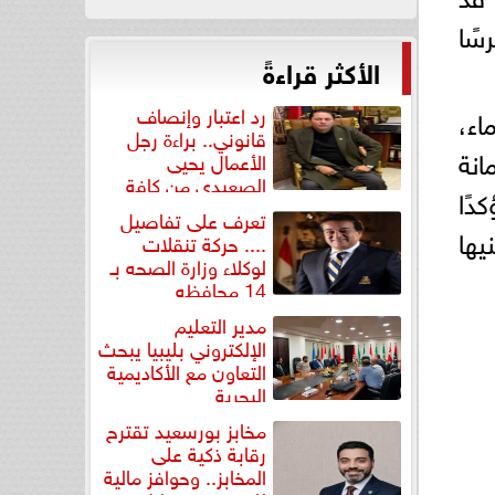
سًا
الأكثر قراءةً
رد اعتبار وإنصاف
اء،
قانوني.. براءة رجل
انة
الأعمال يحيى
الصعيدي من كافة
دًا
التهم...
تعرف على تفاصيل
يها
.... حركة تنقلات
لوكلاء وزارة الصحه بـ
14 محافظه
مدير التعليم
الإلكتروني بليبيا يبحث
التعاون مع الأكاديمية
البحرية
مخابز بورسعيد تقترح
رقابة ذكية على
المخابز.. وحوافز مالية