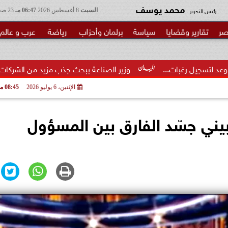
محمد يوسف
رئيس التحرير
السبت
8 أغسطس 2026
06:47 مـ
23 صفر 1448
صر
تقارير وقضايا
سياسة
برلمان وأحزاب
رياضة
عرب و عالم
.
وزير الصناعة ببحث جذب مزيد من الشركات الهندية للسوق ال
الإثنين، 6 يوليو 2026
08:45 مـ
ني جسّد الفارق بين المسؤول