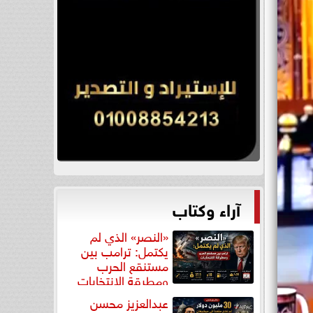
آراء وكتاب
«النصر» الذي لم
يكتمل: ترامب بين
مستنقع الحرب
ومطرقة الانتخابات
عبدالعزيز محسن