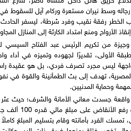
ًا رجاله وسط نيران مستعرة وركام آيل للسقوط في
ب الخطر رفقة نقيب وفرد شرطة، ليسفر الحادث
ذ الأرواح ومنع امتداد الكارثة إلى المنازل المجاور
 وجيزة من تكريم الرئيس عبد الفتاح السيسي لل
بقة الأولى، تقديرًا لجهوده وتميزه في أداء واج
واجهة ليس مجرد تصرف فردي، بل هو عقيدة راس
لمصرية، تهدف إلى بث الطمأنينة والقوة في ن
مهمة وحماية المدنيين.
 واقعة جسدت معاني الأمانة والشرف؛ حيث عثر 
أفراد الشرطة المشاركين في عمليات رفع الأنقاض على مبلغ
تمسك الفرد بأمانته وقام بتسليم المبلغ كاملاً 
لأموال تخص فتاة يمنعها ضيق ذات اليد، وكانت