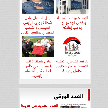
الإفتاء: نزيف الأنف لا
رجل الأعمال عادل
ينقض الوضوء ولا
شحاتة يهنئ الرئيس
يوجب إعادته
السيسي والشعب
المصري بمناسبة ذكرى
ثورة...
بالرقم القومي.. كيفية
عادل شحاتة : إنجاز
الاستعلام عن شكاوى
المنتخب في كأس
تكافل وكرامة
العالم ثمرة اهتمام
الرئيس...
العدد الورقي
العدد الجديد من جريدة