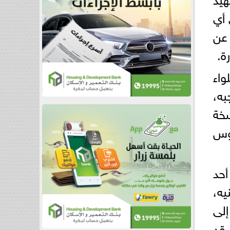
 أي
 عن
ة.
واء
به،
خة
فوس
أحد
 مالي قدره 100 ألف جنيه،
إلى
 قد