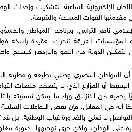
لجان الإلكترونية الساعية للتشكيك وإحداث الوق
مقدمتها القوات المسلحة والشرطة.
علامي نافع التراس، ببرنامج "المواطن والمسؤو
 المؤسسات العريقة تتحرك بعقيدة راسخة قوام
تمكين الدولة من النمو والازدهار كنسيج واحد
 أن المواطن المصري وطني بطبعه وبفطرته الن
ل البسيط أو المزارع الذي لا يتصفح منصات التو
ًا يحميه من الانزلاق وراء ما يمكن تسميته بالت
ا أنه في المقابل، فإن بعض التفاعلات السلبية
واصل لا تعني بالضرورة غياب الوطنية، بل قد ت
رة على الوطن، ولكن جرى توجيهها بصورة مغلو