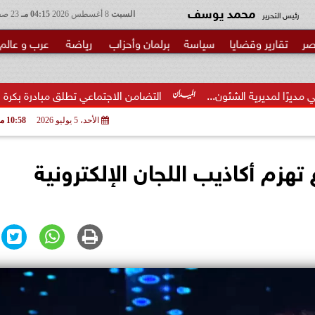
محمد يوسف
رئيس التحرير
السبت
8 أغسطس 2026
04:15 مـ
23 صفر 1448
صر
تقارير وقضايا
سياسة
برلمان وأحزاب
رياضة
عرب و عالم
شئون...
التضامن الاجتماعي تطلق مبادرة بكرة المدرسة ..الخير 
الأحد، 5 يوليو 2026
10:58 مـ
هزم أكاذيب اللجان الإلكترونية