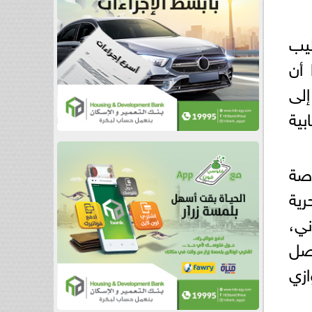
ليب
 أن
إلى
بية
رصة
رية
ي،
تصل
ازي