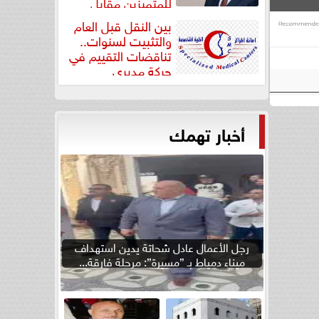
للمتميزين مقابل
جودة...
بين النقل قبل العام
والتثبيت لسنوات..
تناقضات التقييم في
حركة مديري
”مستشفيات...
أخبار تهمك
رجل الأعمال عادل شحاتة يدين استهداف
ميناء دمياط بـ ”مسيرة”: مرحلة فارقة...