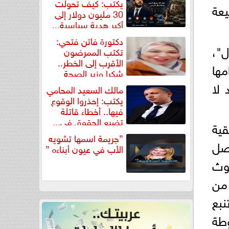
يكتب: كيف تحولت
يعة
30 مليون دولار إلى
أكبر هدية سياسية...
دكتورة فاتن فتحي:
ل"،
تكتب الممرضون
الأقرب إلى الخطر..
ها
شكرا وزير الصحة
لتكريم...
 لا
مالك السعيد المحامي
يكتب: إحذروا الوقوع
فيها.. أخطاء قاتلة
تضيع الحقوق في...
قية
”جريمة اسمها تشويه
اصل
الأب في عيون أبناءه ”
لوث
 من
نبع
طة