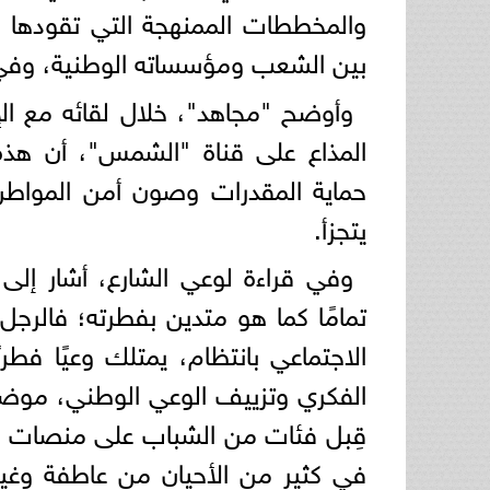
والمخططات الممنهجة التي تقودها ال
بين الشعب ومؤسساته الوطنية، وفي 
وأوضح "مجاهد"، خلال لقائه مع الإ
المذاع على قناة "الشمس"، أن هذه
حماية المقدرات وصون أمن المواطن ل
يتجزأ.
وفي قراءة لوعي الشارع، أشار إلى
تمامًا كما هو متدين بفطرته؛ فالرج
الاجتماعي بانتظام، يمتلك وعيًا فطري
الفكري وتزييف الوعي الوطني، موضحً
قِبل فئات من الشباب على منصات الت
في كثير من الأحيان من عاطفة وغي