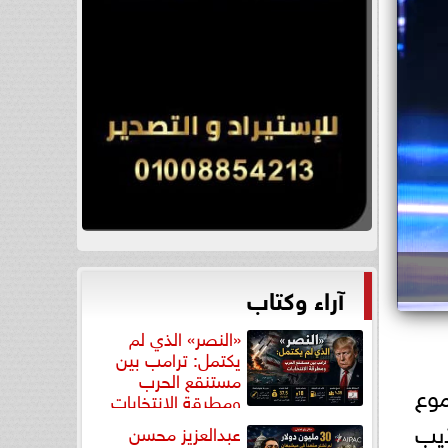
آراء وكتاب
«النصر» الذي لم
يكتمل: ترامب بين
مستنقع الحرب
موع
ومطرقة الانتخابات
يب
عبدالعزيز محسن