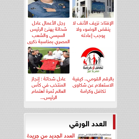
الإفتاء: نزيف الأنف لا
رجل الأعمال عادل
ينقض الوضوء ولا
شحاتة يهنئ الرئيس
يوجب إعادته
السيسي والشعب
المصري بمناسبة ذكرى
ثورة...
بالرقم القومي.. كيفية
عادل شحاتة : إنجاز
الاستعلام عن شكاوى
المنتخب في كأس
تكافل وكرامة
العالم ثمرة اهتمام
الرئيس...
العدد الورقي
العدد الجديد من جريدة