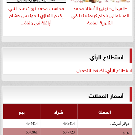
«الميدان» تهنئ الأستاذ محمد
​محاسب محمد ثروت عبد النبي
المسلمانى بنجاح كريمته ندا في
يقدم التعازي للمهندس هشام
الثانوية العامة
أباظة في وفاة...
استطلاع الرأي
استطلاع الرأي: اضغط للتحميل
أسعار العملات
العملة
شراء
بيع
دولار أمريكى
49.3414
49.4414
يورو
53.7723
53.8961