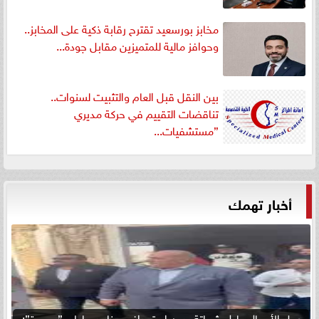
مخابز بورسعيد تقترح رقابة ذكية على المخابز..
وحوافز مالية للمتميزين مقابل جودة...
بين النقل قبل العام والتثبيت لسنوات..
تناقضات التقييم في حركة مديري
”مستشفيات...
أخبار تهمك
رجل الأعمال عادل شحاتة يدين استهداف ميناء دمياط بـ ”مسيرة”: