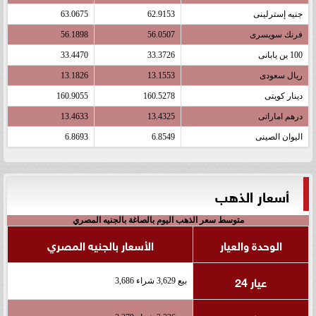
جنيه إسترلينى
62.9153
63.0675
فرنك سويسرى
56.0507
56.1898
100 ين يابانى
33.3726
33.4470
ريال سعودى
13.1553
13.1826
دينار كويتى
160.5278
160.9055
درهم اماراتى
13.4325
13.4633
اليوان الصينى
6.8549
6.8693
أسعار الذهب
متوسط سعر الذهب اليوم بالصاغة بالجنيه المصري
الوحدة والعيار
الأسعار بالجنيه المصري
عيار 24
بيع 3,629 شراء 3,686