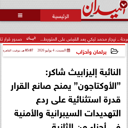
محمد يوسف
رئيس التحرير

ار محمد تبكي بعد القبض على المتورط...
صدور قرار تكليف الدكتور
برلمان وأحزاب
السبت، 4 يوليو 2026
05:07 مـ
بتوقيت القاهرة
2026-07-04 17:07:22
النائبة إليزابيث شاكر:
”الأوكتاجون” يمنح صانع القرار
قدرة استثنائية على ردع
التهديدات السيبرانية والأمنية
في أجزاء من الثانية