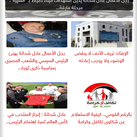
مرحلة فارقة...
الإفتاء: نزيف الأنف لا ينقض
رجل الأعمال عادل شحاتة يهنئ
الوضوء ولا يوجب إعادته
الرئيس السيسي والشعب المصري
بمناسبة ذكرى ثورة...
بالرقم القومي.. كيفية الاستعلام
عادل شحاتة : إنجاز المنتخب في
عن شكاوى تكافل وكرامة
كأس العالم ثمرة اهتمام الرئيس...