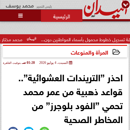
محمد يوسف
رئيس التحرير

ل بأسماء المواطنين دون...
محمد مختار جمعة: بدل البطالة يجب
المرأة والمنوعات
السبت، 4 يوليو 2026
01:28 صـ
بتوقيت القاهرة
2026-07-04 01:28:31
احذر ”التريندات العشوائية”..
قواعد ذهبية من عمر محمد
تحمي ”الفود بلوجرز” من
المخاطر الصحية