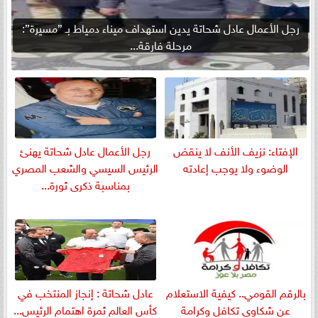
رجل الأعمال عادل شحاتة يدين استهداف ميناء دمياط بـ ”مسيرة”:
مرحلة فارقة...
الإفتاء: نزيف الأنف لا ينقض
رجل الأعمال عادل شحاتة يهنئ
الوضوء ولا يوجب إعادته
الرئيس السيسي والشعب المصري
بمناسبة ذكرى ثورة...
بالرقم القومي.. كيفية الاستعلام
عادل شحاتة : إنجاز المنتخب في
عن شكاوى تكافل وكرامة
كأس العالم ثمرة اهتمام الرئيس...