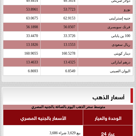
دولار أمريكى
49.3414
49.4414
يورو
53.7723
53.8961
جنيه إسترلينى
62.9153
63.0675
فرنك سويسرى
56.0507
56.1898
100 ين يابانى
33.3726
33.4470
ريال سعودى
13.1553
13.1826
دينار كويتى
160.5278
160.9055
درهم اماراتى
13.4325
13.4633
اليوان الصينى
6.8549
6.8693
أسعار الذهب
متوسط سعر الذهب اليوم بالصاغة بالجنيه المصري
الوحدة والعيار
الأسعار بالجنيه المصري
عيار 24
بيع 3,629 شراء 3,686