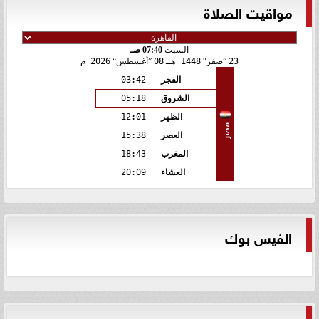
مواقيت الصلاة
السبت
07:40 صـ
23
صفر
1448 هـ
08
أغسطس
2026 م
الفجر
03:42
الشروق
05:18
الظهر
12:01
مصر
العصر
15:38
المغرب
18:43
العشاء
20:09
الفيس بوك