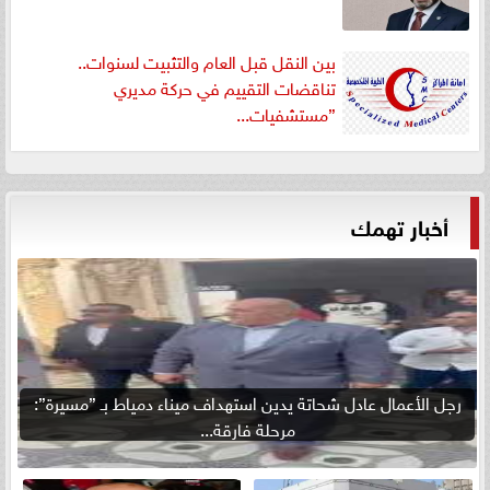
بين النقل قبل العام والتثبيت لسنوات..
تناقضات التقييم في حركة مديري
”مستشفيات...
أخبار تهمك
رجل الأعمال عادل شحاتة يدين استهداف ميناء دمياط بـ ”مسيرة”:
مرحلة فارقة...