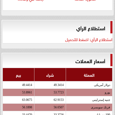
استطلاع الرأي
استطلاع الرأي: اضغط للتحميل
أسعار العملات
العملة
شراء
بيع
دولار أمريكى
49.3414
49.4414
يورو
53.7723
53.8961
جنيه إسترلينى
62.9153
63.0675
فرنك سويسرى
56.0507
56.1898
100 ين يابانى
33.3726
33.4470