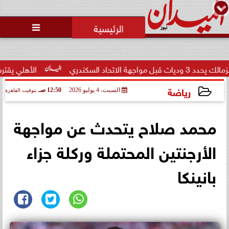

سكندري
الأهلي يقترب من حسم
رياضة
السبت، 4 يوليو 2026
12:50 صـ
بتوقيت القاهرة
2026-07-04 00:50:13
محمد صلاح يتحدث عن مواجهة
الأرجنتين المحتملة وركلة جزاء
بانينكا