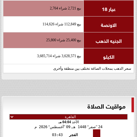
عيار 18
بيع 2,721 شراء 2,764
الاونصة
بيع 112,849 شراء 114,626
الجنيه الذهب
بيع 25,400 شراء 25,800
الكيلو
بيع 3,628,571 شراء 3,685,714
سعر الذهب بمحلات الصاغة تختلف بين منطقة وأخرى
مواقيت الصلاة
الأحد
04:04 مـ
24
صفر
1448 هـ
09
أغسطس
2026 م
الفجر
03:43