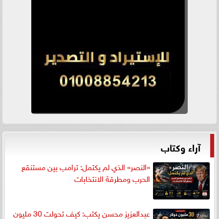
آراء وكتاب
«النصر» الذي لم يكتمل: ترامب بين مستنقع
الحرب ومطرقة الانتخابات
عبدالعزيز محسن يكتب: كيف تحولت 30 مليون