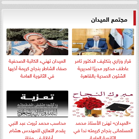
مجتمع الميدان
قرار وزاري بتكليف الدكتور تامر
الميدان تهنيء الكاتبة الصحفية
عاطف مدكور مديرًا لمديرية
صفاء الشاطر بنجاج كريمة أخيها
الشئون الصحية بالقاهرة
في الثانوية العامة
«الميدان» تهنئ الأستاذ محمد
​محاسب محمد ثروت عبد النبي
المسلمانى بنجاح كريمته ندا في
يقدم التعازي للمهندس هشام
الثانوية العامة
أباظة في وفاة...