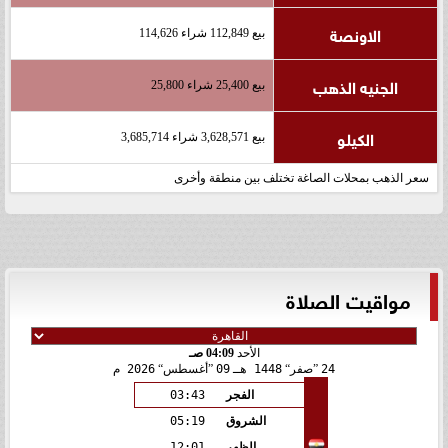
الاونصة
بيع 112,849 شراء 114,626
الجنيه الذهب
بيع 25,400 شراء 25,800
الكيلو
بيع 3,628,571 شراء 3,685,714
سعر الذهب بمحلات الصاغة تختلف بين منطقة وأخرى
مواقيت الصلاة
الأحد
04:09 صـ
24
صفر
1448 هـ
09
أغسطس
2026 م
الفجر
03:43
الشروق
05:19
الظهر
12:01