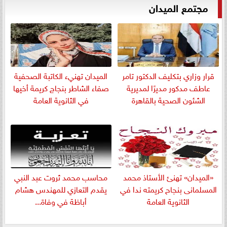
مجتمع الميدان
قرار وزاري بتكليف الدكتور تامر
الميدان تهنيء الكاتبة الصحفية
عاطف مدكور مديرًا لمديرية
صفاء الشاطر بنجاج كريمة أخيها
الشئون الصحية بالقاهرة
في الثانوية العامة
«الميدان» تهنئ الأستاذ محمد
​محاسب محمد ثروت عبد النبي
المسلمانى بنجاح كريمته ندا في
يقدم التعازي للمهندس هشام
الثانوية العامة
أباظة في وفاة...