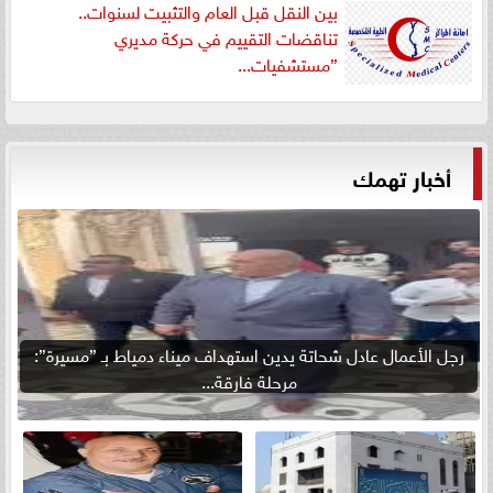
بين النقل قبل العام والتثبيت لسنوات..
تناقضات التقييم في حركة مديري
”مستشفيات...
أخبار تهمك
رجل الأعمال عادل شحاتة يدين استهداف ميناء دمياط بـ ”مسيرة”:
مرحلة فارقة...