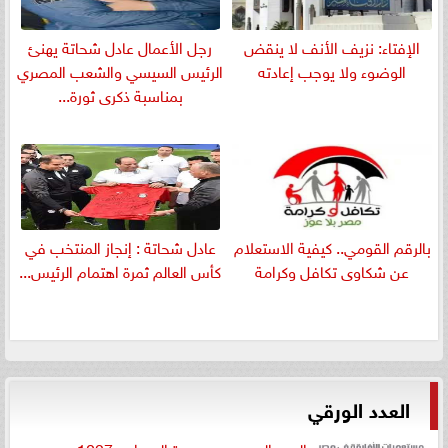
الإفتاء: نزيف الأنف لا ينقض
رجل الأعمال عادل شحاتة يهنئ
الوضوء ولا يوجب إعادته
الرئيس السيسي والشعب المصري
بمناسبة ذكرى ثورة...
بالرقم القومي.. كيفية الاستعلام
عادل شحاتة : إنجاز المنتخب في
عن شكاوى تكافل وكرامة
كأس العالم ثمرة اهتمام الرئيس...
العدد الورقي
العدد الجديد من جريدة الميدان «1027»