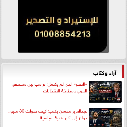
آراء وكتاب
«النصر» الذي لم يكتمل: ترامب بين مستنقع
الحرب ومطرقة الانتخابات
عبدالعزيز محسن يكتب: كيف تحولت 30 مليون
دولار إلى أكبر هدية سياسية...