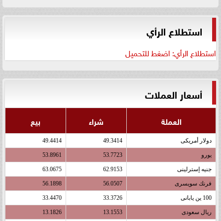
استطلاع الرأي
استطلاع الرأي: اضغط للتحميل
أسعار العملات
العملة
شراء
بيع
دولار أمريكى
49.3414
49.4414
يورو
53.7723
53.8961
جنيه إسترلينى
62.9153
63.0675
فرنك سويسرى
56.0507
56.1898
100 ين يابانى
33.3726
33.4470
ريال سعودى
13.1553
13.1826