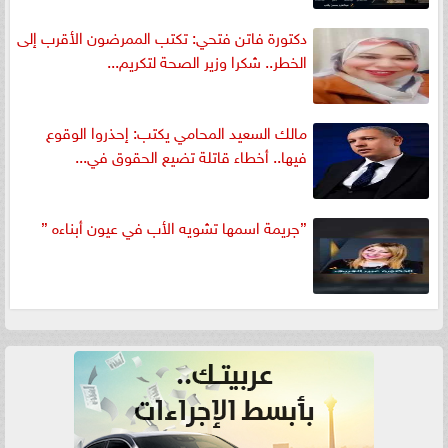
دكتورة فاتن فتحي: تكتب الممرضون الأقرب إلى
الخطر.. شكرا وزير الصحة لتكريم...
مالك السعيد المحامي يكتب: إحذروا الوقوع
فيها.. أخطاء قاتلة تضيع الحقوق في...
”جريمة اسمها تشويه الأب في عيون أبناءه ”