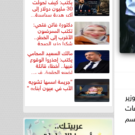
يكتب: كيف تحولت
30 مليون دولار إلى
أكبر هدية سياسية...
دكتورة فاتن فتحي:
تكتب الممرضون
الأقرب إلى الخطر..
شكرا وزير الصحة
لتكريم...
مالك السعيد المحامي
يكتب: إحذروا الوقوع
فيها.. أخطاء قاتلة
تضيع الحقوق في...
”جريمة اسمها تشويه
الأب في عيون أبناءه ”
زير
عات
وسم