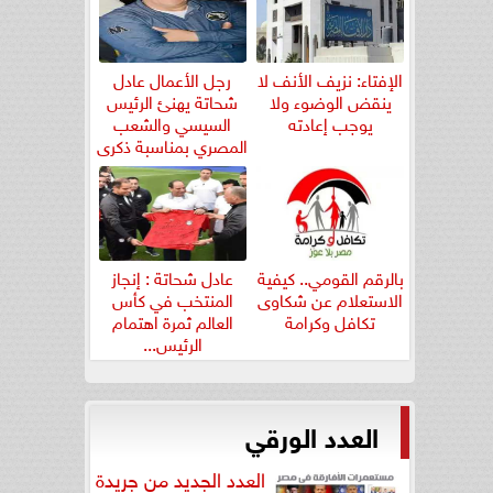
الإفتاء: نزيف الأنف لا
رجل الأعمال عادل
ينقض الوضوء ولا
شحاتة يهنئ الرئيس
يوجب إعادته
السيسي والشعب
المصري بمناسبة ذكرى
ثورة...
بالرقم القومي.. كيفية
عادل شحاتة : إنجاز
الاستعلام عن شكاوى
المنتخب في كأس
تكافل وكرامة
العالم ثمرة اهتمام
الرئيس...
العدد الورقي
العدد الجديد من جريدة