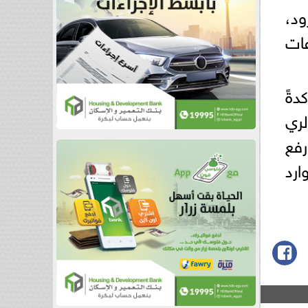
ود،
عات
دةً
لري
رفع
ارد