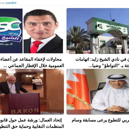
 في نادي الشيخ زايد: اتهامات
محاولات لإخفاء المقاعد عن أعضاء 
تة بـ ”التواطؤ” وضيا...
العمومية خلال الإفطار الجماعي ...
لعربي للتطوع يرعى مسابقة وسام
إتحاد العمال: ورشة عمل حول قانو
المنظمات النقابية وحماية حق التنظيم 