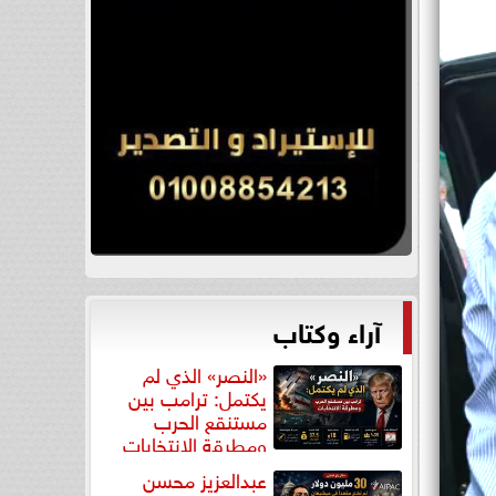
آراء وكتاب
«النصر» الذي لم
يكتمل: ترامب بين
مستنقع الحرب
ومطرقة الانتخابات
عبدالعزيز محسن