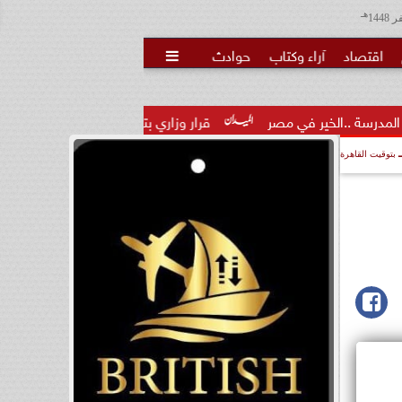
هـ
اقتصاد
آراء وكتاب
حوادث

 في مصر
قرار وزاري بتكليف الدكتور تامر عاطف مدكور مديرًا لمدير
بتوقيت القاهرة