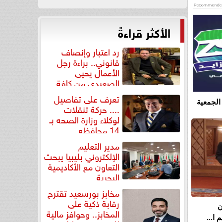
الأكثر قراءةً
رد اعتبار وإنصاف
قانوني.. براءة رجل
الأعمال يحيى
الصعيدي من كافة
التهم...
تعرف على تفاصيل
الجمعية
.... حركة تنقلات
لوكلاء وزارة الصحه بـ
14 محافظه
مدير التعليم
الإلكتروني بليبيا يبحث
التعاون مع الأكاديمية
البحرية
مخابز بورسعيد تقترح
رقابة ذكية على
ن
المخابز.. وحوافز مالية
ا...