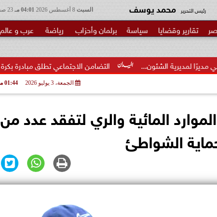
محمد يوسف
رئيس التحرير
السبت
8 أغسطس 2026
04:01 مـ
23 صفر 1448
صر
تقارير وقضايا
سياسة
برلمان وأحزاب
رياضة
عرب و عالم
لشئون...
التضامن الاجتماعي تطلق مبادرة بكرة المدرسة ..الخير
الجمعة، 3 يوليو 2026
01:44 مـ
لموارد المائية والري لتفقد عدد من
حماية الشواطئ