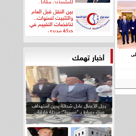
للمتميزين مقابل
جودة...
بين النقل قبل العام
والتثبيت لسنوات..
تناقضات التقييم في
حركة مديري
”مستشفيات...
أخبار تهمك
لى
رجل الأعمال عادل شحاتة يدين استهداف
ميناء دمياط بـ ”مسيرة”: مرحلة فارقة...