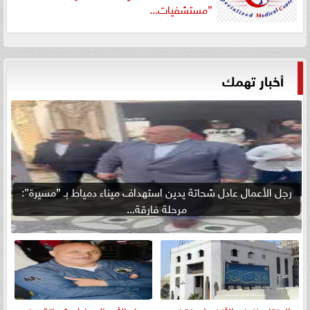
”مستشفيات...
أخبار تهمك
رجل الأعمال عادل شحاتة يدين استهداف ميناء دمياط بـ ”مسيرة”:
مرحلة فارقة...