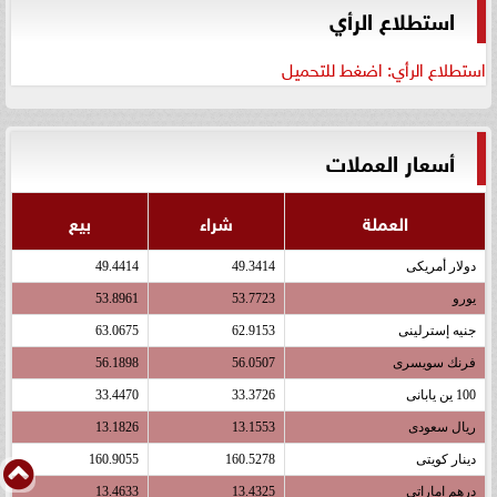
استطلاع الرأي
استطلاع الرأي: اضغط للتحميل
أسعار العملات
العملة
شراء
بيع
دولار أمريكى
49.3414
49.4414
يورو
53.7723
53.8961
جنيه إسترلينى
62.9153
63.0675
فرنك سويسرى
56.0507
56.1898
100 ين يابانى
33.3726
33.4470
ريال سعودى
13.1553
13.1826
دينار كويتى
160.5278
160.9055
درهم اماراتى
13.4325
13.4633