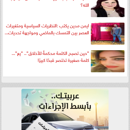
الله؟
ايمن مدين يكتب :النظريات السياسية ومتغيرات
العصر بين التمسك بالماضي ومواجهة تحديات...
”حين تصبح الكلمة محكمةً للأخلاق”.. ”يع”...
كلمة صغيرة تختصر قبحًا كبيرًا