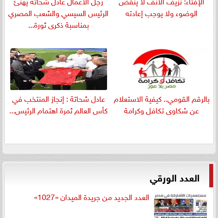
الإفتاء: نزيف الأنف لا ينقض
رجل الأعمال عادل شحاتة يهنئ
الوضوء ولا يوجب إعادته
الرئيس السيسي والشعب المصري
بمناسبة ذكرى ثورة...
بالرقم القومي.. كيفية الاستعلام
عادل شحاتة : إنجاز المنتخب في
عن شكاوى تكافل وكرامة
كأس العالم ثمرة اهتمام الرئيس...
العدد الورقي
العدد الجديد من جريدة الميدان «1027»