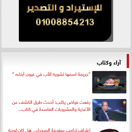
آراء وكتاب
”جريمة اسمها تشويه الأب في عيون أبناءه ”
رفعت فياض يكتب: أحدث طرق الكشف عن
الأغذية والمشروبات الفاسدة في كتاب...
اعتراف ترامب بمغربية الصحراء... هل كان لوجه