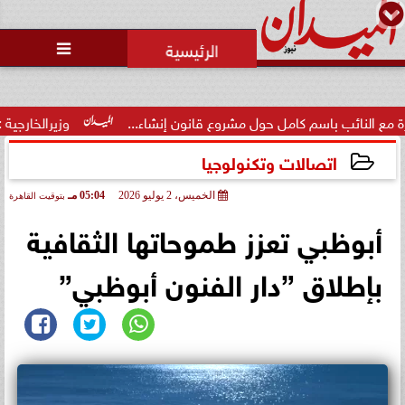
محمد يوسف
رئيس التحرير

الاتحاد العربي للتطوع يرعى
مسابقة وسام الخير
ول مشروع قانون إنشاء...
وزيرالخارجية : القدس والضفة وغزة تتع
اتصالات وتكنولوجيا
الخميس، 2 يوليو 2026
05:04 مـ
بتوقيت القاهرة
2026-07-02 17:04:24
أبوظبي تعزز طموحاتها الثقافية
بإطلاق ”دار الفنون أبوظبي”