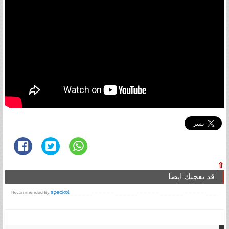
⇧
قد يعجبك ايضا