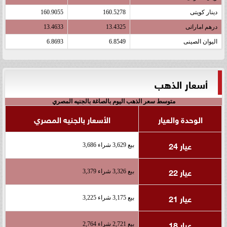
دينار كويتى
160.5278
160.9055
درهم اماراتى
13.4325
13.4633
اليوان الصينى
6.8549
6.8693
أسعار الذهب
متوسط سعر الذهب اليوم بالصاغة بالجنيه المصري
الوحدة والعيار
الأسعار بالجنيه المصري
عيار 24
بيع 3,629 شراء 3,686
عيار 22
بيع 3,326 شراء 3,379
عيار 21
بيع 3,175 شراء 3,225
عيار 18
بيع 2,721 شراء 2,764