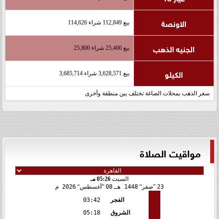
الاونصة
بيع 112,849 شراء 114,626
الجنيه الذهب
بيع 25,400 شراء 25,800
الكيلو
بيع 3,628,571 شراء 3,685,714
سعر الذهب بمحلات الصاغة تختلف بين منطقة وأخرى
مواقيت الصلاة
السبت
05:26 مـ
23
صفر
1448 هـ
08
أغسطس
2026 م
الفجر
03:42
الشروق
05:18