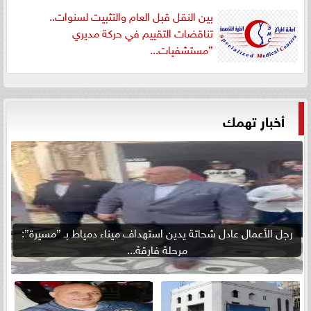
بين النقل قبل العام والتثبيت لسنوات..
تناقضات التقييم في حركة مديري
”مستشفيات...
أخبار تهمك
رجل الأعمال عادل شحاتة يدين استهداف ميناء دمياط بـ ”مسيرة”:
مرحلة فارقة...