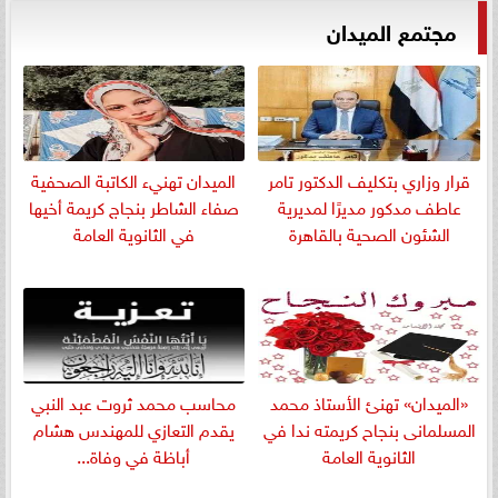
مجتمع الميدان
قرار وزاري بتكليف الدكتور تامر
الميدان تهنيء الكاتبة الصحفية
عاطف مدكور مديرًا لمديرية
صفاء الشاطر بنجاج كريمة أخيها
الشئون الصحية بالقاهرة
في الثانوية العامة
«الميدان» تهنئ الأستاذ محمد
​محاسب محمد ثروت عبد النبي
المسلمانى بنجاح كريمته ندا في
يقدم التعازي للمهندس هشام
الثانوية العامة
أباظة في وفاة...