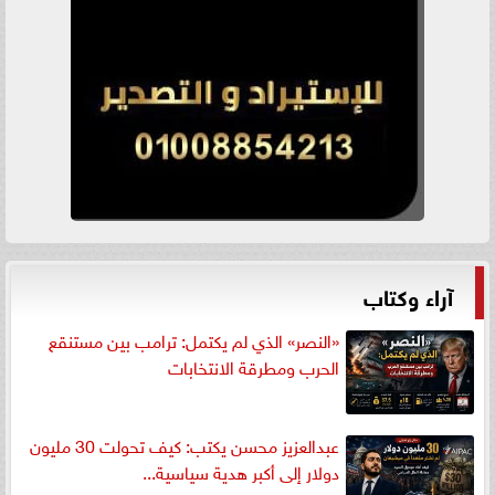
آراء وكتاب
«النصر» الذي لم يكتمل: ترامب بين مستنقع
الحرب ومطرقة الانتخابات
عبدالعزيز محسن يكتب: كيف تحولت 30 مليون
دولار إلى أكبر هدية سياسية...