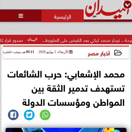
محمد يوسف
رئيس التحرير

ر محمد تبكي بعد القبض على المتورط...
صدور قرار تكليف الدكتور 
أخبار مصر
الأربعاء، 1 يوليو 2026
09:11 مـ
بتوقيت القاهرة
2026-07-01 21:11:37
محمد الإشعابي: حرب الشائعات
تستهدف تدمير الثقة بين
المواطن ومؤسسات الدولة