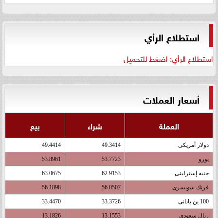
استطلاع الرأي
استطلاع الرأي: اضغط للتحميل
أسعار العملات
العملة
شراء
بيع
دولار أمريكى
49.3414
49.4414
يورو
53.7723
53.8961
جنيه إسترلينى
62.9153
63.0675
فرنك سويسرى
56.0507
56.1898
100 ين يابانى
33.3726
33.4470
ريال سعودى
13.1553
13.1826