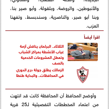
والأنبوطين، والروضة، وبلقولة، وأبو صير بنا،
وبنا أبو صير، والناصرية، وسندبسط، وتفهنا
العزب.
اقرأ أيضاً
الثلاثاء.. البرلمان يناقش أزمة
غياب الأنشطة بمراكز الشباب
وتعطل المشروعات الخدمية
بالصف
الزمالك يطلق جولة درع الدوري
في المحافظات.. والبداية طنطا
وأوضح المحافظ أن المحافظة كانت قد انتهت
من اعتماد المخططات التفصيلية لـ25 قرية