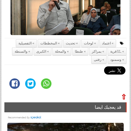
اعتماد
لوحات
تحديث
المخططات
التفصيلية
ـ32قرية
بمراكز
طنطا
والمحلة
الكبرى
والسنطة
وسمنود
زفتى
⇧
قد يعجبك ايضا