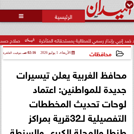
محمد يوسف
رئيس التحرير

الصحة: تنفي إقالة رشا خضر من
رئاسة قطاع الرعاية الأساسية
 بمستحقاته المتأخرة
صلاح حسب الله: النواب يوافقون على قوان
محافظات
الأربعاء، 1 يوليو 2026
02:16 صـ
بتوقيت القاهرة
2026-07-01 02:16:37
محافظ الغربية يعلن تيسيرات
جديدة للمواطنين: اعتماد
لوحات تحديث المخططات
التفصيلية لـ32قرية بمراكز
طنطا والمحلة الكبرى والسنطة