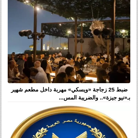
ضبط 25 زجاجة «ويسكي» مهربة داخل مطعم شهير
بـ«نيو جيزة».. والضريبة المس...