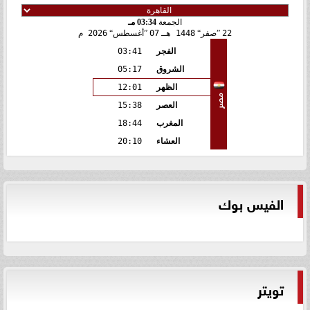
الجمعة
03:34 مـ
22
صفر
1448 هـ
07
أغسطس
2026 م
الفجر
03:41
الشروق
05:17
الظهر
12:01
مصر
العصر
15:38
المغرب
18:44
العشاء
20:10
الفيس بوك
تويتر