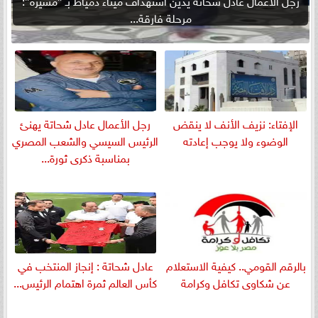
مرحلة فارقة...
الإفتاء: نزيف الأنف لا ينقض
رجل الأعمال عادل شحاتة يهنئ
الوضوء ولا يوجب إعادته
الرئيس السيسي والشعب المصري
بمناسبة ذكرى ثورة...
بالرقم القومي.. كيفية الاستعلام
عادل شحاتة : إنجاز المنتخب في
عن شكاوى تكافل وكرامة
كأس العالم ثمرة اهتمام الرئيس...