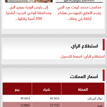
​محاسب محمد ثروت عبد النبي
إلى رئيس الوزراء ووزير الري
يقدم التعازي للمهندس هشام
ومحافظة الوادي الجديد: أنقذوا
أباظة في وفاة...
200 أسرة يقتلها...
استطلاع الرأي
استطلاع الرأي: اضغط للتحميل
أسعار العملات
العملة
شراء
بيع
دولار أمريكى
49.3414
49.4414
يورو
53.7723
53.8961