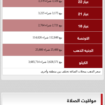
عيار 22
بيع 3,326 شراء 3,379
عيار 21
بيع 3,175 شراء 3,225
عيار 18
بيع 2,721 شراء 2,764
الاونصة
بيع 112,849 شراء 114,626
الجنيه الذهب
بيع 25,400 شراء 25,800
الكيلو
بيع 3,628,571 شراء 3,685,714
سعر الذهب بمحلات الصاغة تختلف بين منطقة وأخرى
مواقيت الصلاة