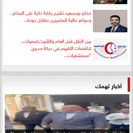
مخابز بورسعيد تقترح رقابة ذكية على المخابز..
وحوافز مالية للمتميزين مقابل جودة...
بين النقل قبل العام والتثبيت لسنوات..
تناقضات التقييم في حركة مديري
”مستشفيات...
أخبار تهمك
رجل الأعمال عادل شحاتة يدين استهداف ميناء دمياط بـ ”مسيرة”: