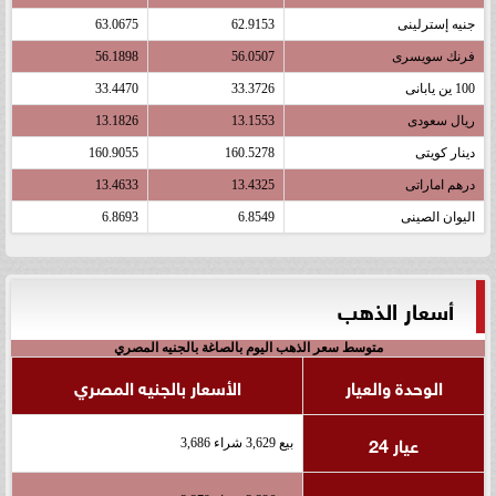
جنيه إسترلينى
62.9153
63.0675
فرنك سويسرى
56.0507
56.1898
100 ين يابانى
33.3726
33.4470
ريال سعودى
13.1553
13.1826
دينار كويتى
160.5278
160.9055
درهم اماراتى
13.4325
13.4633
اليوان الصينى
6.8549
6.8693
أسعار الذهب
متوسط سعر الذهب اليوم بالصاغة بالجنيه المصري
الوحدة والعيار
الأسعار بالجنيه المصري
عيار 24
بيع 3,629 شراء 3,686