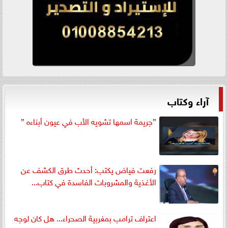
آراء وكتاب
”جريمة اسمها تشويه الأب في عيون أبناءه ”
رفعت فياض يكتب: أحدث طرق الكشف عن
الأغذية والمشروبات الفاسدة في كتاب...
اعتراف ترامب بمغربية الصحراء... هل كان لوجه