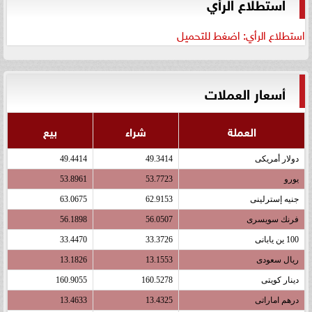
استطلاع الرأي
استطلاع الرأي: اضغط للتحميل
أسعار العملات
العملة
شراء
بيع
دولار أمريكى
49.3414
49.4414
يورو
53.7723
53.8961
جنيه إسترلينى
62.9153
63.0675
فرنك سويسرى
56.0507
56.1898
100 ين يابانى
33.3726
33.4470
ريال سعودى
13.1553
13.1826
دينار كويتى
160.5278
160.9055
درهم اماراتى
13.4325
13.4633