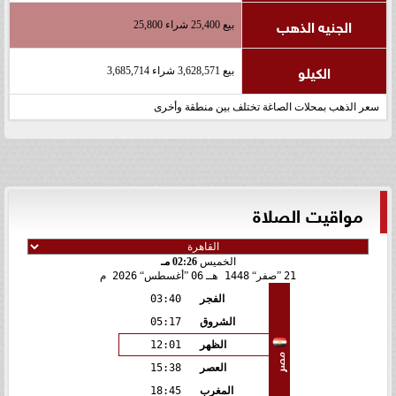
الجنيه الذهب
بيع 25,400 شراء 25,800
الكيلو
بيع 3,628,571 شراء 3,685,714
سعر الذهب بمحلات الصاغة تختلف بين منطقة وأخرى
مواقيت الصلاة
الخميس
02:26 مـ
21
صفر
1448 هـ
06
أغسطس
2026 م
الفجر
03:40
الشروق
05:17
الظهر
12:01
مصر
العصر
15:38
المغرب
18:45