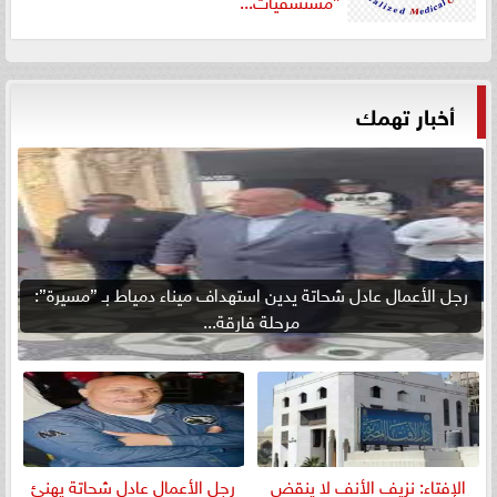
”مستشفيات...
أخبار تهمك
رجل الأعمال عادل شحاتة يدين استهداف ميناء دمياط بـ ”مسيرة”:
مرحلة فارقة...
الإفتاء: نزيف الأنف لا ينقض
رجل الأعمال عادل شحاتة يهنئ