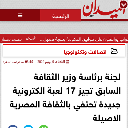
محمد يوسف
رئيس التحرير

بمشاركة قيادات الجاليات بالخليج
وأوروبا وأمريكا.. اجتماع تمهيدي
للنسخة...
 الحكومة بنسبة تعديل...
محمد مختار جمعة: الإعلام صانع الوع
اتصالات وتكنولوجيا
الثلاثاء، 9 يونيو 2026
03:19 مـ
بتوقيت القاهرة
2026-06-09 15:19:10
لجنة برئاسة وزير الثقافة
السابق تجيز 17 لعبة الكترونية
جديدة تحتفي بالثقافة المصرية
الاصيلة