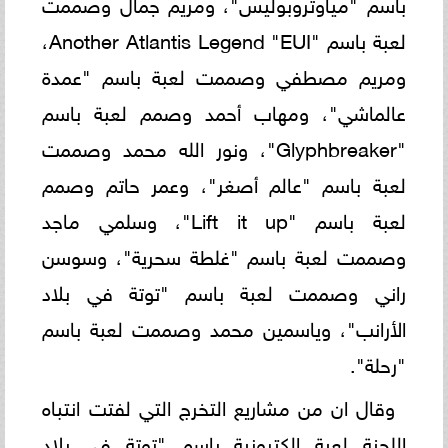
باسم "مياوتروبوليس"، ومريم جمال وصممت
لعبة باسم "Another Atlantis Legend "EUI،
ومريم مصطفي وصممت لعبة باسم "عمدة
عالماشي"، ومهاب أحمد وصمم لعبة باسم
"Glyphbreaker"، ونور الله محمد وصممت
لعبة باسم "عالم أصغر"، وعمر حاتم وصمم
لعبة باسم "Lift it up"، وسلمي ماجد
وصممت لعبة باسم "غلطة سحرية"، وسوسن
راني وصممت لعبة باسم "توتة في بلاد
الأرانب"، وياسمين محمد وصممت لعبة باسم
"رحلة".
وقال ان من مشاريع التخرج التي لفتت انتباه
اللجنة لعبة الكترونية باسم "توتة في بلاد