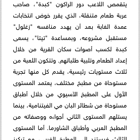
يتقمص اللاعب دور الراكون "كبدة"، صاحب
عربة طعام متنقلة، الذي يقرر خوض انتخابات
عمدة الغابة بعد أن يهدد منافسه "زغلول"
مستقبل مشروعه، وبمساعدة "تيتا"، يسعى
كبدة لكسب أصوات سكان القرية من خلال
إعداد الطعام وتلبية طلباتهم. وتتكون اللعبة من
ثلاث مستويات رئيسية، يقدم كل منها تجربة
مستوحاة من مطبخ مختلف، يعتمد المستوى
الأول على المطبخ الآسيوي من خلال أطباق
مستوحاة من شطائر البان مي الفيتنامية، بينما
يستلهم المستوى الثاني أجواءه ووصفاته من
المطبخ العربي وأطباق الشاورما. أما المستوى
الثالث فيستند إلى المطبخ الغربي، مع تركيز