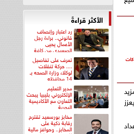
الأكثر قراءةً
رد اعتبار وإنصاف
قانوني.. براءة رجل
الأعمال يحيى
الصعيدي من كافة
التهم...
هاكات
تعرف على تفاصيل
.... حركة تنقلات
لوكلاء وزارة الصحه بـ
14 محافظه
مدير التعليم
زيد
الإلكتروني بليبيا يبحث
عزز
التعاون مع الأكاديمية
البحرية
مخابز بورسعيد تقترح
رقابة ذكية على
داد
المخابز.. وحوافز مالية