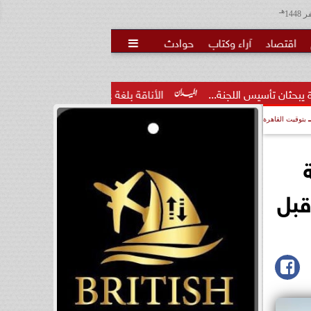
هـ
اقتصاد
آراء وكتاب
حوادث

نة...
الأناقة بلغة عصرية.. فاطمة محمد الشهري توظف السوشيال
بتوقيت القاهرة
قبل