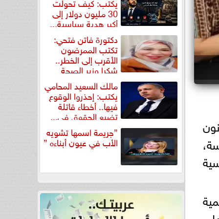
يكتب: كيف تحولت
30 مليون دولار إلى
أكبر هدية سياسية...
دكتورة فاتن فتحي:
تكتب الممرضون
الأقرب إلى الخطر..
شكرا وزير الصحة
لتكريم...
مالك السعيد المحامي
يكتب: إحذروا الوقوع
فيها.. أخطاء قاتلة
تضيع الحقوق في...
ون
”جريمة اسمها تشويه
ة،
الأب في عيون أبناءه ”
سية
مية
على