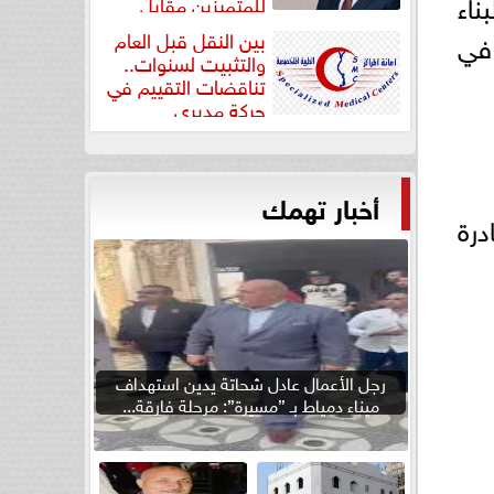
ناء
للمتميزين مقابل
جودة...
 في
بين النقل قبل العام
والتثبيت لسنوات..
تناقضات التقييم في
حركة مديري
”مستشفيات...
أخبار تهمك
رة
رجل الأعمال عادل شحاتة يدين استهداف
ميناء دمياط بـ ”مسيرة”: مرحلة فارقة...