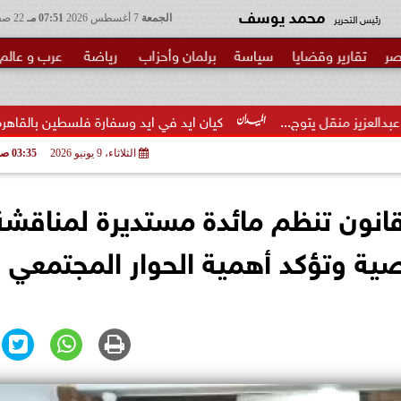
محمد يوسف
رئيس التحرير
الجمعة
7 أغسطس 2026
07:51 مـ
22 صفر 1448
صر
تقارير وقضايا
سياسة
برلمان وأحزاب
رياضة
عرب و عالم
...
كيان ايد في ايد وسفارة فلسطين بالقاهرة يبحثان تأسيس اللج
الثلاثاء، 9 يونيو 2026
03:35 صـ
قانون تنظم مائدة مستديرة لمناقشة
ية وتؤكد أهمية الحوار المجتمعي 