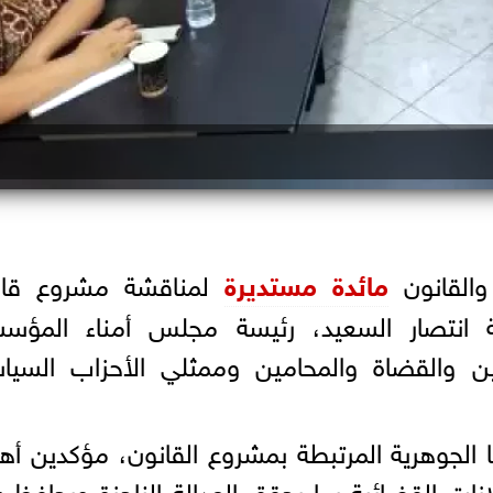
والقانون
مائدة مستديرة
لمناقشة مشروع قان
ية انتصار السعيد، رئيسة مجلس أمناء المؤسس
يين والقضاة والمحامين وممثلي الأحزاب السيا
 الجوهرية المرتبطة بمشروع القانون، مؤكدين أه
نات القضائية بما يحقق العدالة الناجزة ويحافظ 