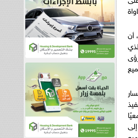
واة
 أن
لذي
رؤى
يع
سار
فيذ
يًا
إلى
ميع