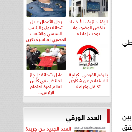
الإفتاء: نزيف الأنف لا
رجل الأعمال عادل
ينقض الوضوء ولا
شحاتة يهنئ الرئيس
يوجب إعادته
السيسي والشعب
المصري بمناسبة ذكرى
اطي
ثورة...
بالرقم القومي.. كيفية
عادل شحاتة : إنجاز
الاستعلام عن شكاوى
المنتخب في كأس
تكافل وكرامة
العالم ثمرة اهتمام
الرئيس...
بين
العدد الورقي
حقق
العدد الجديد من جريدة