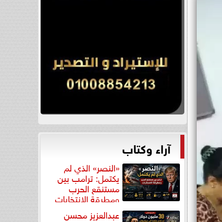
آراء وكتاب
«النصر» الذي لم
يكتمل: ترامب بين
مستنقع الحرب
ومطرقة الانتخابات
عبدالعزيز محسن