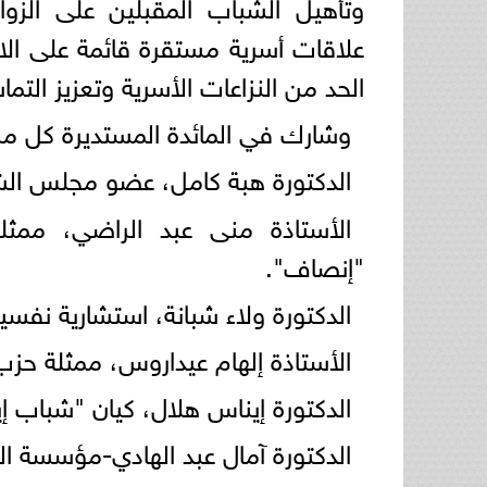
وتأهيل الشباب المقبلين على الزواج
علاقات أسرية مستقرة قائمة على الا
الحد من النزاعات الأسرية وتعزيز الت
وشارك في المائدة المستديرة كل م
الدكتورة هبة كامل، عضو مجلس الش
الأستاذة منى عبد الراضي، ممثل
"إنصاف".
الدكتورة ولاء شبانة، استشارية نفس
الأستاذة إلهام عيداروس، ممثلة حزب
الدكتورة إيناس هلال، كيان "شباب إي
الدكتورة آمال عبد الهادي-مؤسسة الم