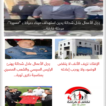
رجل الأعمال عادل شحاتة يدين استهداف ميناء دمياط بـ ”مسيرة”:
مرحلة فارقة...
الإفتاء: نزيف الأنف لا ينقض
رجل الأعمال عادل شحاتة يهنئ
الوضوء ولا يوجب إعادته
الرئيس السيسي والشعب المصري
بمناسبة ذكرى ثورة...