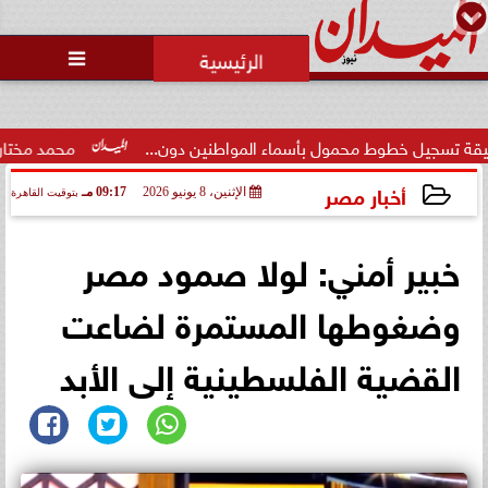
محمد يوسف
رئيس التحرير

طوط محمول بأسماء المواطنين دون...
محمد مختار جمعة: بدل ا
أخبار مصر
الإثنين، 8 يونيو 2026
09:17 مـ
بتوقيت القاهرة
2026-06-08 21:17:18
خبير أمني: لولا صمود مصر
وضغوطها المستمرة لضاعت
القضية الفلسطينية إلى الأبد