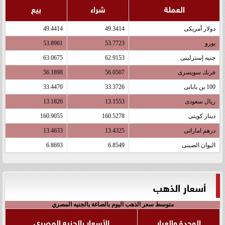
العملة
شراء
بيع
دولار أمريكى
49.3414
49.4414
يورو
53.7723
53.8961
جنيه إسترلينى
62.9153
63.0675
فرنك سويسرى
56.0507
56.1898
100 ين يابانى
33.3726
33.4470
ريال سعودى
13.1553
13.1826
دينار كويتى
160.5278
160.9055
درهم اماراتى
13.4325
13.4633
اليوان الصينى
6.8549
6.8693
أسعار الذهب
متوسط سعر الذهب اليوم بالصاغة بالجنيه المصري
الوحدة والعيار
الأسعار بالجنيه المصري