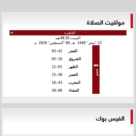
مواقيت الصلاة
السبت
01:52 صـ
22
صفر
1448 هـ
08
أغسطس
2026 م
الفجر
03:42
الشروق
05:18
الظهر
12:01
مصر
العصر
15:38
المغرب
18:43
العشاء
20:09
الفيس بوك