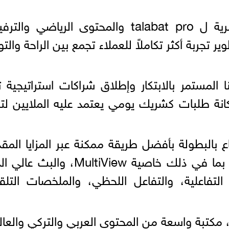
ومن خلال الجمع بين المزايا الحصرية ل talabat pro والمحتوى الرياضي و
مه TOD، نواصل تطوير تجربة أكثر تكاملاً للعملاء تجمع بين الراحة والت
 المستمر بالابتكار وإطلاق شراكات استراتيجية ت
نة طلبات كشريك يومي يعتمد عليه الملايين لتل
بالبطولة بأفضل طريقة ممكنة عبر المزايا المق
الرائعة التي توفرها TOD by beIN، بما في ذلك خاصية MultiView، وا
ل الزمنية التفاعلية، والتفاعل اللحظي، والملخصات التلقا
، مكتبة واسعة من المحتوى العربي والتركي والعا