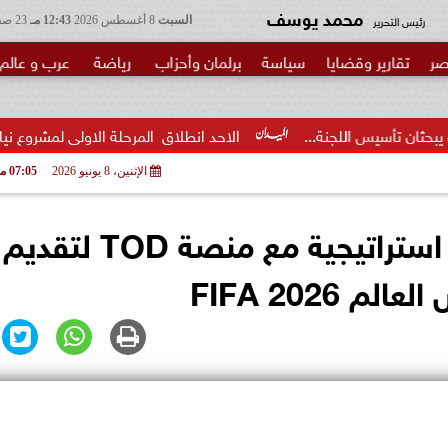
محمد يوسف
رئيس التحرير
السبت
8 أغسطس 2026
12:43 مـ
23 صفر 1448
صر
تقارير وقضايا
سياسة
برلمان وأحزاب
رياضة
عرب و عالم
جنة...
الاحد انطلاق  المرحلة الاولى لمشروع نيابي بحزب الوعي لت
الإثنين، 8 يونيو 2026
07:05 مـ
طلبات مصر تعلن عن شراكة استراتيجية مع منصة TOD لتقديم
FIFA 2026