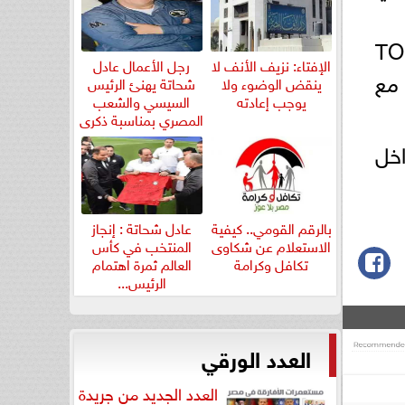
tal و TOD by beIN
الإفتاء: نزيف الأنف لا
رجل الأعمال عادل
 مع
ينقض الوضوء ولا
شحاتة يهنئ الرئيس
يوجب إعادته
السيسي والشعب
المصري بمناسبة ذكرى
ثورة...
ة من العرض عبر زيارة قسم talabat pro داخل
بالرقم القومي.. كيفية
عادل شحاتة : إنجاز
الاستعلام عن شكاوى
المنتخب في كأس
تكافل وكرامة
العالم ثمرة اهتمام
الرئيس...
العدد الورقي
العدد الجديد من جريدة