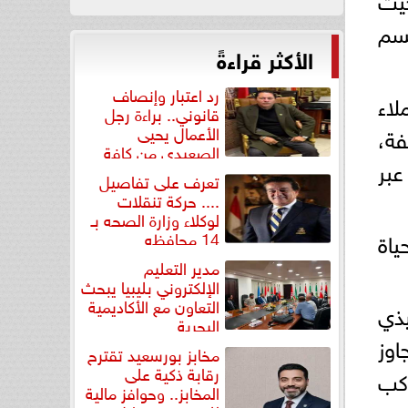
قسم
الأكثر قراءةً
رد اعتبار وإنصاف
ملاء
قانوني.. براءة رجل
فة،
الأعمال يحيى
الصعيدي من كافة
عبر
التهم...
تعرف على تفاصيل
.... حركة تنقلات
لوكلاء وزارة الصحه بـ
اة
14 محافظه
مدير التعليم
الإلكتروني بليبيا يبحث
التعاون مع الأكاديمية
ذي
البحرية
اوز
مخابز بورسعيد تقترح
رقابة ذكية على
اكب
المخابز.. وحوافز مالية