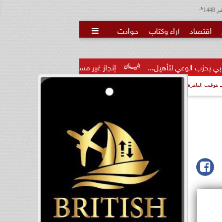
هـ
اقتصاد
آراء وكتاب
حوادث

أهيل...
إنجاز غير مسبوق.. منتخب الناشئات يهزم الصين ويتأهل 
بتوقيت القاهرة