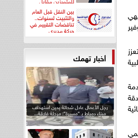
للمتميزين مقابل
جودة...
بين النقل قبل العام
الترفيهي
والتثبيت لسنوات..
تناقضات التقييم في
وفير
حركة مديري
”مستشفيات...
عزز
أخبار تهمك
بية
دمة
لبث عالي الدقة
ئية
رجل الأعمال عادل شحاتة يدين استهداف
ميناء دمياط بـ ”مسيرة”: مرحلة فارقة...
لمي