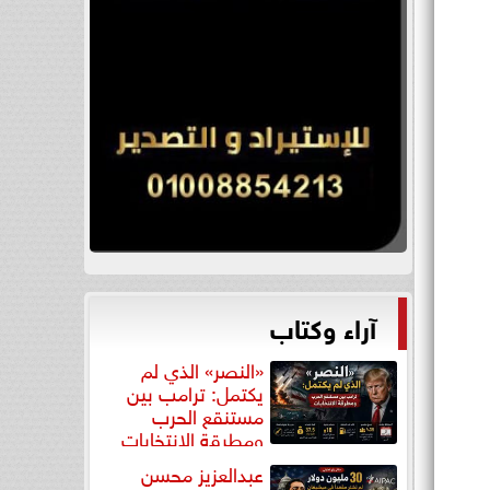
آراء وكتاب
«النصر» الذي لم
يكتمل: ترامب بين
مستنقع الحرب
ومطرقة الانتخابات
عبدالعزيز محسن