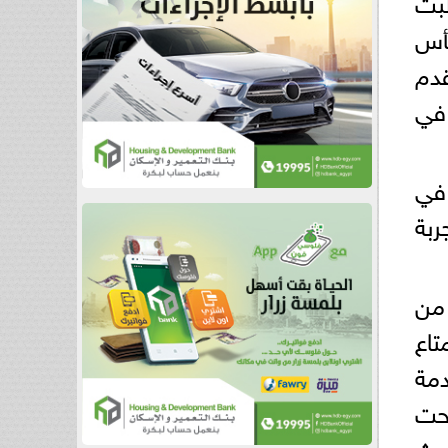
الرائدة في البث
لة كأس
قدم
 في
عملاء في
ربة
 المشتركون في خدمة talabat pro ، من
FIFA 2™️ والاستمتاع
خدمة
بحت
ات، حيث