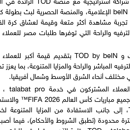
الشرق الأوسط وشمال إفريقيا، عن شراكة استراتيجية مع منصة TOD 
الرياضي والترفيهي والتابعة لمجموعة beIN الإعلامية، والمنصة الحصرية لبث بطو
 بهدف تقديم تجربة مشاهدة أكثر متعة وقيمة لعشاق كرة ال
لترفيه والراحة التي توفرها طلبات مصر للعملاء
وتعكس هذه الشراكة التزام طلبات و TOD by beIN بتقديم قيمة أكبر لل
فيه المباشر والراحة والمزايا المتنوعة، بما يعزز تج
وبموجب هذه الشراكة، سيتمكن العملاء
الاشتراك في باقة مخصصة لمتابعة جميع مباريات كأس العالم 026
بخصومات حصرية عبر منصة TOD، إلى جانب الاستفادة من المزايا المتنوعة ل
العرض لفترة محدودة (تطبق الشروط والأحكام)، فيما أص
الباقات السنوية المشتركة بين talabat pro و TOD متاحة الآن عبر تطبيق طلب