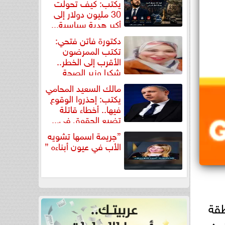
يكتب: كيف تحولت
30 مليون دولار إلى
أكبر هدية سياسية...
دكتورة فاتن فتحي:
تكتب الممرضون
الأقرب إلى الخطر..
شكرا وزير الصحة
لتكريم...
مالك السعيد المحامي
يكتب: إحذروا الوقوع
فيها.. أخطاء قاتلة
تضيع الحقوق في...
”جريمة اسمها تشويه
الأب في عيون أبناءه ”
طقة