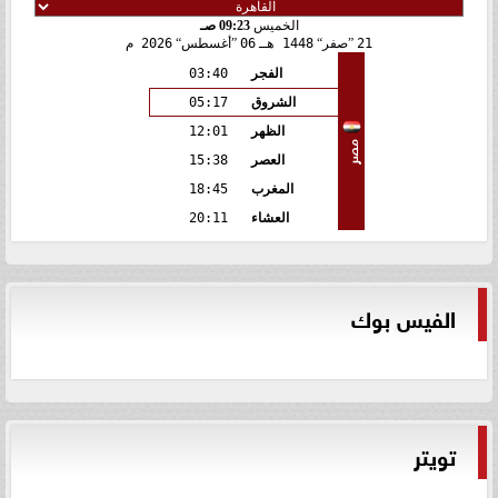
الخميس
09:23 صـ
21
صفر
1448 هـ
06
أغسطس
2026 م
الفجر
03:40
الشروق
05:17
الظهر
12:01
مصر
العصر
15:38
المغرب
18:45
العشاء
20:11
الفيس بوك
تويتر