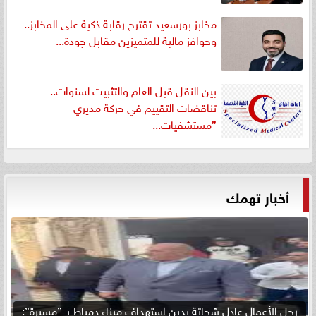
مخابز بورسعيد تقترح رقابة ذكية على المخابز..
وحوافز مالية للمتميزين مقابل جودة...
بين النقل قبل العام والتثبيت لسنوات..
تناقضات التقييم في حركة مديري
”مستشفيات...
أخبار تهمك
رجل الأعمال عادل شحاتة يدين استهداف ميناء دمياط بـ ”مسيرة”: