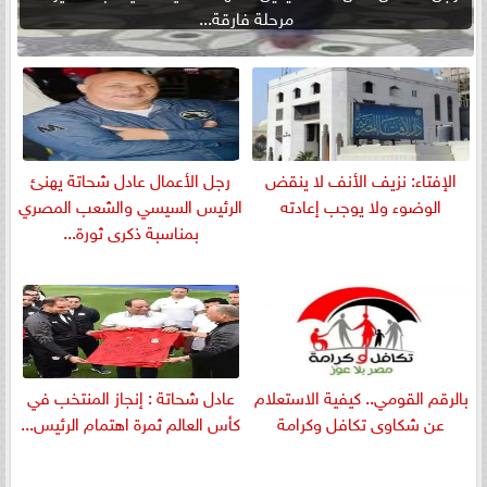
مرحلة فارقة...
الإفتاء: نزيف الأنف لا ينقض
رجل الأعمال عادل شحاتة يهنئ
الوضوء ولا يوجب إعادته
الرئيس السيسي والشعب المصري
بمناسبة ذكرى ثورة...
بالرقم القومي.. كيفية الاستعلام
عادل شحاتة : إنجاز المنتخب في
عن شكاوى تكافل وكرامة
كأس العالم ثمرة اهتمام الرئيس...