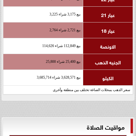
عيار 21
بيع 3,175 شراء 3,225
عيار 18
بيع 2,721 شراء 2,764
الاونصة
بيع 112,849 شراء 114,626
الجنيه الذهب
بيع 25,400 شراء 25,800
الكيلو
بيع 3,628,571 شراء 3,685,714
سعر الذهب بمحلات الصاغة تختلف بين منطقة وأخرى
مواقيت الصلاة