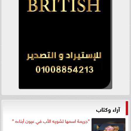
آراء وكتاب
”جريمة اسمها تشويه الأب في عيون أبناءه ”