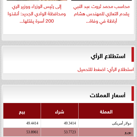
​محاسب محمد ثروت عبد النبي
إلى رئيس الوزراء ووزير الري
يقدم التعازي للمهندس هشام
ومحافظة الوادي الجديد: أنقذوا
أباظة في وفاة...
200 أسرة يقتلها...
استطلاع الرأي
استطلاع الرأي: اضغط للتحميل
أسعار العملات
العملة
شراء
بيع
دولار أمريكى
49.3414
49.4414
يورو
53.7723
53.8961