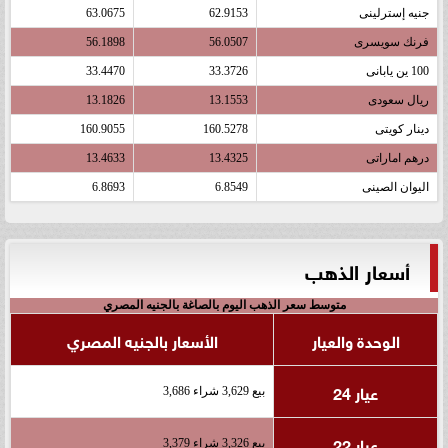
جنيه إسترلينى
62.9153
63.0675
فرنك سويسرى
56.0507
56.1898
100 ين يابانى
33.3726
33.4470
ريال سعودى
13.1553
13.1826
دينار كويتى
160.5278
160.9055
درهم اماراتى
13.4325
13.4633
اليوان الصينى
6.8549
6.8693
أسعار الذهب
متوسط سعر الذهب اليوم بالصاغة بالجنيه المصري
الوحدة والعيار
الأسعار بالجنيه المصري
عيار 24
بيع 3,629 شراء 3,686
عيار 22
بيع 3,326 شراء 3,379