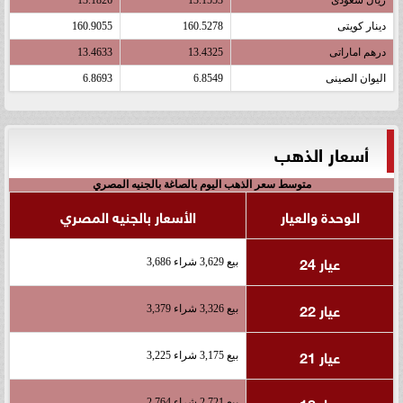
دينار كويتى
160.5278
160.9055
درهم اماراتى
13.4325
13.4633
اليوان الصينى
6.8549
6.8693
أسعار الذهب
متوسط سعر الذهب اليوم بالصاغة بالجنيه المصري
الوحدة والعيار
الأسعار بالجنيه المصري
عيار 24
بيع 3,629 شراء 3,686
عيار 22
بيع 3,326 شراء 3,379
عيار 21
بيع 3,175 شراء 3,225
عيار 18
بيع 2,721 شراء 2,764