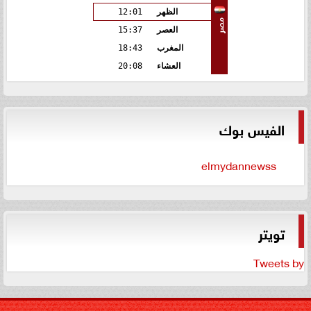
الظهر
12:01
مصر
العصر
15:37
المغرب
18:43
العشاء
20:08
الفيس بوك
elmydannewss
تويتر
Tweets by