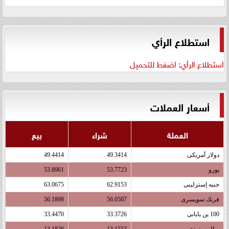
استطلاع الرأي
استطلاع الرأي: اضغط للتحميل
أسعار العملات
العملة
شراء
بيع
دولار أمريكى
49.3414
49.4414
يورو
53.7723
53.8961
جنيه إسترلينى
62.9153
63.0675
فرنك سويسرى
56.0507
56.1898
100 ين يابانى
33.3726
33.4470
ريال سعودى
13.1553
13.1826