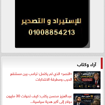
آراء وكتاب
«النصر» الذي لم يكتمل: ترامب بين مستنقع
الحرب ومطرقة الانتخابات
عبدالعزيز محسن يكتب: كيف تحولت 30 مليون
دولار إلى أكبر هدية سياسية...