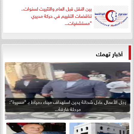
بين النقل قبل العام والتثبيت لسنوات..
تناقضات التقييم في حركة مديري
”مستشفيات...
أخبار تهمك
رجل الأعمال عادل شحاتة يدين استهداف ميناء دمياط بـ ”مسيرة”:
مرحلة فارقة...