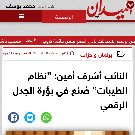
محمد يوسف
رئيس التحرير

نتخابات نادي النصر ضمن قائمة كريم...
منتخب ناشئات السلة يك
برلمان وأحزاب
الإثنين، 8 يونيو 2026
01:09 صـ
بتوقيت القاهرة
2026-06-08 01:09:28
النائب أشرف أمين: ”نظام
الطيبات” صُنع في بؤرة الجدل
الرقمي