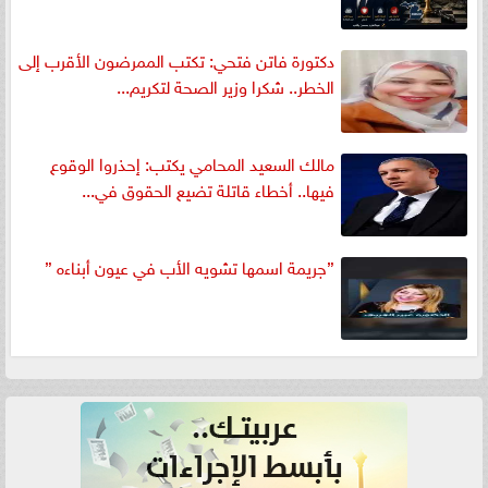
دكتورة فاتن فتحي: تكتب الممرضون الأقرب إلى
الخطر.. شكرا وزير الصحة لتكريم...
مالك السعيد المحامي يكتب: إحذروا الوقوع
فيها.. أخطاء قاتلة تضيع الحقوق في...
”جريمة اسمها تشويه الأب في عيون أبناءه ”