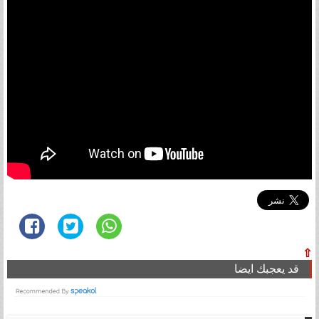
⇧
قد يعجبك ايضا