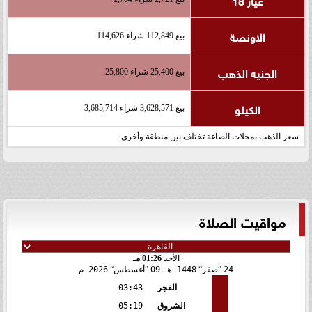
الاونصة
بيع 112,849 شراء 114,626
الجنيه الذهب
بيع 25,400 شراء 25,800
الكيلو
بيع 3,628,571 شراء 3,685,714
سعر الذهب بمحلات الصاغة تختلف بين منطقة وأخرى
مواقيت الصلاة
الأحد
01:26 مـ
24
صفر
1448 هـ
09
أغسطس
2026 م
الفجر
03:43
الشروق
05:19