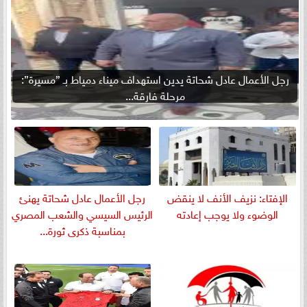
رجل الأعمال عادل شحاتة يدين استهداف ميناء دمياط بـ ”مسيرة”:
مرحلة فارقة...
الإفتاء: نزيف الأنف لا ينقض
رجل الأعمال عادل شحاتة يهنئ
الوضوء ولا يوجب إعادته
الرئيس السيسي والشعب المصري
بمناسبة ذكرى ثورة...