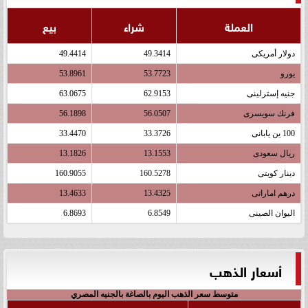
العملة
شراء
بيع
دولار أمريكى
49.3414
49.4414
يورو
53.7723
53.8961
جنيه إسترلينى
62.9153
63.0675
فرنك سويسرى
56.0507
56.1898
100 ين يابانى
33.3726
33.4470
ريال سعودى
13.1553
13.1826
دينار كويتى
160.5278
160.9055
درهم اماراتى
13.4325
13.4633
اليوان الصينى
6.8549
6.8693
أسعار الذهب
متوسط سعر الذهب اليوم بالصاغة بالجنيه المصري