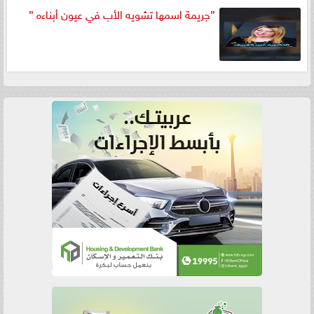
”جريمة اسمها تشويه الأب في عيون أبناءه ”