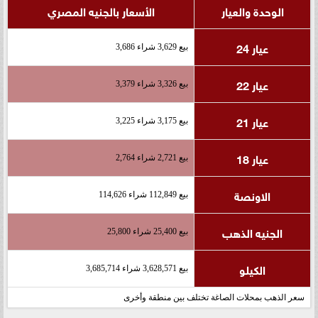
الوحدة والعيار
الأسعار بالجنيه المصري
عيار 24
بيع 3,629 شراء 3,686
عيار 22
بيع 3,326 شراء 3,379
عيار 21
بيع 3,175 شراء 3,225
عيار 18
بيع 2,721 شراء 2,764
الاونصة
بيع 112,849 شراء 114,626
الجنيه الذهب
بيع 25,400 شراء 25,800
الكيلو
بيع 3,628,571 شراء 3,685,714
سعر الذهب بمحلات الصاغة تختلف بين منطقة وأخرى