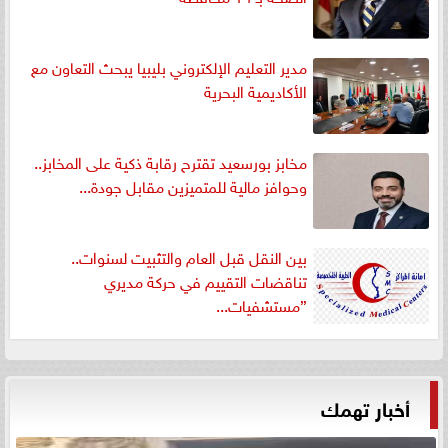
مدير التعليم الإلكتروني بليبيا يبحث التعاون مع
الأكاديمية البحرية
مخابز بورسعيد تقترح رقابة ذكية على المخابز..
وحوافز مالية للمتميزين مقابل جودة...
بين النقل قبل العام والتثبيت لسنوات..
تناقضات التقييم في حركة مديري
”مستشفيات...
أخبار تهمك