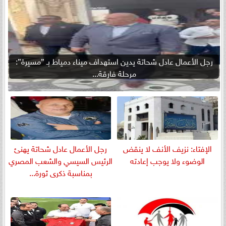
رجل الأعمال عادل شحاتة يدين استهداف ميناء دمياط بـ ”مسيرة”:
مرحلة فارقة...
الإفتاء: نزيف الأنف لا ينقض
رجل الأعمال عادل شحاتة يهنئ
الوضوء ولا يوجب إعادته
الرئيس السيسي والشعب المصري
بمناسبة ذكرى ثورة...