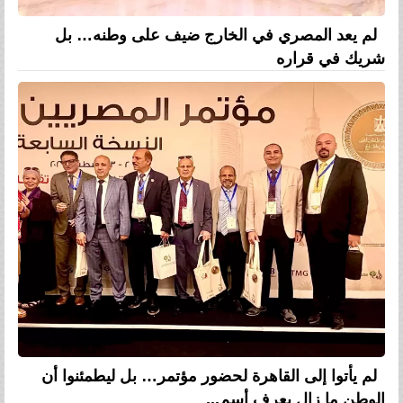
لم يعد المصري في الخارج ضيف على وطنه… بل
شريك في قراره
لم يأتوا إلى القاهرة لحضور مؤتمر… بل ليطمئنوا أن
الوطن ما زال يعرف أسم...