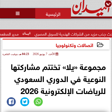
محمد يوسف
رئيس التحرير

حالة غليان في نادي الشيخ زايد:
اتهامات للجنة المؤقتة بـ ”التواطؤ”
وضيا...
ات الهندية للسوق المصري
مدير المطعم عن واقعة منع سيدة من ا
اتصالات وتكنولوجيا
الأحد، 7 يونيو 2026
04:23 مـ
بتوقيت القاهرة
2026-06-07 16:23:51
مجموعة «يلا» تختتم مشاركتها
النوعية في الدوري السعودي
للرياضات الإلكترونية 2026