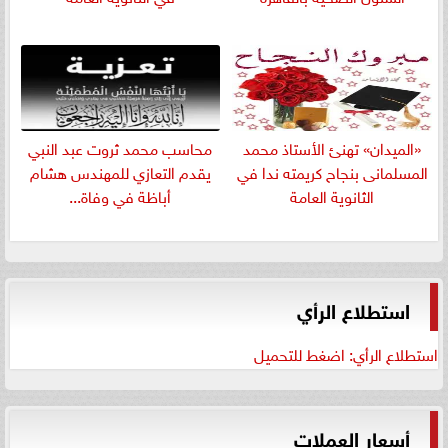
«الميدان» تهنئ الأستاذ محمد
​محاسب محمد ثروت عبد النبي
المسلمانى بنجاح كريمته ندا في
يقدم التعازي للمهندس هشام
الثانوية العامة
أباظة في وفاة...
استطلاع الرأي
استطلاع الرأي: اضغط للتحميل
أسعار العملات