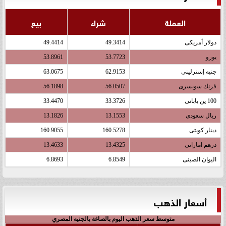
العملة
شراء
بيع
دولار أمريكى
49.3414
49.4414
يورو
53.7723
53.8961
جنيه إسترلينى
62.9153
63.0675
فرنك سويسرى
56.0507
56.1898
100 ين يابانى
33.3726
33.4470
ريال سعودى
13.1553
13.1826
دينار كويتى
160.5278
160.9055
درهم اماراتى
13.4325
13.4633
اليوان الصينى
6.8549
6.8693
أسعار الذهب
متوسط سعر الذهب اليوم بالصاغة بالجنيه المصري