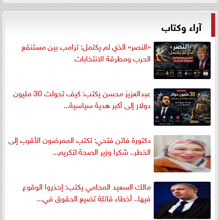
آراء وكتاب
«النصر» الذي لم يكتمل: ترامب بين مستنقع
الحرب ومطرقة الانتخابات
عبدالعزيز محسن يكتب: كيف تحولت 30 مليون
دولار إلى أكبر هدية سياسية...
دكتورة فاتن فتحي: تكتب الممرضون الأقرب إلى
الخطر.. شكرا وزير الصحة لتكريم...
مالك السعيد المحامي يكتب: إحذروا الوقوع
فيها.. أخطاء قاتلة تضيع الحقوق في...