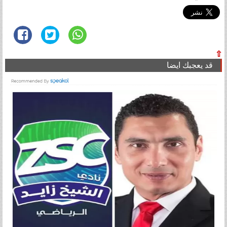
⇧
قد يعجبك ايضا