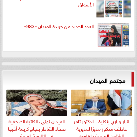
الأسواق
العدد الجديد من جريدة الميدان «983»
مجتمع الميدان
قرار وزاري بتكليف الدكتور تامر
الميدان تهنيء الكاتبة الصحفية
عاطف مدكور مديرًا لمديرية
صفاء الشاطر بنجاج كريمة أخيها
الشئون الصحية بالقاهرة
في الثانوية العامة