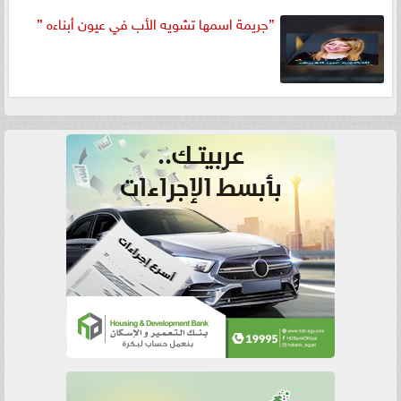
”جريمة اسمها تشويه الأب في عيون أبناءه ”