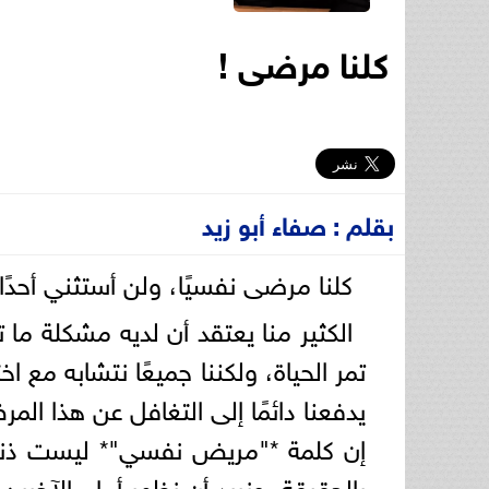
كلنا مرضى !
بقلم : صفاء أبو زيد
كلنا مرضى نفسيًا، ولن أستثني أحدًا.
الكثير منا يعتقد أن لديه مشكلة ما
تمر الحياة، ولكننا جميعًا نتشابه مع ا
يدفعنا دائمًا إلى التغافل عن هذا الم
إن كلمة *"مريض نفسي"* ليست ذنبًا ول
بالحقيقة، ونريد أن نظهر أمام الآخري