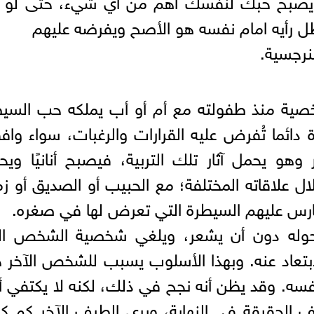
ل رأيه امام نفسه هو الأصح ويفرضه عليهم
نرجسية.
خصية منذ طفولته مع أم أو أب يملكه حب السي
ائما تُفرض عليه القرارات والرغبات، سواء وا
وهو يحمل آثار تلك التربية، فيصبح أنانيًا ويح
لاقاته المختلفة؛ مع الحبيب أو الصديق أو زم
مارس عليهم السيطرة التي تعرض لها في صغره.
حوله دون أن يشعر، ويلغي شخصية الشخص ال
الابتعاد عنه. وبهذا الأسلوب يسبب للشخص الآخر ح
فسه. وقد يظن أنه نجح في ذلك، لكنه لا يكتفي أبد
 الحقيقة في النهاية، ويرى الطرف الآخر كم ك