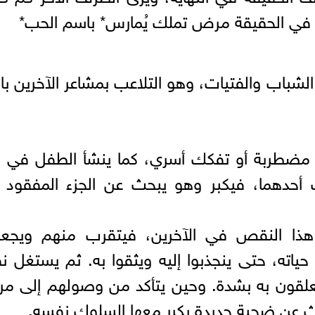
 في الحقيقة مرض تملك يُمارس* باسم الحب*
باب والفتيات، وهو التلاعب بمشاعر الآخرين ب
ة مضطربة أو تفكك أسري، كما ينشأ الطفل في ب
 أحدهما، فيكبر وهو يبحث عن الجزء المفقود 
هذا النقص في الآخرين، فيتقرب منهم ويجعل
ته، حتى ينجذبوا إليه ويثقوا به. ثم يستغل ن
لقون به بشدة. وحين يتأكد من وصولهم إلى مر
ث عن ضحية جديدة يكرر معها السلوك نفسه.