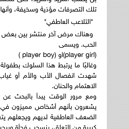
تلك التصرفات مؤذية وسخيفة، وأنها
*التلاعب العاطفي*
وهناك مرض آخر منتشر بين بعض الش
الحب. ويسمى
(player girl)او (player boy )
وغالبًا ما يرتبط هذا السلوك بطفول
شهدت انفصال الأب والأم أو غياب
الاهتمام والحنان.
ومع مرور الوقت يبدأ بالبحث عن 
يشعرون بأنهم أشخاص مميزون في حيا
الضعف العاطفية لديهم ويجعلهم يتع
كبيرة من التعلق، ينسحب فجأة ويبح