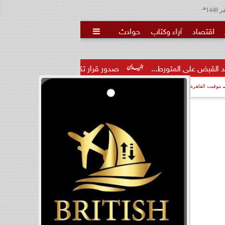
هـ
اقتصاد
آراء وكتاب
حوادث

متورط...
صدور قرار تكليف الدكتور مينا مجدي عطا وكيلًا لمديرية
بتوقيت القاهرة