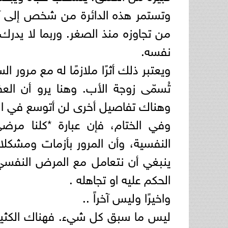
وتستمر هذه الدائرة من شخص إلى آخ
من تجاوزه منذ الصغر. وربما لا يدر
نفسه.
ويعتبر ذلك أثرًا ملازمًا له مع مرور ا
تُسمّى زوجة الأب. وهنا يرو أن ال
وهناك تفاصيل أخرى لن أتوسع في ال
وفي الختام، فإن عبارة *كلنا مرضى
النفسية، وأن المرور بأزمات ومش
ينبغي أن نتعامل مع المرض النفسي
الحكم عليه او تجاهله .
واخيرًا وليس آخراً ..
ليس ما سبق كل شيء. فهناك الكثير م