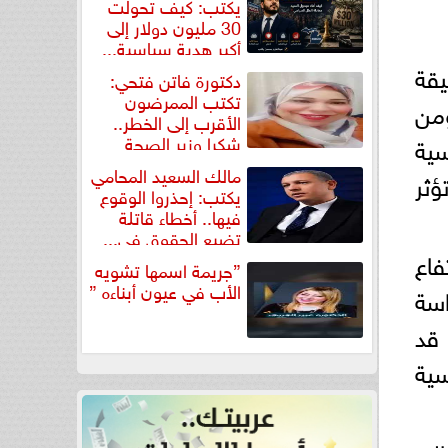
يكتب: كيف تحولت
30 مليون دولار إلى
أكبر هدية سياسية...
يقة
دكتورة فاتن فتحي:
تكتب الممرضون
ومن
الأقرب إلى الخطر..
شكرا وزير الصحة
سية
لتكريم...
مالك السعيد المحامي
ثر
يكتب: إحذروا الوقوع
فيها.. أخطاء قاتلة
تضيع الحقوق في...
فاع
”جريمة اسمها تشويه
الأب في عيون أبناءه ”
سة
قد
سية