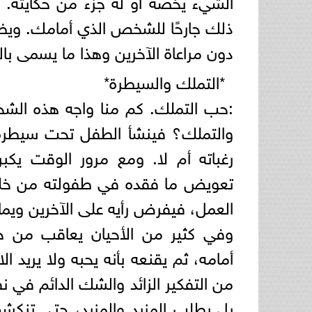
ذلك جارحًا للشخص الذي أمامك. ويظ
دون مراعاة الآخرين وهذا ما يسمى بال
*التملك والسيطرة*
:حب التملك. كم منا واجه هذه الش
والتملك؟ فينشأ الطفل تحت سيطرة د
رغباته أم لا. ومع مرور الوقت يكبر 
تعويض ما فقده في طفولته من خلال ع
العمل، فيفرض رأيه على الآخرين وي
وفي كثير من الأحيان يعاقب من 
أمامه، ثم يقنعه بأنه يحبه ولا يريد 
من التفكير الزائد والشك الدائم في ن
بل يطلب المزيد والمزيد، حتى تنكشف