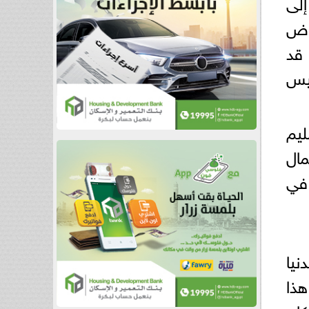
إلى
راض
 قد
ليس
ليم
مال
 في
يا
هذا
ان