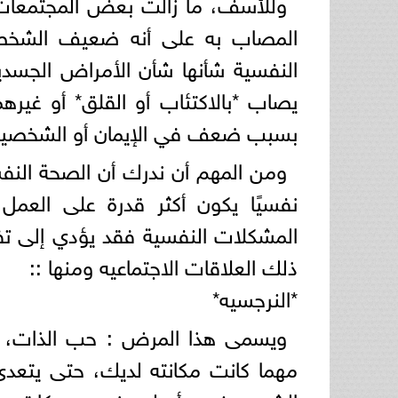
وللأسف، ما زالت بعض المجتمعات 
المصاب به على أنه ضعيف الشخصية 
النفسية شأنها شأن الأمراض الجسدية
يصاب *بالاكتئاب أو القلق* أو غيرهما
بسبب ضعف في الإيمان أو الشخصية 
ومن المهم أن ندرك أن الصحة النف
نفسيًا يكون أكثر قدرة على العمل و
المشكلات النفسية فقد يؤدي إلى تفا
ذلك العلاقات الاجتماعيه ومنها ::
*النرجسيه*
ويسمى هذا المرض : حب الذات، 
مهما كانت مكانته لديك، حتى يتعدى
الشيء يخصه أو له جزء من حكايته