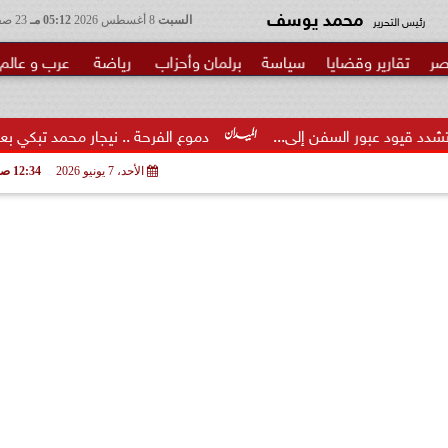
محمد يوسف
رئيس التحرير
السبت
8 أغسطس 2026
05:12 مـ
23 صفر 1448
صر
تقارير وقضايا
سياسة
برلمان وأحزاب
رياضة
عرب و عالم
السفن إلى...
دموع الفرحة .. نيجار محمد تبكي بعد القبض على ال
الأحد، 7 يونيو 2026
12:34 صـ