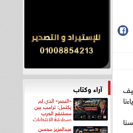
آراء وكتاب
كيف
ءنا
«النصر» الذي لم
يكتمل: ترامب بين
مستنقع الحرب
ومطرقة الانتخابات
سنا
عبدالعزيز محسن