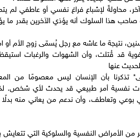
ر، محاولةً لإشباع فراغ نفسي أو عاطفي لم يت
ك صاحب هذا السلوك أنه يؤذي الآخرين بقدر ما ي
لسنين، نتيجة ما عاشه مع رجل يُسمّى زوج الأم أو ام
عفوية قد قُتلت، وأن الشهوات والرغبات استيق
حديث عنها
* تذكرنا بأن الإنسان ليس معصومًا من المعا
كلات نفسية أمر طبيعي قد يحدث لأي شخص. لذ
 بوعي وتعاطف، وأن ندعم من يعاني منه بدلًا
ن الأمراض النفسية والسلوكية التي تتعايش بي