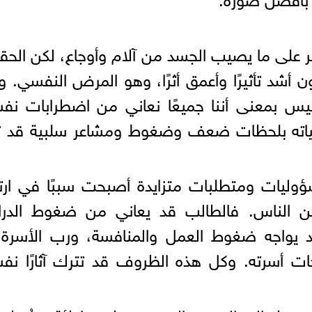
على ما يصيب الجسد من آلام وأوجاع، لكن الحق
 أشد تأثيرًا وأعمق أثرًا، وهو المرض النفسي. 
ليس بمعنى أننا جميعًا نعاني من اضطرابات نف
حياته بلحظات ضعف وضغوط ومشاعر سلبية قد تؤ
سؤوليات ومتطلبات متزايدة أصبحت سببًا في ارت
بين الناس. فالطالب قد يعاني من ضغوط الدرا
 يواجه ضغوط العمل والمنافسة، ورب الأسرة 
جات أسرته. وكل هذه الظروف قد تترك آثارًا نف