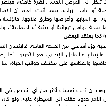
تنظر إلى المرض النفسي نظرة خاطئة، فيُنظر 
أو فاقد الإرادة، بينما أثبت العلم أن الأم
، لها أسبابها وأعراضها وطرق علاجها. فالإنسان
 نتيجة عوامل *وراثية أو بيئية أو اجتماعية*، و
كما يعتقد البعض.
سية جزء أساسي من الصحة العامة. فالإنسان الس
الإبداع والتفاعل الإيجابي مع الآخرين. أما إه
قمها وانعكاسها على مختلف جوانب الحياة، بما
وهو أن تحب نفسك أكثر من أي شخص في الدن
 الأمر حدود حقك إلى السيطرة عليه، ولو كان 
. يصبح حبك لنفسك أهم من أي شيء، حتى لو ك