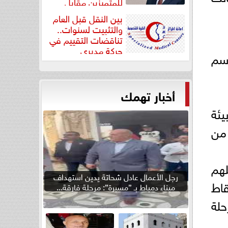
للمتميزين مقابل
جودة...
بين النقل قبل العام
والتثبيت لسنوات..
تناقضات التقييم في
حركة مديري
اسم
”مستشفيات...
أخبار تهمك
يئة
من
هم
رجل الأعمال عادل شحاتة يدين استهداف
قاط
ميناء دمياط بـ ”مسيرة”: مرحلة فارقة...
حلة