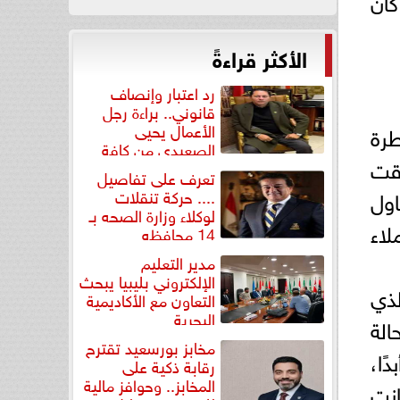
الأكثر قراءةً
رد اعتبار وإنصاف
قانوني.. براءة رجل
الأعمال يحيى
طرة
الصعيدي من كافة
فقت
التهم...
تعرف على تفاصيل
اول
.... حركة تنقلات
لوكلاء وزارة الصحه بـ
لاء
14 محافظه
مدير التعليم
الإلكتروني بليبيا يبحث
ذي
التعاون مع الأكاديمية
البحرية
الة
مخابز بورسعيد تقترح
ًا،
رقابة ذكية على
المخابز.. وحوافز مالية
انت