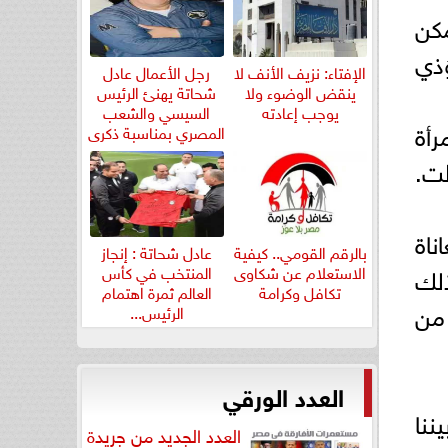
مكن
ؤذي
الإفتاء: نزيف الأنف لا
رجل الأعمال عادل
ينقض الوضوء ولا
شحاتة يهنئ الرئيس
يوجب إعادته
السيسي والشعب
رأة
المصري بمناسبة ذكرى
ثورة...
ظت.
ناة
بالرقم القومي.. كيفية
عادل شحاتة : إنجاز
لك
الاستعلام عن شكاوى
المنتخب في كأس
تكافل وكرامة
العالم ثمرة اهتمام
 من
الرئيس...
العدد الورقي
ننا
العدد الجديد من جريدة