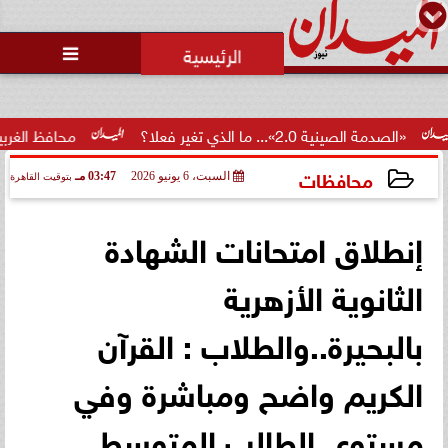
محمد يوسف
رئيس التحرير

2.0»... ما الذي تغير فعلا؟
محافظ الغربية يكرم 100 من أوائل الجمهورية والمحافظة ويؤكد: الاستثمار...
محافظات
السبت، 6 يونيو 2026
03:47 مـ
بتوقيت القاهرة
2026-06-06 15:47:54
إنطلاق امتحانات الشهادة
الثانوية الأزهرية
بالبحيرة..والطلاب : القرآن
الكريم واضح ومباشرة وفي
مستوى الطالب المتوسط