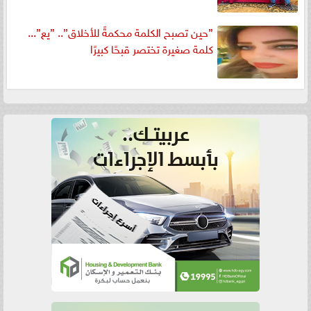
”حين تصبح الكلمة محكمةً للأخلاق”.. ”يع”...
كلمة صغيرة تختصر قبحًا كبيرًا