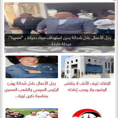
رجل الأعمال عادل شحاتة يدين استهداف ميناء دمياط بـ ”مسيرة”:
مرحلة فارقة...
الإفتاء: نزيف الأنف لا ينقض
رجل الأعمال عادل شحاتة يهنئ
الوضوء ولا يوجب إعادته
الرئيس السيسي والشعب المصري
بمناسبة ذكرى ثورة...