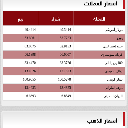
أسعار العملات
العملة
شراء
بيع
دولار أمريكى
49.3414
49.4414
يورو
53.7723
53.8961
جنيه إسترلينى
62.9153
63.0675
فرنك سويسرى
56.0507
56.1898
100 ين يابانى
33.3726
33.4470
ريال سعودى
13.1553
13.1826
دينار كويتى
160.5278
160.9055
درهم اماراتى
13.4325
13.4633
اليوان الصينى
6.8549
6.8693
أسعار الذهب