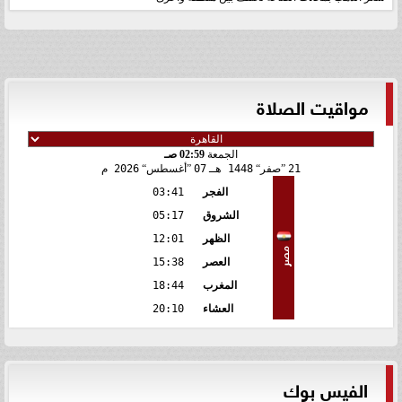
مواقيت الصلاة
الجمعة
02:59 صـ
21
صفر
1448 هـ
07
أغسطس
2026 م
الفجر
03:41
الشروق
05:17
الظهر
12:01
مصر
العصر
15:38
المغرب
18:44
العشاء
20:10
الفيس بوك