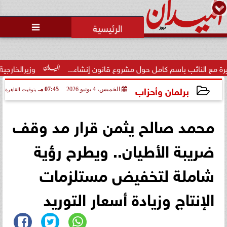
محمد يوسف
رئيس التحرير

الاتحاد العربي للتطوع يرعى
مسابقة وسام الخير
حول مشروع قانون إنشاء...
وزيرالخارجية : القدس والضفة وغزة ت
برلمان وأحزاب
الخميس، 4 يونيو 2026
07:45 مـ
بتوقيت القاهرة
2026-06-04 19:45:57
محمد صالح يثمن قرار مد وقف
ضريبة الأطيان.. ويطرح رؤية
شاملة لتخفيض مستلزمات
الإنتاج وزيادة أسعار التوريد