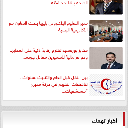
الصحه بـ 14 محافظه
مدير التعليم الإلكتروني بليبيا يبحث التعاون مع
الأكاديمية البحرية
مخابز بورسعيد تقترح رقابة ذكية على المخابز..
وحوافز مالية للمتميزين مقابل جودة...
بين النقل قبل العام والتثبيت لسنوات..
تناقضات التقييم في حركة مديري
”مستشفيات...
أخبار تهمك