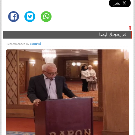
⇧
قد يعجبك ايضا