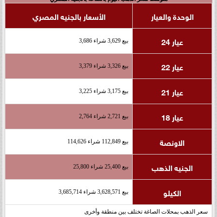
الوحدة والعيار
الأسعار بالجنيه المصري
عيار 24
بيع 3,629 شراء 3,686
عيار 22
بيع 3,326 شراء 3,379
عيار 21
بيع 3,175 شراء 3,225
عيار 18
بيع 2,721 شراء 2,764
الاونصة
بيع 112,849 شراء 114,626
الجنيه الذهب
بيع 25,400 شراء 25,800
الكيلو
بيع 3,628,571 شراء 3,685,714
سعر الذهب بمحلات الصاغة تختلف بين منطقة وأخرى