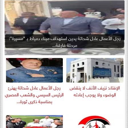
رجل الأعمال عادل شحاتة يدين استهداف ميناء دمياط بـ ”مسيرة”:
مرحلة فارقة...
الإفتاء: نزيف الأنف لا ينقض
رجل الأعمال عادل شحاتة يهنئ
الوضوء ولا يوجب إعادته
الرئيس السيسي والشعب المصري
بمناسبة ذكرى ثورة...