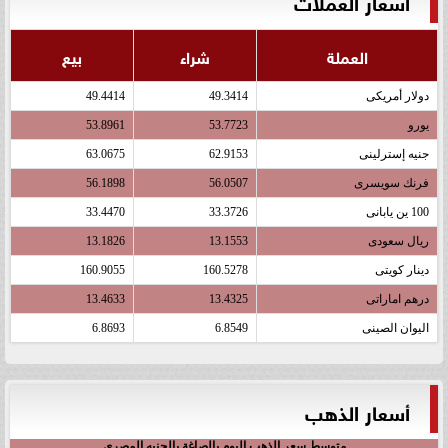
أسعار العملات
العملة
شراء
بيع
دولار أمريكى
49.3414
49.4414
يورو
53.7723
53.8961
جنيه إسترلينى
62.9153
63.0675
فرنك سويسرى
56.0507
56.1898
100 ين يابانى
33.3726
33.4470
ريال سعودى
13.1553
13.1826
دينار كويتى
160.5278
160.9055
درهم اماراتى
13.4325
13.4633
اليوان الصينى
6.8549
6.8693
أسعار الذهب
متوسط سعر الذهب اليوم بالصاغة بالجنيه المصري