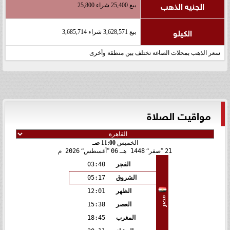
الجنيه الذهب
بيع 25,400 شراء 25,800
الكيلو
بيع 3,628,571 شراء 3,685,714
سعر الذهب بمحلات الصاغة تختلف بين منطقة وأخرى
مواقيت الصلاة
الخميس
11:00 صـ
21
صفر
1448 هـ
06
أغسطس
2026 م
الفجر
03:40
الشروق
05:17
الظهر
12:01
مصر
العصر
15:38
المغرب
18:45