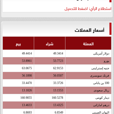
استطلاع الرأي: اضغط للتحميل
أسعار العملات
العملة
شراء
بيع
دولار أمريكى
49.3414
49.4414
يورو
53.7723
53.8961
جنيه إسترلينى
62.9153
63.0675
فرنك سويسرى
56.0507
56.1898
100 ين يابانى
33.3726
33.4470
ريال سعودى
13.1553
13.1826
دينار كويتى
160.5278
160.9055
درهم اماراتى
13.4325
13.4633
اليوان الصينى
6.8549
6.8693