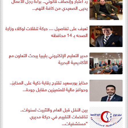
رد اعتبار وإنصاف قانوني.. براءة رجل الأعمال
يحيى الصعيدي من كافة التهم...
تعرف على تفاصيل .... حركة تنقلات لوكلاء وزارة
الصحه بـ 14 محافظه
مدير التعليم الإلكتروني بليبيا يبحث التعاون مع
الأكاديمية البحرية
مخابز بورسعيد تقترح رقابة ذكية على المخابز..
وحوافز مالية للمتميزين مقابل جودة...
بين النقل قبل العام والتثبيت لسنوات..
تناقضات التقييم في حركة مديري
”مستشفيات...