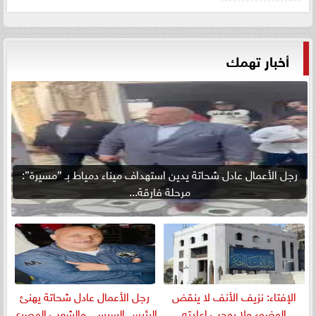
أخبار تهمك
رجل الأعمال عادل شحاتة يدين استهداف ميناء دمياط بـ ”مسيرة”:
مرحلة فارقة...
الإفتاء: نزيف الأنف لا ينقض
رجل الأعمال عادل شحاتة يهنئ
الوضوء ولا يوجب إعادته
الرئيس السيسي والشعب المصري