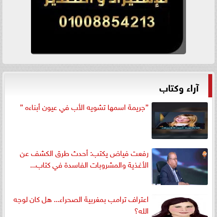
آراء وكتاب
”جريمة اسمها تشويه الأب في عيون أبناءه ”
رفعت فياض يكتب: أحدث طرق الكشف عن
الأغذية والمشروبات الفاسدة في كتاب...
اعتراف ترامب بمغربية الصحراء... هل كان لوجه
الله؟