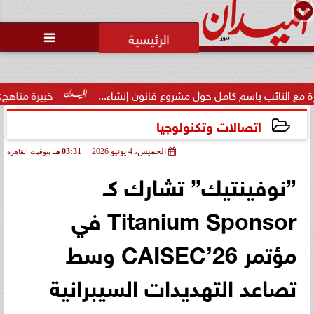
محمد يوسف
رئيس التحرير

باسم كامل حول مشروع قانون إنشاء...
خبيرة مناهج: حداثة تخرج ا
اتصالات وتكنولوجيا
الخميس، 4 يونيو 2026
03:31 مـ
بتوقيت القاهرة
2026-06-04 15:31:23
”نوفينتيك” تشارك كـ
Titanium Sponsor في
مؤتمر CAISEC’26 وسط
تصاعد التهديدات السيبرانية