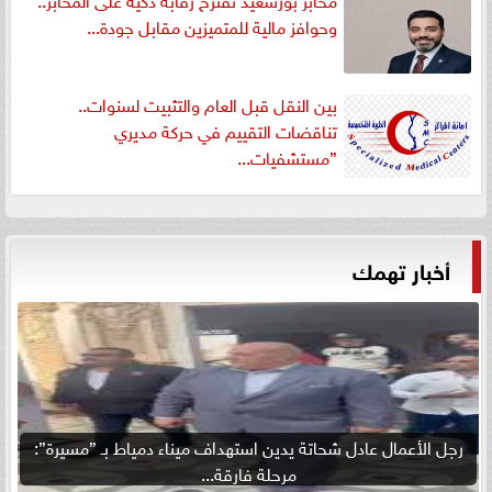
وحوافز مالية للمتميزين مقابل جودة...
بين النقل قبل العام والتثبيت لسنوات..
تناقضات التقييم في حركة مديري
”مستشفيات...
أخبار تهمك
رجل الأعمال عادل شحاتة يدين استهداف ميناء دمياط بـ ”مسيرة”:
مرحلة فارقة...