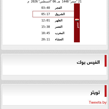
21
صفر
1448 هـ
06
أغسطس
2026 م
الفجر
03:40
الشروق
05:17
الظهر
12:01
مصر
العصر
15:38
المغرب
18:45
العشاء
20:11
الفيس بوك
تويتر
Tweets by