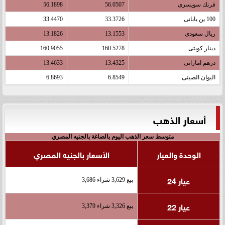
فرنك سويسرى
56.0507
56.1898
100 ين يابانى
33.3726
33.4470
ريال سعودى
13.1553
13.1826
دينار كويتى
160.5278
160.9055
درهم اماراتى
13.4325
13.4633
اليوان الصينى
6.8549
6.8693
أسعار الذهب
متوسط سعر الذهب اليوم بالصاغة بالجنيه المصري
الوحدة والعيار
الأسعار بالجنيه المصري
عيار 24
بيع 3,629 شراء 3,686
عيار 22
بيع 3,326 شراء 3,379