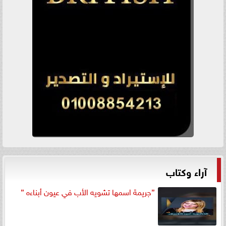
آراء وكتاب
”جريمة اسمها تشويه الأب في عيون أبناءه ”