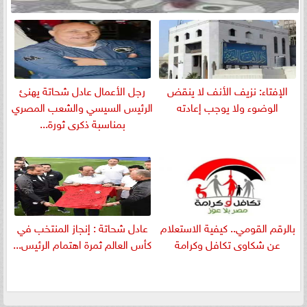
الإفتاء: نزيف الأنف لا ينقض
رجل الأعمال عادل شحاتة يهنئ
الوضوء ولا يوجب إعادته
الرئيس السيسي والشعب المصري
بمناسبة ذكرى ثورة...
بالرقم القومي.. كيفية الاستعلام
عادل شحاتة : إنجاز المنتخب في
عن شكاوى تكافل وكرامة
كأس العالم ثمرة اهتمام الرئيس...