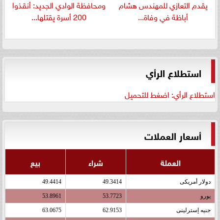
يقدم التعازي للمهندس هشام
ومحافظة الوادي الجديد: أنقذوا
أباظة في وفاة...
200 أسرة يقتلها...
استطلاع الرأي
استطلاع الرأي: اضغط للتحميل
أسعار العملات
العملة
شراء
بيع
دولار أمريكى
49.3414
49.4414
يورو
53.7723
53.8961
جنيه إسترلينى
62.9153
63.0675