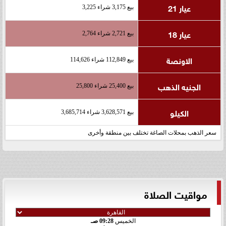
عيار 21
بيع 3,175 شراء 3,225
عيار 18
بيع 2,721 شراء 2,764
الاونصة
بيع 112,849 شراء 114,626
الجنيه الذهب
بيع 25,400 شراء 25,800
الكيلو
بيع 3,628,571 شراء 3,685,714
سعر الذهب بمحلات الصاغة تختلف بين منطقة وأخرى
مواقيت الصلاة
الخميس
09:28 صـ