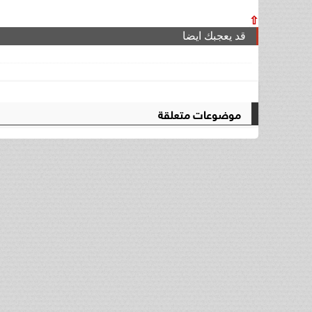
⇧
قد يعجبك ايضا
موضوعات متعلقة