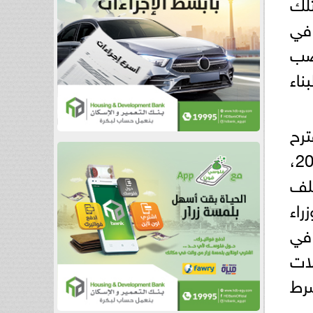
لك
ون في
ي صب
ناء
ترح
بمد تاريخ التصوير الجوي الحاسم لقَبول المخالفات من أكتوبر 2023 إلى ديسمبر 2025،
ملف
راء
 في
لات
شرط