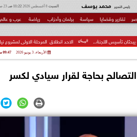
محمد يوسف
رئيس التحرير
السبت
8 أغسطس 2026
11:22 صـ
23 صفر 1448
صر
تقارير وقضايا
سياسة
برلمان وأحزاب
رياضة
عرب و عالم
نة...
الاحد انطلاق  المرحلة الاولى لمشروع نيابي بحزب الوعي لتأ
الأربعاء، 3 يونيو 2026
09:47 مـ
التصالح بحاجة لقرار سيادي لكسر