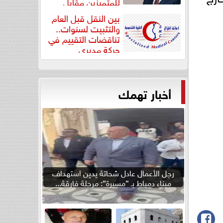
للمتميزين مقابل
جودة...
بين النقل قبل العام
والتثبيت لسنوات..
تناقضات التقييم في
حركة مديري
”مستشفيات...
أخبار تهمك
رجل الأعمال عادل شحاتة يدين استهداف
ميناء دمياط بـ ”مسيرة”: مرحلة فارقة...