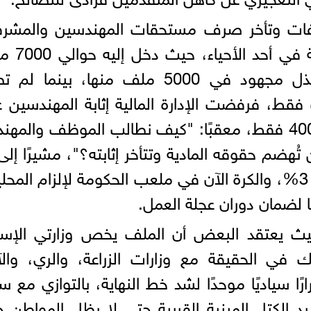
فات وتأخر صرف مستحقات المهندسين والمشرف
في الأحياء؛ مستشهدًا بواقعة صارخ
تصالح، قام المهندسون بفحص وبذل مجهود في 5000 ملف منها، بينما
النهائية سوى لـ 400 ملف فقط، فرفضت الإدارة المالية إثابة المهندسين
الملفات الـ 5000 واقتصرت على الـ 400 فقط، معقبًا: "كيف نطالب الموظف وال
تُهضم حقوقه المادية وتتأخر إثابته؟"، مشيرًا إلى
القانون رفع نسبة الإثابة من 1% إلى 3%، والكرة الآن في ملعب الحكومة لإلزام الم
لضمان دوران عجلة العمل.
حيث يعتقد البعض أن الملف يخص وزارتي الإسك
ك في الحقيقة مع وزارات الزراعة، والري، والآث
ا سياديًا موحدًا لشد خط النهاية، بالتوازي مع س
ديد الكتل المبنية القريبة حتى لا يظل المواطن خ