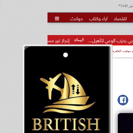
هـ
اقتصاد
آراء وكتاب
حوادث

هيل...
إنجاز غير مسبوق.. منتخب الناشئات يهزم الصين ويتأهل 
بتوقيت القاهرة