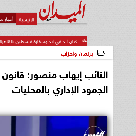
أخبار م
بات
كيان ايد في ايد وسفارة فلسطين بالقاهرة يبحثان تأسيس اللج
برلمان وأحزاب
2026-06-03 21:47:22
النائب إيهاب منصور: قانون 
الجمود الإداري بالمحليات