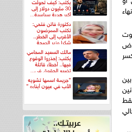
يكتب: كيف تحولت
30 مليون دولار إلى
هاء
أكبر هدية سياسية...
دكتورة فاتن فتحي:
تكتب الممرضون
صوت
الأقرب إلى الخطر..
شكرا وزير الصحة
هاض
لتكريم...
مالك السعيد المحامي
كسر
يكتب: إحذروا الوقوع
فيها.. أخطاء قاتلة
تضيع الحقوق في...
بين
”جريمة اسمها تشويه
الأب في عيون أبناءه ”
قوانين
 تمامًا، ولم يحصل عليه سوى 3% فقط
 النهائي المستحدث في قانون سنة 2023 الحالي