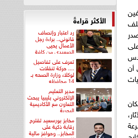
ين
الأكثر قراءةً
ة في أحد الأحياء، حيث دخل إليه حوالي 7000 ملف
رد اعتبار وإنصاف
 لم تصدر
قانوني.. براءة رجل
 على
الأعمال يحيى
الصعيدي من كافة
مهندس
التهم...
تعرف على تفاصيل
 أن
.... حركة تنقلات
لوكلاء وزارة الصحه بـ
حليات
14 محافظه
مدير التعليم
الإلكتروني بليبيا يبحث
ان
التعاون مع الأكاديمية
البحرية
ار،
مخابز بورسعيد تقترح
رعة
رقابة ذكية على
المخابز.. وحوافز مالية
ارج