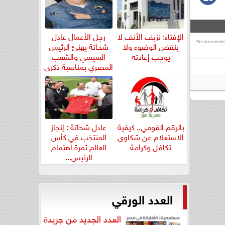
الإفتاء: نزيف الأنف لا
رجل الأعمال عادل
ينقض الوضوء ولا
شحاتة يهنئ الرئيس
يوجب إعادته
السيسي والشعب
المصري بمناسبة ذكرى
ثورة...
بالرقم القومي.. كيفية
عادل شحاتة : إنجاز
الاستعلام عن شكاوى
المنتخب في كأس
تكافل وكرامة
العالم ثمرة اهتمام
الرئيس...
العدد الورقي
العدد الجديد من جريدة