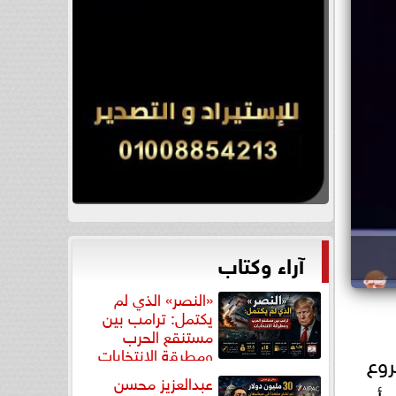
آراء وكتاب
«النصر» الذي لم
يكتمل: ترامب بين
مستنقع الحرب
ومطرقة الانتخابات
وع
عبدالعزيز محسن
 أو