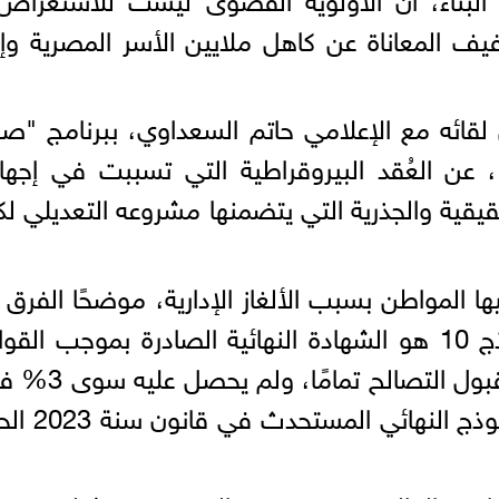
 المعاناة عن كاهل ملايين الأسر المصرية وإن
لقائه مع الإعلامي حاتم السعداوي، ببرنامج "
، عن العُقد البيروقراطية التي تسببت في إج
لحقيقية والجذرية التي يتضمنها مشروعه التعديلي ل
ها المواطن بسبب الألغاز الإدارية، موضحًا الفرق 
النماذج الرسمية، مشيرًا إلى أن ​نموذج 10 هو الشهادة النهائية الصادرة بموجب ال
القديمة (2019 و2020) والتي تعني قبول التصالح
من المخالفين؛ أما ​نموذج 8 فهو النموذج