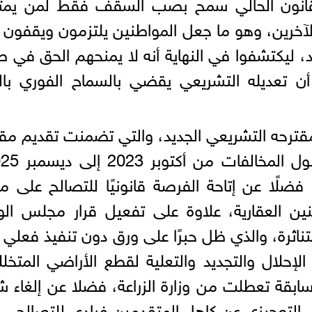
 القانون الحالي سمح بصب السقف فقط لمن يمت
10 القديم، متجاهلًا الـ 97% الآخرين، وهو ما جعل المواطنين يلتزمون ويقف
 للحصول على نموذج 8 الجديد، ليكتشفوا في النهاية أنه لا يمنحهم الحق ف
أن تعديله التشريعي يقضي بالسماح الفوري بالب
مقترحه التشريعي الجديد، والتي تضمنت ​تقديم مق
 فضلًا عن ​إتاحة الفرصة قانونيًا للتصالح على 
نين العقارية، علاوة على تفعيل قرار مجلس الوز
تناثرة، والذي ظل حبرًا على ورق دون تنفيذ فعلي
الإحلال والتجديد والتعلية لقطع الأراضي المتخل
سابقة تعطلت من وزارة الزراعة، فضلا عن ​إلغاء 
ي التعجيزي عن كاهل المتقدمين فرادى للتصالح.